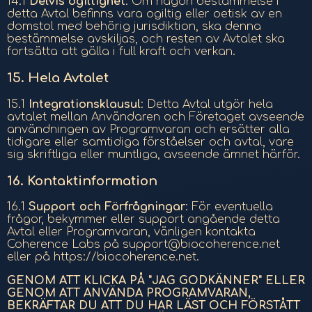
14.1
Delvis ogiltighet
: Om någon bestämmelse i
detta Avtal befinns vara ogiltig eller oetisk av en
domstol med behörig jurisdiktion, ska denna
bestämmelse avskiljas, och resten av Avtalet ska
fortsätta att gälla i full kraft och verkan.
15.
Hela Avtalet
15.1
Integrationsklausul
: Detta Avtal utgör hela
avtalet mellan Användaren och Företaget avseende
användningen av Programvaran och ersätter alla
tidigare eller samtidiga förståelser och avtal, vare
sig skriftliga eller muntliga, avseende ämnet härför.
16.
Kontaktinformation
16.1
Support och Förfrågningar
: För eventuella
frågor, bekymmer eller support angående detta
Avtal eller Programvaran, vänligen kontakta
Coherence Labs på support@biocoherence.net
eller på https://biocoherence.net.
GENOM ATT KLICKA PÅ "JAG GODKÄNNER" ELLER
GENOM ATT ANVÄNDA PROGRAMVARAN,
BEKRÄFTAR DU ATT DU HAR LÄST OCH FÖRSTÅTT