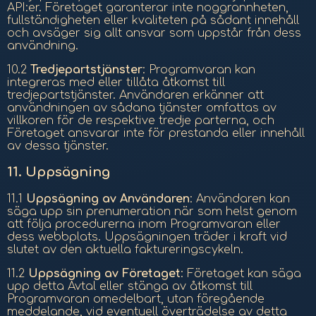
API:er. Företaget garanterar inte noggrannheten,
fullständigheten eller kvaliteten på sådant innehåll
och avsäger sig allt ansvar som uppstår från dess
användning.
10.2
Tredjepartstjänster
: Programvaran kan
integreras med eller tillåta åtkomst till
tredjepartstjänster. Användaren erkänner att
användningen av sådana tjänster omfattas av
villkoren för de respektive tredje parterna, och
Företaget ansvarar inte för prestanda eller innehåll
av dessa tjänster.
11.
Uppsägning
11.1
Uppsägning av Användaren
: Användaren kan
säga upp sin prenumeration när som helst genom
att följa procedurerna inom Programvaran eller
dess webbplats. Uppsägningen träder i kraft vid
slutet av den aktuella faktureringscykeln.
11.2
Uppsägning av Företaget
: Företaget kan säga
upp detta Avtal eller stänga av åtkomst till
Programvaran omedelbart, utan föregående
meddelande, vid eventuell överträdelse av detta