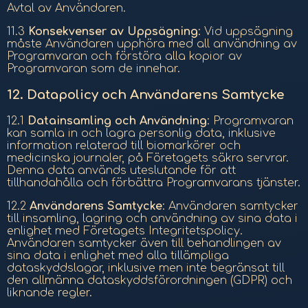
Avtal av Användaren.
11.3
Konsekvenser av Uppsägning
: Vid uppsägning
måste Användaren upphöra med all användning av
Programvaran och förstöra alla kopior av
Programvaran som de innehar.
12.
Datapolicy och Användarens Samtycke
12.1
Datainsamling och Användning
: Programvaran
kan samla in och lagra personlig data, inklusive
information relaterad till biomarkörer och
medicinska journaler, på Företagets säkra servrar.
Denna data används uteslutande för att
tillhandahålla och förbättra Programvarans tjänster.
12.2
Användarens Samtycke
: Användaren samtycker
till insamling, lagring och användning av sina data i
enlighet med Företagets Integritetspolicy.
Användaren samtycker även till behandlingen av
sina data i enlighet med alla tillämpliga
dataskyddslagar, inklusive men inte begränsat till
den allmänna dataskyddsförordningen (GDPR) och
liknande regler.