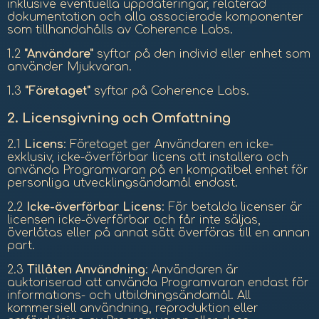
inklusive eventuella uppdateringar, relaterad
dokumentation och alla associerade komponenter
som tillhandahålls av Coherence Labs.
1.2
"Användare"
syftar på den individ eller enhet som
använder Mjukvaran.
1.3
"Företaget"
syftar på Coherence Labs.
2.
Licensgivning och Omfattning
2.1
Licens
: Företaget ger Användaren en icke-
exklusiv, icke-överförbar licens att installera och
använda Programvaran på en kompatibel enhet för
personliga utvecklingsändamål endast.
2.2
Icke-överförbar Licens
: För betalda licenser är
licensen icke-överförbar och får inte säljas,
överlåtas eller på annat sätt överföras till en annan
part.
2.3
Tillåten Användning
: Användaren är
auktoriserad att använda Programvaran endast för
informations- och utbildningsändamål. All
kommersiell användning, reproduktion eller