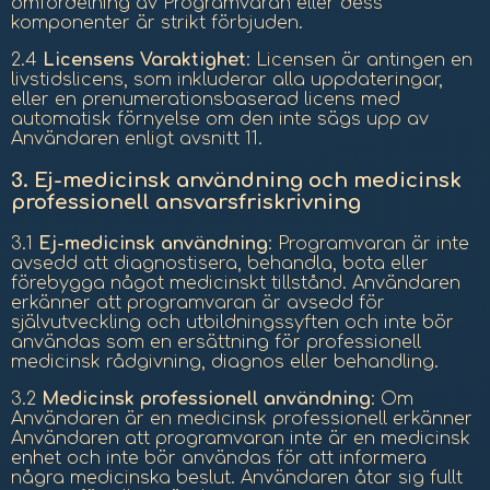
omfördelning av Programvaran eller dess
komponenter är strikt förbjuden.
2.4
Licensens Varaktighet
: Licensen är antingen en
livstidslicens, som inkluderar alla uppdateringar,
eller en prenumerationsbaserad licens med
automatisk förnyelse om den inte sägs upp av
Användaren enligt avsnitt 11.
3.
Ej-medicinsk användning och medicinsk
professionell ansvarsfriskrivning
3.1
Ej-medicinsk användning
: Programvaran är inte
avsedd att diagnostisera, behandla, bota eller
förebygga något medicinskt tillstånd. Användaren
erkänner att programvaran är avsedd för
självutveckling och utbildningssyften och inte bör
användas som en ersättning för professionell
medicinsk rådgivning, diagnos eller behandling.
3.2
Medicinsk professionell användning
: Om
Användaren är en medicinsk professionell erkänner
Användaren att programvaran inte är en medicinsk
enhet och inte bör användas för att informera
några medicinska beslut. Användaren åtar sig fullt