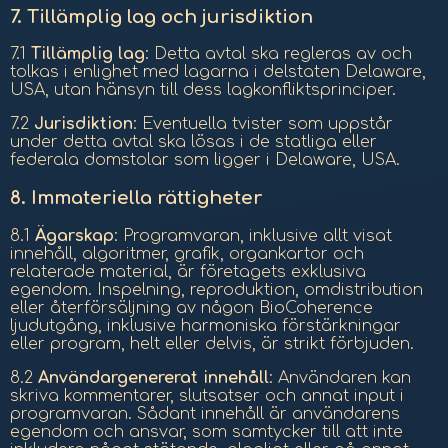
7.
Tillämplig lag och jurisdiktion
7.1
Tillämplig lag
: Detta avtal ska regleras av och
tolkas i enlighet med lagarna i delstaten Delaware,
USA, utan hänsyn till dess lagkonfliktsprinciper.
7.2
Jurisdiktion
: Eventuella tvister som uppstår
under detta avtal ska lösas i de statliga eller
federala domstolar som ligger i Delaware, USA.
8.
Immateriella rättigheter
8.1
Ägarskap
: Programvaran, inklusive allt visat
innehåll, algoritmer, grafik, organkartor och
relaterade material, är företagets exklusiva
egendom. Inspelning, reproduktion, omdistribution
eller återförsäljning av någon BioCoherence
ljudutgång, inklusive harmoniska förstärkningar
eller program, helt eller delvis, är strikt förbjuden.
8.2
Användargenererat innehåll
: Användaren kan
skriva kommentarer, slutsatser och annat input i
programvaran. Sådant innehåll är användarens
egendom och ansvar, som samtycker till att inte