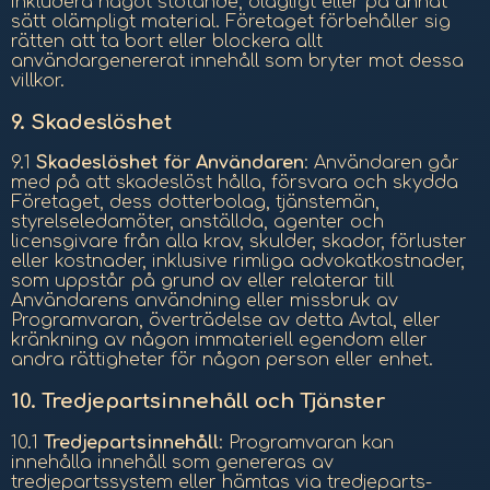
inkludera något stötande, olagligt eller på annat
sätt olämpligt material. Företaget förbehåller sig
rätten att ta bort eller blockera allt
användargenererat innehåll som bryter mot dessa
villkor.
9.
Skadeslöshet
9.1
Skadeslöshet för Användaren
: Användaren går
med på att skadeslöst hålla, försvara och skydda
Företaget, dess dotterbolag, tjänstemän,
styrelseledamöter, anställda, agenter och
licensgivare från alla krav, skulder, skador, förluster
eller kostnader, inklusive rimliga advokatkostnader,
som uppstår på grund av eller relaterar till
Användarens användning eller missbruk av
Programvaran, överträdelse av detta Avtal, eller
kränkning av någon immateriell egendom eller
andra rättigheter för någon person eller enhet.
10.
Tredjepartsinnehåll och Tjänster
10.1
Tredjepartsinnehåll
: Programvaran kan
innehålla innehåll som genereras av
tredjepartssystem eller hämtas via tredjeparts-