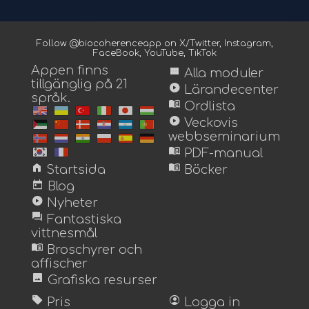
Follow @biocoherenceapp on
X/Twitter
,
Instagram
,
FaceBook
,
YouTube
,
TikTok
Appen finns
view_module
Alla moduler
tillgänglig på 21
play_circle
Lärandecenter
språk.
menu_book
Ordlista
play_circle
Veckovis
webbseminarium
menu_book
PDF-manual
home
menu_book
Startsida
Böcker
today
Blog
play_circle
Nyheter
forum
Fantastiska
vittnesmål
menu_book
Broschyrer och
affischer
image
Grafiska resurser
sell
account_circle
Pris
Logga in