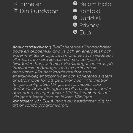
bluetooth
help
Enheter
Be om hjälp
shopping_cart
mail
Din kundvagn
Kontakt
copyright
Juridisk
copyright
Privacy
copyright
Eula
Ansvarsfriskrivning
BioCoherence tillhandahåller
både en akademisk analys och en energetisk och
experimentell analys. Informationen som visas kan
eller kan inte vara korrelerad med de fysiska
tillstånden hos systemen. Beräkningar baseras på
individuella mätningar och experimentella
algoritmer. Alla beräknade resultat som
energinivåer, entropinivåer och koherenta system
är utformade för att ge användbar information
för personlig utveckling, inte för medicinska
ändamål. Användningen av alla resultat är under
användarens eget ansvar. Vid tveksamhet är det
viktigt att konsultera en läkare. Vänligen
kontrollera vår EULA
innan du bestämmer dig för
att använda programvaran.