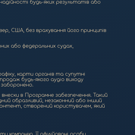
надійності будь-яких результатів або
ер, США, без врахування його принципів
вних або федеральних судах,
афіку, карти органів та супутні
продаж будь-якого аудіо виходу
 заборонено.
 внески в Програмне забезпечення. Такий
ний образливий, незаконний або інший
контент, створений користувачем, який
 компанію, її афілійовані особи,