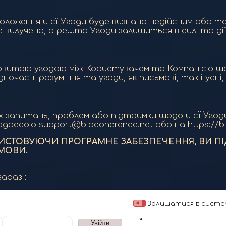
положення цієї Угоди буде визнано недійсним або та
вилучено, а решта Угоди залишиться в силі та дії
лковитою угодою між Користувачем та Компанією 
дночасні розуміння та угоди, як письмові, так і усн
их запитань, проблем або підтримки щодо цієї Уго
дресою support@biocoherence.net або на https://bi
ИСТОВУЮЧИ ПРОГРАМНЕ ЗАБЕЗПЕЧЕННЯ, ВИ ПІ
УМОВИ.
араз :
Залишатися в систе
g