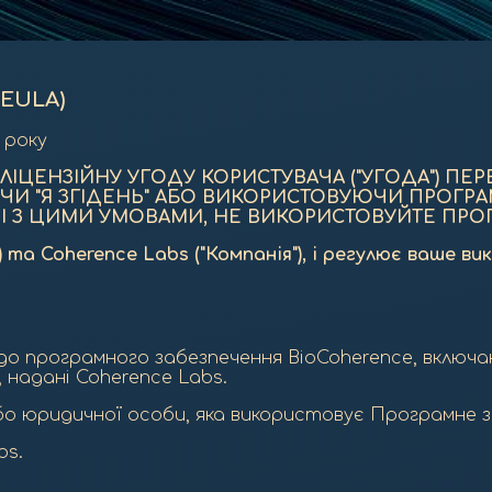
EULA)
 року
ЛІЦЕНЗІЙНУ УГОДУ КОРИСТУВАЧА ("УГОДА") П
ЧИ "Я ЗГІДЕНЬ" АБО ВИКОРИСТОВУЮЧИ ПРОГР
НІ З ЦИМИ УМОВАМИ, НЕ ВИКОРИСТОВУЙТЕ ПРО
) та Coherence Labs ("Компанія"), і регулює ваше 
о програмного забезпечення BioCoherence, включа
 надані Coherence Labs.
бо юридичної особи, яка використовує Програмне з
bs.