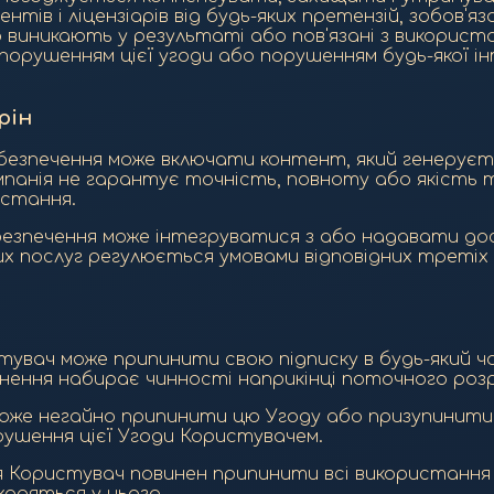
ентів і ліцензіарів від будь-яких претензій, зобов'
о виникають у результаті або пов'язані з викорис
орушенням цієї угоди або порушенням будь-якої ін
рін
абезпечення може включати контент, який генерує
панія не гарантує точність, повноту або якість та
истання.
безпечення може інтегруватися з або надавати до
 послуг регулюється умовами відповідних третіх ст
стувач може припинити свою підписку в будь-який 
инення набирає чинності наприкінці поточного розр
 може негайно припинити цю Угоду або призупинит
рушення цієї Угоди Користувачем.
ня Користувач повинен припинити всі використанн