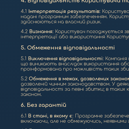
4.
Відповідальність Користувача т
4.1
Інтерпретація результатів
: Користува
надані програмним забезпеченням. Користув
здійснюються на власний ризик.
4.2
Визнання
: Користувач погоджується зв
інтерпретації або використання Користу
5.
Обмеження відповідальності
5.1
Виключення відповідальності
: Компанія
що виникають внаслідок використання або
проінформована про можливість таких зби
5.2
Обмеження в межах, дозволених законо
дозволеній чинним законодавством. У дея
відповідальності за певні збитки; в таких
законом.
6.
Без гарантій
6.1
В стані, в якому є
: Програмне забезпечен
включаючи, але не обмежуючись, неявними