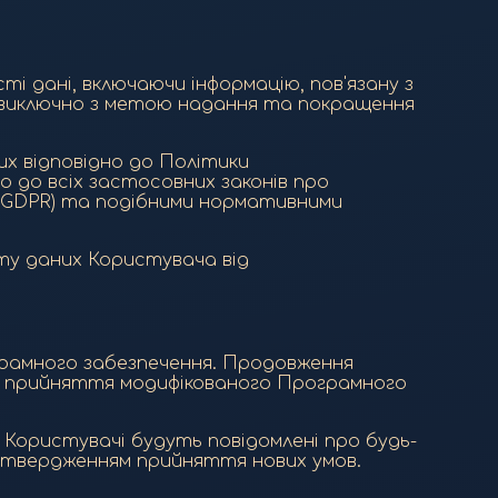
і дані, включаючи інформацію, пов'язану з
я виключно з метою надання та покращення
их відповідно до Політики
о до всіх застосовних законів про
 (GDPR) та подібними нормативними
сту даних Користувача від
ограмного забезпечення. Продовження
ям прийняття модифікованого Програмного
. Користувачі будуть повідомлені про будь-
підтвердженням прийняття нових умов.