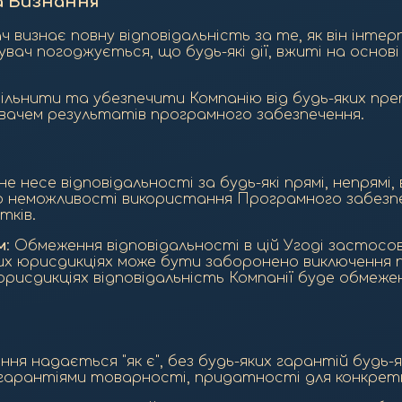
а Визнання
ч визнає повну відповідальність за те, як він ін
ач погоджується, що будь-які дії, вжиті на основ
ільнити та убезпечити Компанію від будь-яких пре
вачем результатів програмного забезпечення.
 не несе відповідальності за будь-які прямі, непрямі,
 неможливості використання Програмного забезпеч
тків.
м
: Обмеження відповідальності в цій Угоді застосо
ких юрисдикціях може бути заборонено виключення 
 юрисдикціях відповідальність Компанії буде обмеже
ня надається "як є", без будь-яких гарантій будь-як
 гарантіями товарності, придатності для конкрет