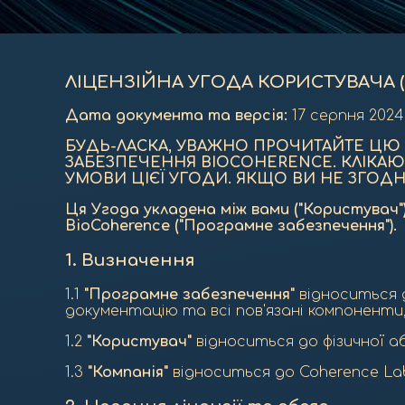
ЛІЦЕНЗІЙНА УГОДА КОРИСТУВАЧА (
Дата документа та версія:
17 серпня 2024
БУДЬ-ЛАСКА, УВАЖНО ПРОЧИТАЙТЕ ЦЮ 
ЗАБЕЗПЕЧЕННЯ BIOCOHERENCE. КЛІКАЮ
УМОВИ ЦІЄЇ УГОДИ. ЯКЩО ВИ НЕ ЗГОД
Ця Угода укладена між вами ("Користувач"
BioCoherence ("Програмне забезпечення").
1.
Визначення
1.1
"Програмне забезпечення"
відноситься д
документацію та всі пов'язані компоненти,
1.2
"Користувач"
відноситься до фізичної а
1.3
"Компанія"
відноситься до Coherence La