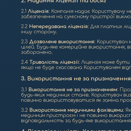
2.
Надання ліцензії та обсяг
2.1
Ліцензія
: Компанія надає Користувачу 
забезпечення на сумісному пристрої виклю
2.2
Непередавана ліцензія
: Для платних лі
іншу сторону.
2.3
Дозволене використання
: Користувач 
цілей. Будь-яке комерційне використання,
заборонено.
2.4
Тривалість ліцензії
: Ліцензія може бут
якщо не буде скасована Користувачем відпо
3.
Використання не за призначенням
3.1
Використання не за призначенням
: Про
будь-яких медичних станів. Користувач ви
повинно використовуватися як заміна профе
3.2
Використання медичними фахівцями
: Я
медичним пристроєм і не повинно викорис
відповідальність за будь-яке використанн