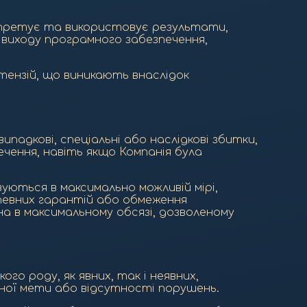
терпретує та використовує результати,
і виходу програмного забезпечення,
тензій, що виникають внаслідок
 випадкові, спеціальні або наслідкові збитки,
ення, навіть якщо Компанія була
вуються в максимально можливій мірі,
певних гарантій або обмеження
на в максимальному обсязі, дозволеному
ого роду, як явних, так і неявних,
ної мети або відсутності порушень.