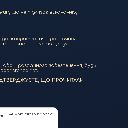
ким, що не підлягає виконанню,
.
щодо використання Програмного
і, стосовно предмета цієї угоди.
ди або Програмного забезпечення, будь
ocoherence.net.
ДТВЕРДЖУЄТЕ, ЩО ПРОЧИТАЛИ І
Я не маю свого паролю
мі
oogle