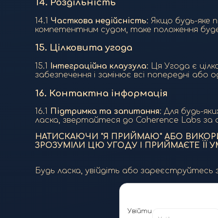
14.
Роздільність
14.1
Часткова недійсність
: Якщо будь-яке 
компетентним судом, таке положення буде 
15.
Цілковита угода
15.1
Інтеграційна клаузула
: Ця Угода є ці
забезпечення і замінює всі попередні або о
16.
Контактна інформація
16.1
Підтримка та запитання
: Для будь-як
ласка, звертайтеся до Coherence Labs за а
НАТИСКАЮЧИ "Я ПРИЙМАЮ" АБО ВИКОР
ЗРОЗУМІЛИ ЦЮ УГОДУ І ПРИЙМАЄТЕ ЇЇ 
Будь ласка, увійдіть або зареєструйтесь з
Увійти