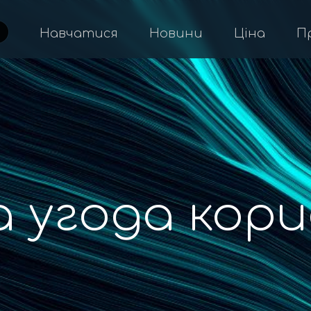
Навчатися
Новини
Ціна
П
а угода кор