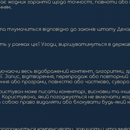
адає жодних гарантій щодо точності, повноти або 
нням.
та тлумачиться відповідно до законів штату Делав
ють у рамках цієї Угоди, вирішуватимуться в держа
лючаючи весь відображений контент, алгоритми, гр
ї. Запис, відтворення, перепродаж або повторний 
лення або програми, повністю або частково, суворо
ористувач може писати коментарі, висновки та інші
 Користувача, який погоджується не включати жод
а собою право видаляти або блокувати будь-який 
погоджується компенсувати, захищати і утримувати