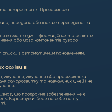
ня та використання Програмного
одана, передана або інакше переведена на
я виключно для інформаційних та освітніх
ечення або його компонентів суворо
і підписки з автоматичним поновленням,
х фахівців
, лікування, лікування або профілактики
ля саморозвитку та навчальних цілей і не
ування.
изнає, що програмне забезпечення не є
ень. Користувач бере на себе повну
ті.