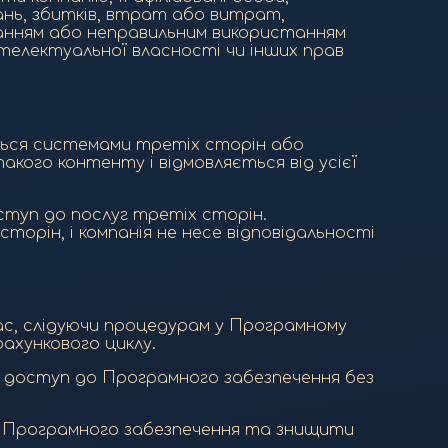
язань, збитків, втрат або витрат,
танням або неправильним використанням
телектуальної власності чи інших прав
ться системами третіх сторін або
кого контенту і відмовляється від усієї
ступ до послуг третіх сторін.
орін, і компанія не несе відповідальності
час, слідуючи процедурам у Програмному
ахункового циклу.
и доступ до Програмного забезпечення без
я Програмного забезпечення та знищити