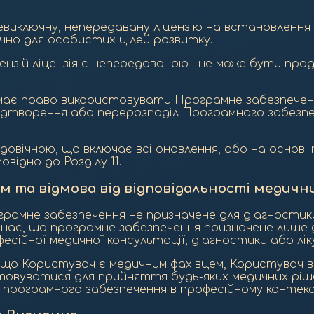
невиключну, непередавану ліцензію на встановлен
чно для особистих цілей розвитку.
цензій ліцензія є непередаваною і не може бути пр
має право використовувати Програмне забезпеченн
 відтворення або перерозподіл Програмного забезп
и довічною, що включає всі оновлення, або на основ
відно до Розділу 11.
 та відмова від відповідальності медични
грамне забезпечення не призначене для діагностики
знає, що програмне забезпечення призначене лише д
сійної медичної консультації, діагностики або лік
кщо Користувач є медичним фахівцем, Користувач в
товуватися для прийняття будь-яких медичних ріш
я програмного забезпечення в професійному контекс