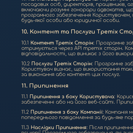
посадових осіб, директорів, працівників, аг
включаючи розумні гонорари адвокатів, щ
програмного забезпечення Користувачем, п
будь-якої особи або юридичної особи.
10.
Контент та Послуги Третіх Сто
10.1
Контент Третіх Сторін
: Програмне з
отримується через API третіх сторін. Ком
відповідальності, що виникає з його викор
10.2
Послуги Третіх Сторін
: Програмне за
Користувач визнає, що використання таких
за виконання або контент цих послуг.
11.
Припинення
11.1
Припинення з боку Користувача
: Кори
забезпеченні або на його веб-сайті. Прип
11.2
Припинення з боку Компанії
: Компанія
попереднього повідомлення за будь-яке по
11.3
Наслідки Припинення
: Після припинен