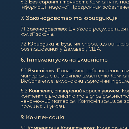
6.2
Без гарантії точності
: Компанія не н
інформації, наданої Програмним забезпече
7.
Законодавство та юрисдикція
7.1
Законодавство
: Ця Угода регулюється 
колізії законів.
7.2
Юрисдикція
: Будь-які спори, що виника
розташованих у Делавері, США.
8.
Інтелектуальна власність
8.1
Власність
: Програмне забезпечення, вк
матеріали, є виключною власністю Компані
BioCoherence, включаючи гармонічні підси
8.2
Контент, створений користувачем
: К
контент є власністю та відповідальністю
неналежний матеріал. Компанія залишає з
порушує ці умови.
9.
Компенсація
9.1
Компенсація Користувача
: Користувач 