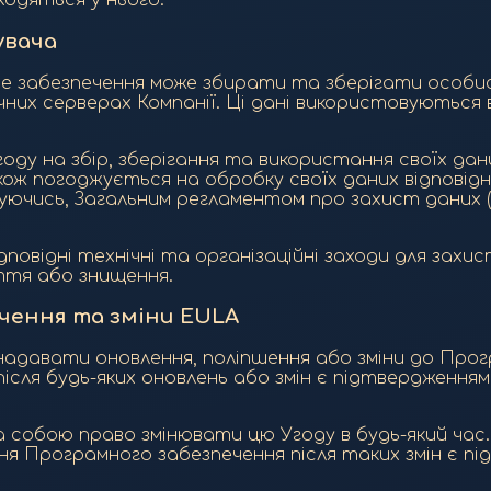
аходяться у нього.
увача
е забезпечення може збирати та зберігати особист
ечних серверах Компанії. Ці дані використовуютьс
году на збір, зберігання та використання своїх дан
кож погоджується на обробку своїх даних відповідн
ежуючись, Загальним регламентом про захист даних
дповідні технічні та організаційні заходи для захи
ття або знищення.
чення та зміни EULA
у надавати оновлення, поліпшення або зміни до Пр
ісля будь-яких оновлень або змін є підтвердженн
а собою право змінювати цю Угоду в будь-який час
ання Програмного забезпечення після таких змін є 