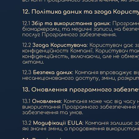
всі копії Програмного забезпечення, які зн
12.
Політика даних та згода Корист
12.1
Збір та використання даних
: Програмн
біомаркерами, та медичні записи, на безп
послуг Програмного забезпечення.
12.2
Згода Користувача
: Користувач дає з
конфіденційності Компанії. Користувач та
конфіденційність, включаючи, але не обм
актами.
12.3
Безпека даних
: Компанія впроваджує ві
несанкціонованого доступу, зміни, розкри
13.
Оновлення програмного забезпе
13.1
Оновлення
: Компанія може час від час
використання Програмного забезпечення п
забезпечення та умов.
13.2
Модифікації EULA
: Компанія залишає з
які значні зміни, а продовження використ