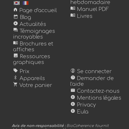
hebdomadaire
menu_book
home
Manuel PDF
Page d'accueil
menu_book
today
Livres
Blog
play_circle
Actualités
forum
Témoignages
incroyables
menu_book
Brochures et
affiches
image
Ressources
graphiques
sell
account_circle
Prix
Se connecter
bluetooth
help
Appareils
Demander de
shopping_cart
l'aide
Votre panier
mail
Contactez-nous
copyright
Mentions légales
copyright
Privacy
copyright
Eula
Avis de non-responsabilité :
BioCoherence fournit