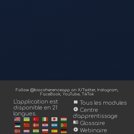
Follow @biocoherenceapp on
X/Twitter
,
Instagram
,
FaceBook
,
YouTube
,
TikTok
L'application est
view_module
Tous les modules
disponible en 21
play_circle
Centre
langues.
d'apprentissage
menu_book
Glossaire
play_circle
Webinaire