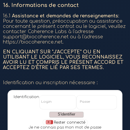
16.
Informations de contact
16.1
Assistance et demandes de renseignements
:
Pour toute question, préoccupation ou assistance
concernant le présent contrat ou le logiciel, veuillez
contacter Coherence Labs à l'adresse
support@biocoherence.net ou à l'adresse
https://biocoherence.net.
EN CLIQUANT SUR "J'ACCEPTE" OU EN
UTILISANT LE LOGICIEL, VOUS RECONNAISSEZ
AVOIR LU ET COMPRIS LE PRÉSENT ACCORD ET
ACCEPTEZ D'ÊTRE LIÉ PAR SES TERMES.
Identification ou inscription nécessaire :
Identification
Login
Passe
Rester connecté
Je ne connais pas mon mot de passe