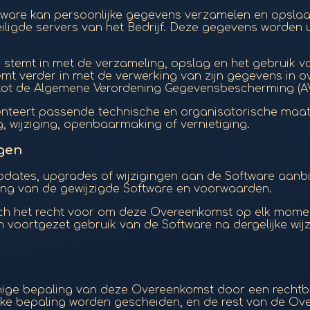
tware kan persoonlijke gegevens verzamelen en opslaa
ligde servers van het Bedrijf. Deze gegevens worden ui
r stemt in met de verzameling, opslag en het gebruik 
temt verder in met de verwerking van zijn gegevens in 
tot de Algemene Verordening Gegevensbescherming (AVG
menteert passende technische en organisatorische maa
wijziging, openbaarmaking of vernietiging.
ngen
jd updates, upgrades of wijzigingen aan de Software aa
ing van de gewijzigde Software en voorwaarden.
zich het recht voor om deze Overeenkomst op elk momen
 en voortgezet gebruik van de Software na dergelijke w
enige bepaling van deze Overeenkomst door een rechtba
ke bepaling worden gescheiden, en de rest van de Overe