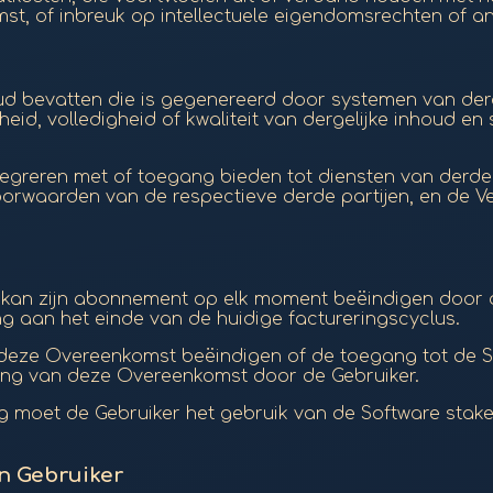
t, of inbreuk op intellectuele eigendomsrechten of and
ud bevatten die is gegenereerd door systemen van derd
, volledigheid of kwaliteit van dergelijke inhoud en slu
tegreren met of toegang bieden tot diensten van derde
oorwaarden van de respectieve derde partijen, en de V
r kan zijn abonnement op elk moment beëindigen door 
ing aan het einde van de huidige factureringscyclus.
n deze Overeenkomst beëindigen of de toegang tot de S
ing van deze Overeenkomst door de Gebruiker.
g moet de Gebruiker het gebruik van de Software staken
n Gebruiker