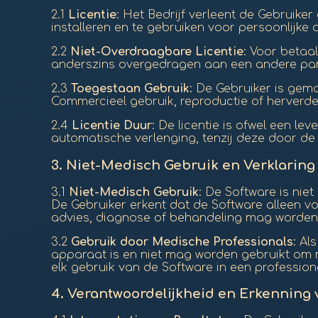
2.1
Licentie
: Het Bedrijf verleent de Gebruike
installeren en te gebruiken voor persoonlijke 
2.2
Niet-Overdraagbare Licentie
: Voor betaa
anderszins overgedragen aan een andere part
2.3
Toegestaan Gebruik
: De Gebruiker is gem
Commercieel gebruik, reproductie of herverde
2.4
Licentie Duur
: De licentie is ofwel een l
automatische verlenging, tenzij deze door de 
3.
Niet-Medisch Gebruik en Verklaring
3.1
Niet-Medisch Gebruik
: De Software is ni
De Gebruiker erkent dat de Software alleen vo
advies, diagnose of behandeling mag worden 
3.2
Gebruik door Medische Professionals
: Al
apparaat is en niet mag worden gebruikt om m
elk gebruik van de Software in een profession
4.
Verantwoordelijkheid en Erkenning 