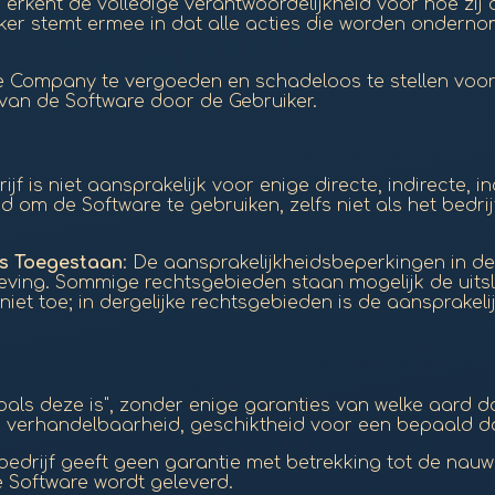
 erkent de volledige verantwoordelijkheid voor hoe zij 
ker stemt ermee in dat alle acties die worden ondern
e Company te vergoeden en schadeloos te stellen voor 
n van de Software door de Gebruiker.
rijf is niet aansprakelijk voor enige directe, indirecte,
id om de Software te gebruiken, zelfs niet als het bedr
is Toegestaan
: De aansprakelijkheidsbeperkingen in d
eving. Sommige rechtsgebieden staan mogelijk de uitsl
et toe; in dergelijke rechtsgebieden is de aansprakeli
als deze is", zonder enige garanties van welke aard dan o
an verhandelbaarheid, geschiktheid voor een bepaald do
 bedrijf geeft geen garantie met betrekking tot de nau
e Software wordt geleverd.