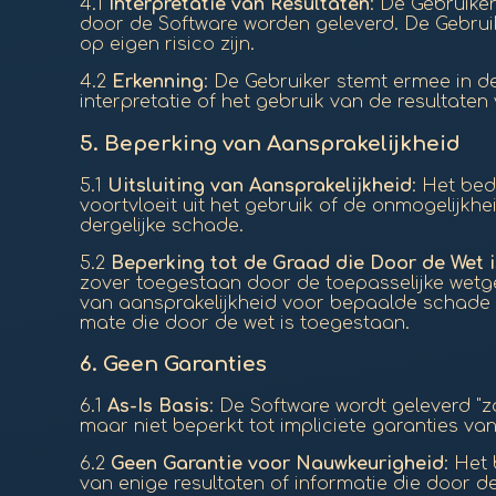
4.1
Interpretatie van Resultaten
: De Gebruiker
door de Software worden geleverd. De Gebrui
op eigen risico zijn.
4.2
Erkenning
: De Gebruiker stemt ermee in d
interpretatie of het gebruik van de resultate
5.
Beperking van Aansprakelijkheid
5.1
Uitsluiting van Aansprakelijkheid
: Het bed
voortvloeit uit het gebruik of de onmogelijkhe
dergelijke schade.
5.2
Beperking tot de Graad die Door de Wet 
zover toegestaan door de toepasselijke wetg
van aansprakelijkheid voor bepaalde schade ni
mate die door de wet is toegestaan.
6.
Geen Garanties
6.1
As-Is Basis
: De Software wordt geleverd "zo
maar niet beperkt tot impliciete garanties v
6.2
Geen Garantie voor Nauwkeurigheid
: Het
van enige resultaten of informatie die door d