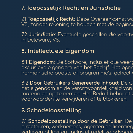
7.
Toepasselijk Recht en Jurisdictie
7.1
Toepasselijk Recht
: Deze Overeenkomst wo
VS, zonder rekening te houden met de beginse
7.2
Jurisdictie
: Eventuele geschillen die voor
in Delaware, VS.
8.
Intellectuele Eigendom
8.1
Eigendom
: De Software, inclusief alle we
exclusieve eigendom van het Bedrijf. Het opn
harmonische boosts of programma's, geheel of 
8.2
Door Gebruikers Genereerde Inhoud
: De G
het eigendom en de verantwoordelijkheid van 
materialen op te nemen. Het Bedrijf behoudt z
voorwaarden te verwijderen of te blokkeren.
9.
Schadeloosstelling
9.1
Schadeloosstelling door de Gebruiker
: De
directeuren, werknemers, agenten en licentieg
verliezen of kosten, inclusief redelijke advo