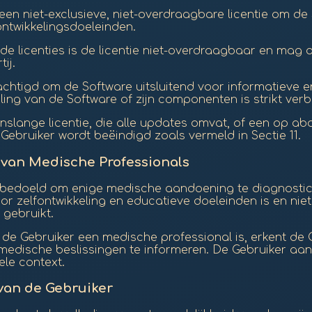
r een niet-exclusieve, niet-overdraagbare licentie om 
ontwikkelingsdoeleinden.
lde licenties is de licentie niet-overdraagbaar en mag
ij.
achtigd om de Software uitsluitend voor informatieve e
ling van de Software of zijn componenten is strikt ver
evenslange licentie, die alle updates omvat, of een op 
Gebruiker wordt beëindigd zoals vermeld in Sectie 11.
 van Medische Professionals
et bedoeld om enige medische aandoening te diagnosti
or zelfontwikkeling en educatieve doeleinden is en ni
gebruikt.
s de Gebruiker een medische professional is, erkent d
edische beslissingen te informeren. De Gebruiker aan
ele context.
van de Gebruiker