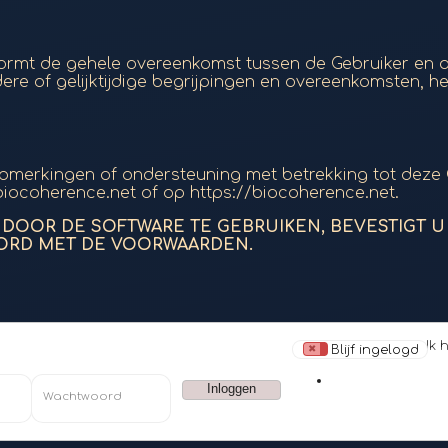
ormt de gehele overeenkomst tussen de Gebruiker en d
re of gelijktijdige begrijpingen en overeenkomsten, het
opmerkingen of ondersteuning met betrekking tot deze
coherence.net of op https://biocoherence.net.
F DOOR DE SOFTWARE TE GEBRUIKEN, BEVESTIGT
ORD MET DE VOORWAARDEN.
Ik 
Blijf ingelogd
Wachtwoord