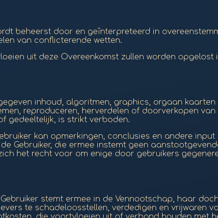
rdt beheerst door en geïnterpreteerd in overeenstemm
len van conflicterende wetten.
tvloeien uit deze Overeenkomst zullen worden opgelost 
ergegeven inhoud, algoritmen, graphics, orgaan kaarten 
emen, reproduceren, herverdelen of doorverkopen van e
gedeeltelijk, is strikt verboden.
ebruiker kan opmerkingen, conclusies en andere input i
de Gebruiker, die ermee instemt geen aanstootgevende
ich het recht voor om enige door gebruikers gegeneree
 Gebruiker stemt ermee in de Vennootschap, haar doch
evers te schadeloosstellen, verdedigen en vrijwaren va
caatkosten, die voortvloeien uit of verband houden met 