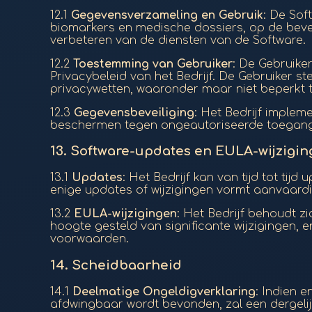
12.1
Gegevensverzameling en Gebruik
: De Sof
biomarkers en medische dossiers, op de bevei
verbeteren van de diensten van de Software.
12.2
Toestemming van Gebruiker
: De Gebruike
Privacybeleid van het Bedrijf. De Gebruiker s
privacywetten, waaronder maar niet beperkt 
12.3
Gegevensbeveiliging
: Het Bedrijf imple
beschermen tegen ongeautoriseerde toegang, 
13.
Software-updates en EULA-wijzigi
13.1
Updates
: Het Bedrijf kan van tijd tot ti
enige updates of wijzigingen vormt aanvaard
13.2
EULA-wijzigingen
: Het Bedrijf behoudt 
hoogte gesteld van significante wijzigingen,
voorwaarden.
14.
Scheidbaarheid
14.1
Deelmatige Ongeldigverklaring
: Indien 
afdwingbaar wordt bevonden, zal een dergelij