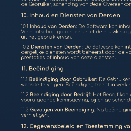
de Gebruiker, schending van deze Overeenkoms
10.
Inhoud en Diensten van Derden
10.1
Inhoud van Derden
: De Software kan inho
Vennootschap garandeert niet de nauwkeurigheid
uit het gebruik ervan.
10.2
Diensten van Derden
: De Software kan in
dergelijke diensten wordt beheerst door de v
prestaties of inhoud van deze diensten.
11.
Beëindiging
11.1
Beëindiging door Gebruiker
: De Gebruike
website te volgen. Beëindiging treedt in werk
11.2
Beëindiging door Bedrijf
: Het Bedrijf ka
voorafgaande kennisgeving, bij enige schend
11.3
Gevolgen van Beëindiging
: Na beëindigin
vernietigen.
12.
Gegevensbeleid en Toestemming va