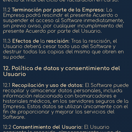
efecto al final del ciclo de facturación en curso.
11.2
Terminación por parte de la Empresa
: La
Empresa podrá rescindir el presente Acuerdo o
suspender el acceso al Software inmediatamente,
sin previo aviso, por cualquier incumplimiento del
presente Acuerdo por parte del Usuario.
11.3
Efectos de
la
rescisión
: Tras la rescisión, el
Usuario deberá cesar todo uso del Software y
destruir todas las copias del mismo que obren en
su poder.
12.
Política de datos y consentimiento del
Usuario
12.1
Recopilación y uso de datos
: El Software puede
recopilar y almacenar datos personales, incluida
información relacionada con biomarcadores e
historiales médicos, en los servidores seguros de la
Empresa. Estos datos se utilizan únicamente con el
fin de proporcionar y mejorar los servicios del
Software.
12.2
Consentimiento del Usuario
: El Usuario