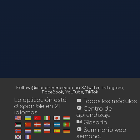
Follow @biocoherenceapp on
X/Twitter
,
Instagram
,
FaceBook
,
YouTube
,
TikTok
La aplicación está
view_module
Todos los módulos
disponible en 21
play_circle
Centro de
idiomas.
aprendizaje
menu_book
Glosario
play_circle
Seminario web
semanal