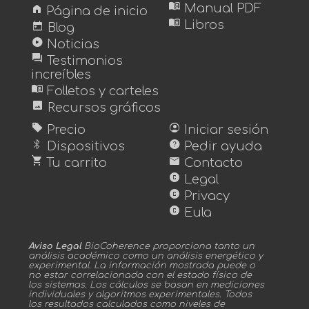
menu_book
home
Manual PDF
Página de inicio
menu_book
today
Libros
Blog
play_circle
Noticias
forum
Testimonios
increíbles
menu_book
Folletos y carteles
image
Recursos gráficos
sell
account_circle
Precio
Iniciar sesión
bluetooth
help
Dispositivos
Pedir ayuda
shopping_cart
mail
Tu carrito
Contacto
copyright
Legal
copyright
Privacy
copyright
Eula
Aviso Legal
BioCoherence proporciona tanto un
análisis académico como un análisis energético y
experimental. La información mostrada puede o
no estar correlacionada con el estado físico de
los sistemas. Los cálculos se basan en mediciones
individuales y algoritmos experimentales. Todos
los resultados calculados como niveles de