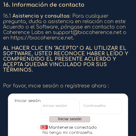
16.
Información de contacto
16.1
Asistencia y consultas
: Para cualquier
pregunta, duda o asistencia en relación con este
Acuerdo o el Software, póngase en contacto con
Coherence Labs en support@biocoherence.net o
en https://biocoherence.net.
AL HACER CLIC EN "ACEPTO" O AL UTILIZAR EL
SOFTWARE, USTED RECONOCE HABER LEÍDO Y
COMPRENDIDO EL PRESENTE ACUERDO Y
ACEPTA QUEDAR VINCULADO POR SUS
TÉRMINOS.
Por favor, inicie sesión o regístrese ahora :
Iniciar sesión
Iniciar sesión
Contraseña
Mantenerse conectado
No tengo mi contraseña.