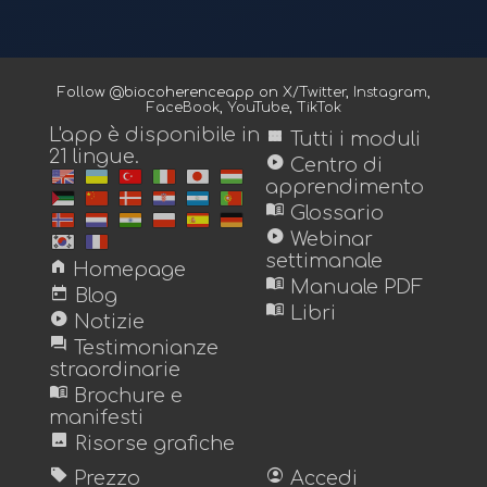
Follow @biocoherenceapp on
X/Twitter
,
Instagram
,
FaceBook
,
YouTube
,
TikTok
L'app è disponibile in
view_module
Tutti i moduli
21 lingue.
play_circle
Centro di
apprendimento
menu_book
Glossario
play_circle
Webinar
settimanale
home
Homepage
menu_book
Manuale PDF
today
Blog
menu_book
Libri
play_circle
Notizie
forum
Testimonianze
straordinarie
menu_book
Brochure e
manifesti
image
Risorse grafiche
sell
account_circle
Prezzo
Accedi