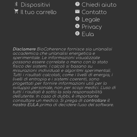
bluetooth
help
Dispositivi
Chiedi aiuto
shopping_cart
mail
Il tuo carrello
Contatto
copyright
Legale
copyright
Privacy
copyright
Eula
Disclamere
BioCoherence fornisce sia un'analisi
accademica che un'analisi energetica e
sperimentale. Le informazioni visualizzate
possono essere correlate o meno con lo stato
fisico dei sistemi. I calcoli si basano su
misurazioni individuali e algoritmi sperimentali.
Tutti i risultati calcolati, come i livelli di energia, i
livelli di entropia e i sistemi coerenti, sono
progettati per fornire informazioni utili per lo
sviluppo personale, non per scopi medici. L'uso di
tutti i risultati è sotto la sola responsabilità
dell'utente. In caso di dubbi, è importante
consultare un medico. Si prega di
controllare il
nostro EULA
prima di decidere l'uso del software.