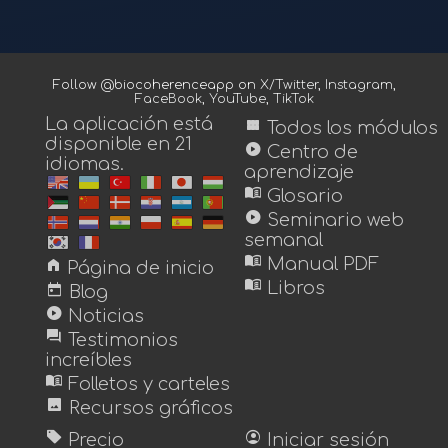
Follow @biocoherenceapp on
X/Twitter
,
Instagram
,
FaceBook
,
YouTube
,
TikTok
La aplicación está
view_module
Todos los módulos
disponible en 21
play_circle
Centro de
idiomas.
aprendizaje
menu_book
Glosario
play_circle
Seminario web
semanal
menu_book
home
Manual PDF
Página de inicio
menu_book
today
Libros
Blog
play_circle
Noticias
forum
Testimonios
increíbles
menu_book
Folletos y carteles
image
Recursos gráficos
sell
account_circle
Precio
Iniciar sesión