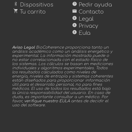
bluetooth
help
Dispositivos
Pedir ayuda
shopping_cart
mail
Tu carrito
Contacto
copyright
Legal
copyright
Privacy
copyright
Eula
Aviso Legal
BioCoherence proporciona tanto un
análisis académico como un análisis energético y
experimental. La información mostrada puede o
no estar correlacionada con el estado físico de
los sistemas. Los cálculos se basan en mediciones
individuales y algoritmos experimentales. Todos
los resultados calculados como niveles de
energía, niveles de entropía y sistemas coherentes
están diseñados para proporcionar información
útil para el desarrollo personal, no para fines
médicos. El uso de todos los resultados está bajo
la única responsabilidad del usuario. En caso de
duda, es importante consultar a un médico. Por
favor,
verifique nuestro EULA
antes de decidir el
uso del software.