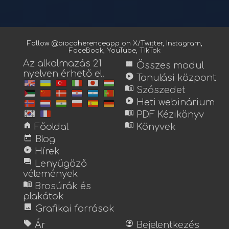
Follow @biocoherenceapp on
X/Twitter
,
Instagram
,
FaceBook
,
YouTube
,
TikTok
Az alkalmazás 21
view_module
Összes modul
nyelven érhető el.
play_circle
Tanulási központ
menu_book
Szószedet
play_circle
Heti webinárium
menu_book
PDF Kézikönyv
home
menu_book
Főoldal
Könyvek
today
Blog
play_circle
Hírek
forum
Lenyűgöző
vélemények
menu_book
Brosúrák és
plakátok
image
Grafikai források
sell
account_circle
Ár
Bejelentkezés