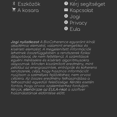
bluetooth
help
Eszközök
Kérj segítséget
shopping_cart
mail
A kosara
Kapcsolat
copyright
Jogi
copyright
Privacy
copyright
Eula
Jogi nyilatkozat
A BioCoherence egyaránt kínál
akadémiai elemzést, valamint energetikai és
kísérleti elemzést. A megjelenített információk
lehetnek összefüggésben a rendszerek fizikai
állapotával, de nem feltétlenül. A számítások
egyéni mérésekre és kísérleti algoritmusokra
alapoznak. Minden kiszámított eredmény, mint
például az energiaszintek, entrópiák és koherens
rendszerek, célja, hogy hasznos információt
nyújtson a személyes fejlődéshez, nem orvosi
célokra. Az összes eredmény felhasználása a
felhasználó egyedüli felelőssége. Kérdés esetén
fontos, hogy orvosi szakemberhez forduljon.
Kérjük,
ellenőrizze az EULA-nkat
a szoftver
használatának eldöntése előtt.