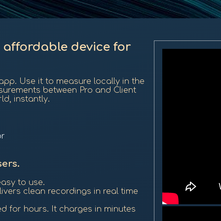
 affordable device for
pp. Use it to measure locally in the
surements between Pro and Client
d, instantly.
or
sers.
easy to use.
ivers clean recordings in real time
d for hours. It charges in minutes