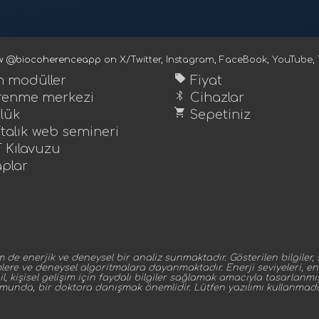
ow @biocoherenceapp on
X/Twitter
,
Instagram
,
FaceBook
,
YouTube
,
sell
 modüller
Fiyat
bluetooth
enme merkezi
Cihazlar
shopping_cart
lük
Sepetiniz
talık web semineri
 Kılavuzu
aplar
enerjik ve deneysel bir analiz sunmaktadır. Gösterilen bilgiler, sis
mlere ve deneysel algoritmalara dayanmaktadır. Enerji seviyeleri, ent
, kişisel gelişim için faydalı bilgiler sağlamak amacıyla tasarlanmış
umunda, bir doktora danışmak önemlidir. Lütfen yazılımı kullanma