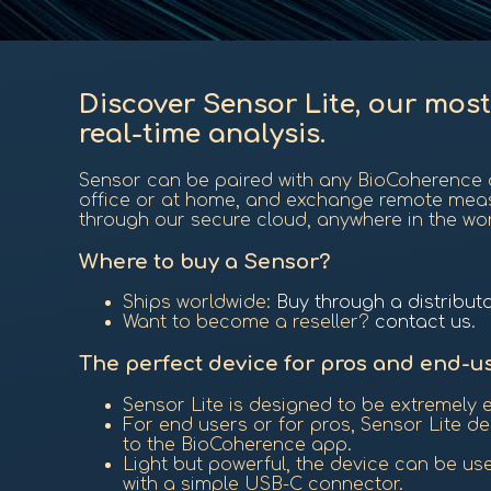
Discover Sensor Lite, our most
real-time analysis.
Sensor can be paired with any BioCoherence a
office or at home, and exchange remote mea
through our secure cloud, anywhere in the worl
Where to buy a Sensor?
Ships worldwide:
Buy through a distribut
Want to become a reseller?
contact us
.
The perfect device for pros and end-u
Sensor Lite is designed to be extremely 
For end users or for pros, Sensor Lite del
to the BioCoherence app.
Light but powerful, the device can be use
with a simple USB-C connector.