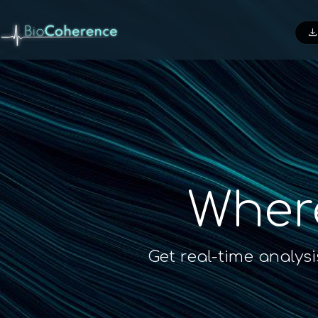
downloa
Wher
Get real-time analys