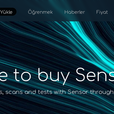
d
Yükle
Öğrenmek
Haberler
Fiyat
e to buy Sen
is, scans and tests with Sensor through 