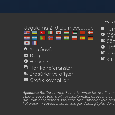
Foll
Uygulama 21 dilde mevcuttur.
view_module
Tüm
play_circle
Öğr
menu_book
Söz
play_circle
Haf
home
Ana Sayfa
menu_book
PDF
today
Blog
menu_book
Kit
play_circle
Haberler
forum
Harika referanslar
menu_book
Brosürler ve afişler
image
Grafik kaynakları
Açıklama
BioCoherence, hem akademik bir analiz hem de 
olabilir veya olmayabilir. Hesaplamalar, bireysel ölçü
gibi tüm hesaplanan sonuçlar, tıbbi amaçlar için değil
kullanıcının yalnızca sorumluluğundadır. Şüphe dur