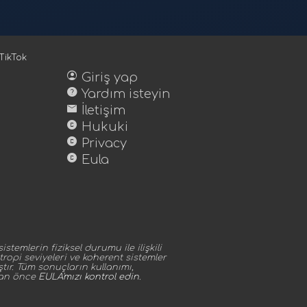
TikTok
account_circle
Giriş yap
help
Yardım isteyin
mail
İletişim
copyright
Hukuki
copyright
Privacy
copyright
Eula
temlerin fiziksel durumu ile ilişkili
ropi seviyeleri ve koherent sistemler
tır. Tüm sonuçların kullanımı,
dan önce
EULA'mızı kontrol edin
.