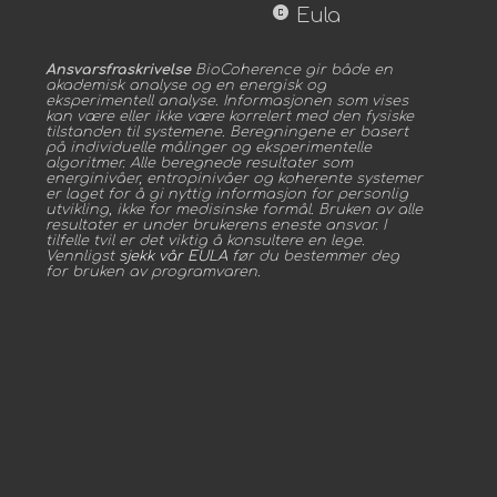
copyright
Eula
Ansvarsfraskrivelse
BioCoherence gir både en
akademisk analyse og en energisk og
eksperimentell analyse. Informasjonen som vises
kan være eller ikke være korrelert med den fysiske
tilstanden til systemene. Beregningene er basert
på individuelle målinger og eksperimentelle
algoritmer. Alle beregnede resultater som
energinivåer, entropinivåer og koherente systemer
er laget for å gi nyttig informasjon for personlig
utvikling, ikke for medisinske formål. Bruken av alle
resultater er under brukerens eneste ansvar. I
tilfelle tvil er det viktig å konsultere en lege.
Vennligst
sjekk vår EULA
før du bestemmer deg
for bruken av programvaren.