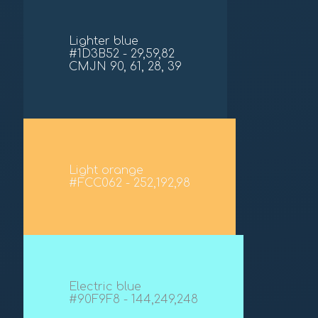
Lighter blue
#1D3B52 - 29,59,82
CMJN 90, 61, 28, 39
Light orange
#FCC062 - 252,192,98
Electric blue
#90F9F8 - 144,249,248