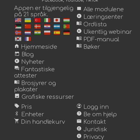
FaceBook
,
YouTube
,
TikTok
Appen er tilgjengelig
view_module
Alle modulene
på 21 språk.
play_circle
Læringsenter
menu_book
Ordlista
play_circle
Ukentlig webinar
menu_book
PDF-manual
home
menu_book
Hjemmeside
Bøker
today
Blog
play_circle
Nyheter
forum
Fantastiske
attester
menu_book
Brosjyrer og
plakater
image
Grafiske ressurser
sell
account_circle
Pris
Logg inn
bluetooth
help
Enheter
Be om hjelp
shopping_cart
mail
Din handlekurv
Kontakt
copyright
Juridisk
copyright
Privacy