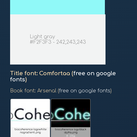
Light gray
#F2F3F3 - 242,243,243
Title font: Comfortaa (
free on google
fonts
)
Book font: Arsenal (
free on google fonts
)
biocoherence logo
white
biocoherence logo
black
nogradient.png
alpha.png
download
download
154k
315k