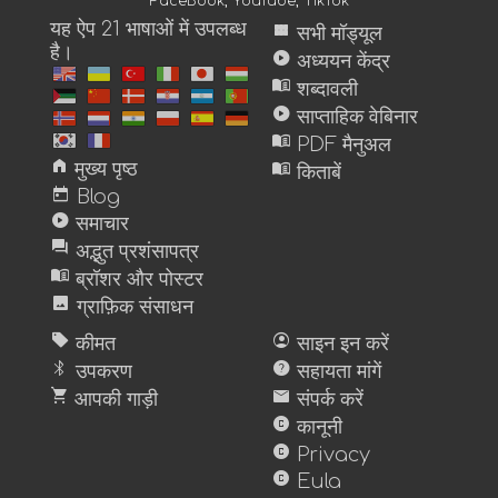
FaceBook
,
YouTube
,
TikTok
यह ऐप 21 भाषाओं में उपलब्ध
view_module
सभी मॉड्यूल
है।
play_circle
अध्ययन केंद्र
menu_book
शब्दावली
play_circle
साप्ताहिक वेबिनार
menu_book
PDF मैनुअल
home
menu_book
मुख्य पृष्ठ
किताबें
today
Blog
play_circle
समाचार
forum
अद्भुत प्रशंसापत्र
menu_book
ब्रॉशर और पोस्टर
image
ग्राफ़िक संसाधन
sell
account_circle
कीमत
साइन इन करें
bluetooth
help
उपकरण
सहायता मांगें
shopping_cart
mail
आपकी गाड़ी
संपर्क करें
copyright
कानूनी
copyright
Privacy
copyright
Eula