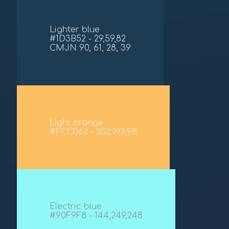
Lighter blue
#1D3B52 - 29,59,82
CMJN 90, 61, 28, 39
Light orange
#FCC062 - 252,192,98
Electric blue
#90F9F8 - 144,249,248