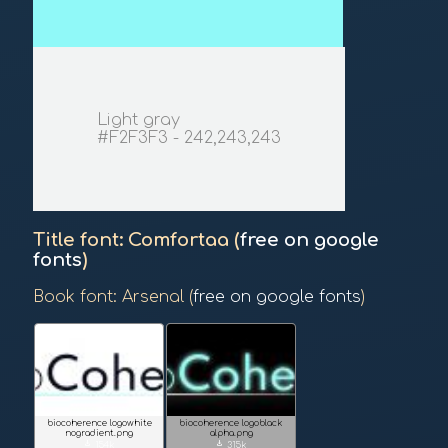
Light gray
#F2F3F3 - 242,243,243
Title font: Comfortaa (
free on google
fonts
)
Book font: Arsenal (
free on google fonts
)
biocoherence logo
white
biocoherence logo
black
nogradient.png
alpha.png
download
download
154k
315k