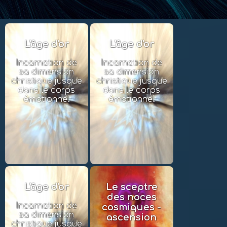
L'âge d'or
L'âge d'or
Incarnation de
Incarnation de
sa dimension
sa dimension
christique jusque
christique jusque
dans le corps
dans le corps
émotionnel
émotionnel
L'âge d'or
Le sceptre
des noces
Incarnation de
cosmiques -
sa dimension
ascension
christique jusque