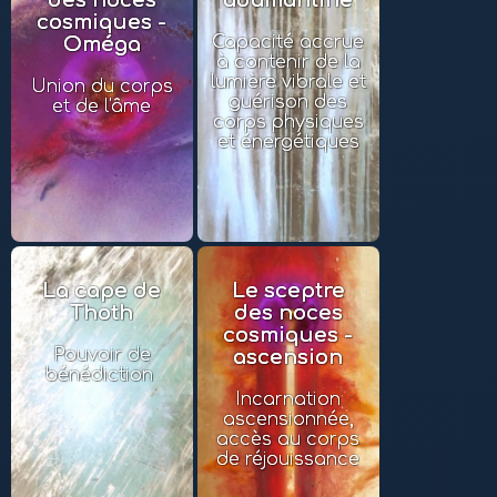
des noces
adamantine
cosmiques -
Capacité accrue
Oméga
à contenir de la
lumière vibrale et
Union du corps
guérison des
et de l'âme
corps physiques
et énergétiques
La cape de
Le sceptre
Thoth
des noces
cosmiques -
Pouvoir de
ascension
bénédiction
Incarnation
ascensionnée,
accès au corps
de réjouissance