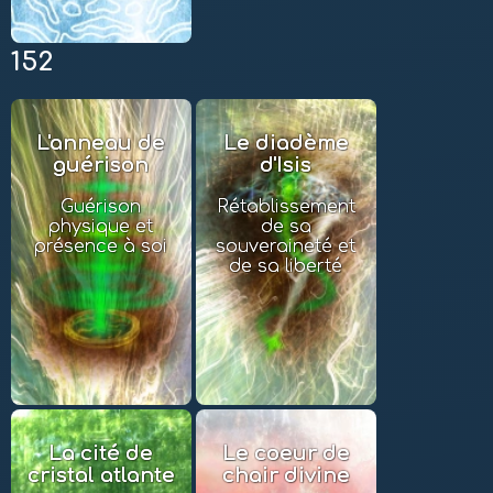
152
L'anneau de
Le diadème
guérison
d'Isis
Guérison
Rétablissement
physique et
de sa
présence à soi
souveraineté et
de sa liberté
La cité de
Le coeur de
cristal atlante
chair divine