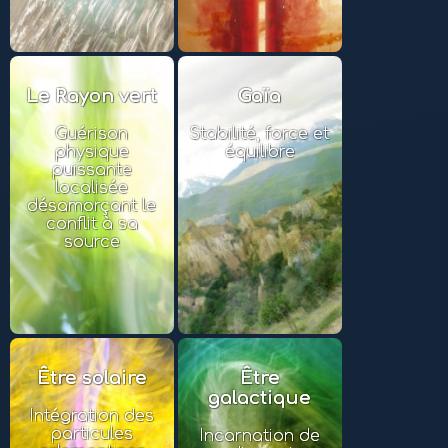
Le Rayon vert
Gaïa
Guérison
Stabilité, force et
physique
équilibre
puissante
localisée
désamorçant le
conflit à sa
source
Être solaire
Être
galactique
Intégration des
particules
Incarnation de