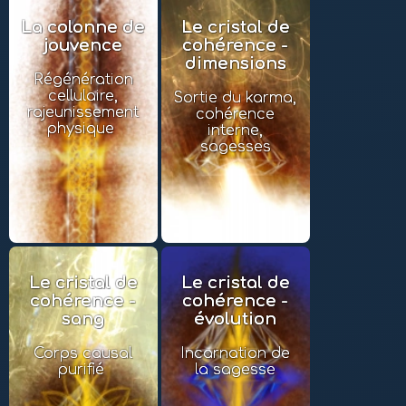
La colonne de
Le cristal de
jouvence
cohérence -
dimensions
Régénération
cellulaire,
Sortie du karma,
rajeunissement
cohérence
physique
interne,
sagesses
Le cristal de
Le cristal de
cohérence -
cohérence -
sang
évolution
Corps causal
Incarnation de
purifié
la sagesse