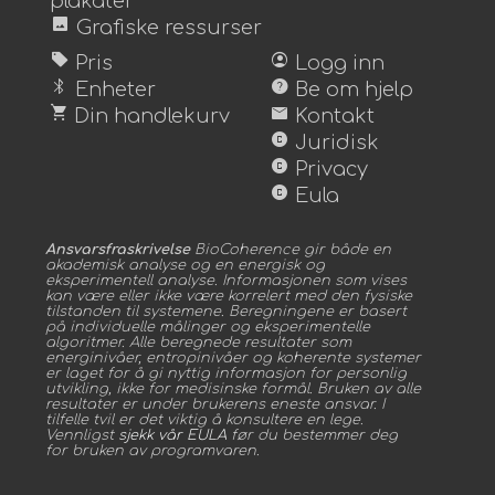
plakater
image
Grafiske ressurser
sell
account_circle
Pris
Logg inn
bluetooth
help
Enheter
Be om hjelp
shopping_cart
mail
Din handlekurv
Kontakt
copyright
Juridisk
copyright
Privacy
copyright
Eula
Ansvarsfraskrivelse
BioCoherence gir både en
akademisk analyse og en energisk og
eksperimentell analyse. Informasjonen som vises
kan være eller ikke være korrelert med den fysiske
tilstanden til systemene. Beregningene er basert
på individuelle målinger og eksperimentelle
algoritmer. Alle beregnede resultater som
energinivåer, entropinivåer og koherente systemer
er laget for å gi nyttig informasjon for personlig
utvikling, ikke for medisinske formål. Bruken av alle
resultater er under brukerens eneste ansvar. I
tilfelle tvil er det viktig å konsultere en lege.
Vennligst
sjekk vår EULA
før du bestemmer deg
for bruken av programvaren.