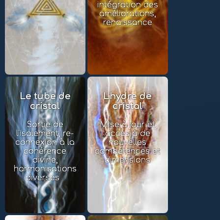
intégration des
améliorations,
renaissance
Le tube de
L'hydre de
cristal
cristal
Sortie de
Mise à jour et
l'isolement, re-
accès à de
connexion à la
nouvelles
cohérence
compétences et
divine,
dimensions
harmonisations
diverses