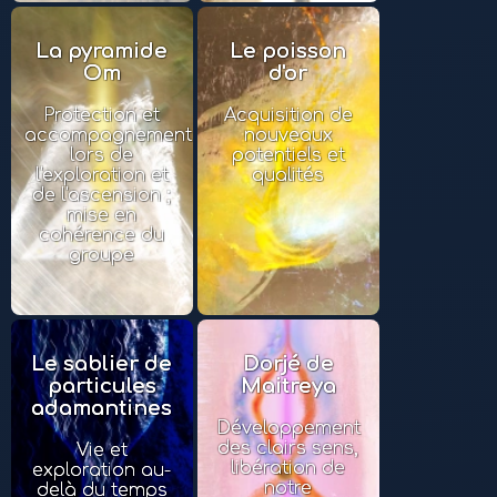
La pyramide
Le poisson
Om
d'or
Protection et
Acquisition de
accompagnement
nouveaux
lors de
potentiels et
l'exploration et
qualités
de l'ascension ;
mise en
cohérence du
groupe
Le sablier de
Dorjé de
particules
Maitreya
adamantines
Développement
des clairs sens,
Vie et
libération de
exploration au-
notre
delà du temps