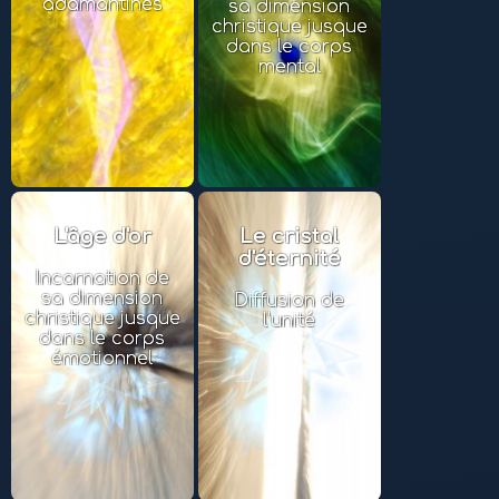
adamantines
sa dimension
christique jusque
dans le corps
mental
L'âge d'or
Le cristal
d'éternité
Incarnation de
sa dimension
Diffusion de
christique jusque
l'unité
dans le corps
émotionnel