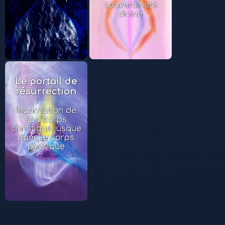
souveraineté
divine
Le portail de
résurrection
Incarnation de
son corps
christique jusque
dans le corps
physique