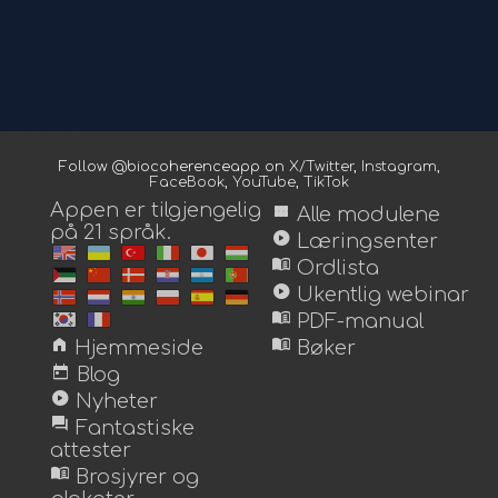
Follow @biocoherenceapp on
X/Twitter
,
Instagram
,
FaceBook
,
YouTube
,
TikTok
Appen er tilgjengelig
view_module
Alle modulene
på 21 språk.
play_circle
Læringsenter
menu_book
Ordlista
play_circle
Ukentlig webinar
menu_book
PDF-manual
home
menu_book
Hjemmeside
Bøker
today
Blog
play_circle
Nyheter
forum
Fantastiske
attester
menu_book
Brosjyrer og