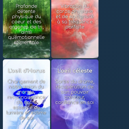
Profonde
Vibration du
détente
corps physique
physique du
et de sa densité
coeur et des
à sa fréquence
organes de tri,
parfaite
ainsi
qu'émotionnelle
et mentale
L'oeil d'Horus
L'oeil céleste
Changement de
Sortie du drame,
notre vision du
récupération de
monde,
son pouvoir
reconnaissance
créateur,
de notre
confiance en soi
essence de
lumière et estime
de soi