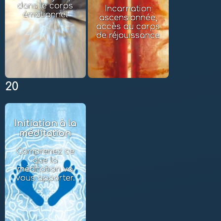
dans le corps
Incarnation
émotionnel
ascensionnée,
accès au corps
de réjouissance
20
Initiation à la
méditation
Comprenez ce
que la
méditation va
vous apporter.