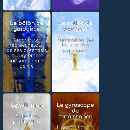
Le bâton de
Le calice de
guidance
voyageur
Créer et se
Purification des
recréer, retour
lieux et des
de ses potentiels
personnes
et alignement
sur son chemin
de vie
Le talisman
Le gyroscope
de
Protection,
renaissance
purification
Harmonisation,