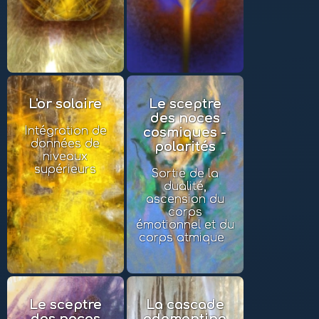
L'or solaire
Le sceptre
des noces
Intégration de
cosmiques -
données de
polarités
niveaux
supérieurs
Sortie de la
dualité,
ascension du
corps
émotionnel et du
corps atmique
Le sceptre
La cascade