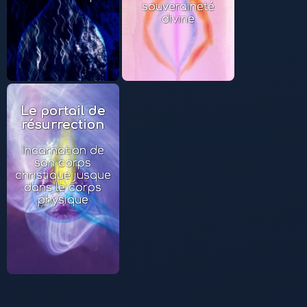
souveraineté
divine
Le portail de
résurrection
Incarnation de
son corps
christique jusque
dans le corps
physique