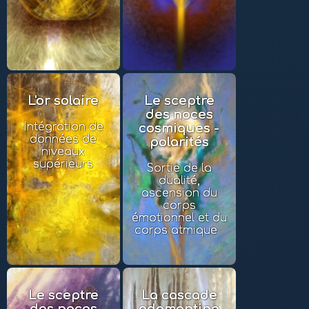
L'or solaire
Le sceptre
des noces
Intégration de
cosmiques -
données de
polarités
niveaux
supérieurs
Sortie de la
dualité,
ascension du
corps
émotionnel et du
corps atmique
Le sceptre
La cascade