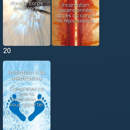
dans le corps
Incarnation
émotionnel
ascensionnée,
accès au corps
de réjouissance
20
Initiation à la
méditation
Comprenez ce
que la
méditation va
vous apporter.