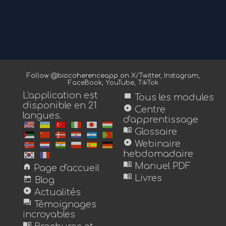
Follow @biocoherenceapp on
X/Twitter
,
Instagram
,
FaceBook
,
YouTube
,
TikTok
L'application est
view_module
Tous les modules
disponible en 21
play_circle
Centre
langues.
d'apprentissage
menu_book
Glossaire
play_circle
Webinaire
hebdomadaire
menu_book
home
Manuel PDF
Page d'accueil
menu_book
today
Livres
Blog
play_circle
Actualités
forum
Témoignages
incroyables
menu_book