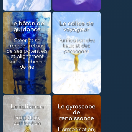
Le bâton de
Le calice de
guidance
voyageur
Créer et se
Purification des
recréer, retour
lieux et des
de ses potentiels
personnes
et alignement
sur son chemin
de vie
Le talisman
Le gyroscope
de
Protection,
renaissance
purification
Harmonisation,