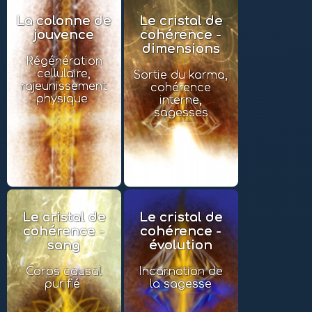
La colonne de
Le cristal de
jouvence
cohérence -
dimensions
Régénération
cellulaire,
Sortie du karma,
rajeunissement
cohérence
physique
interne,
sagesses
Le cristal de
Le cristal de
cohérence -
cohérence -
sang
évolution
Corps causal
Incarnation de
purifié
la sagesse