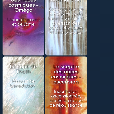
des noces
adamantine
cosmiques -
Capacité accrue
Oméga
à contenir de la
lumière vibrale et
Union du corps
guérison des
et de l'âme
corps physiques
et énergétiques
La cape de
Le sceptre
Thoth
des noces
cosmiques -
Pouvoir de
ascension
bénédiction
Incarnation
ascensionnée,
accès au corps
de réjouissance