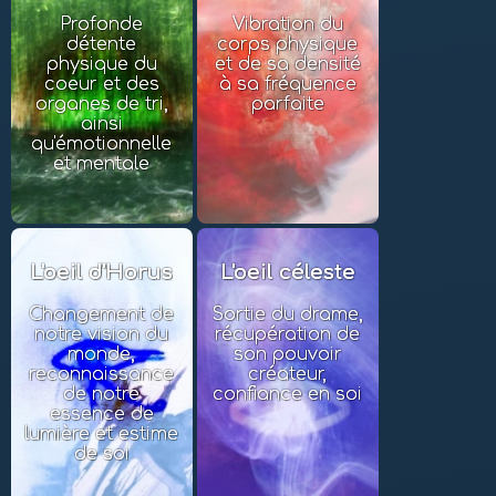
Profonde
Vibration du
détente
corps physique
physique du
et de sa densité
coeur et des
à sa fréquence
organes de tri,
parfaite
ainsi
qu'émotionnelle
et mentale
L'oeil d'Horus
L'oeil céleste
Changement de
Sortie du drame,
notre vision du
récupération de
monde,
son pouvoir
reconnaissance
créateur,
de notre
confiance en soi
essence de
lumière et estime
de soi