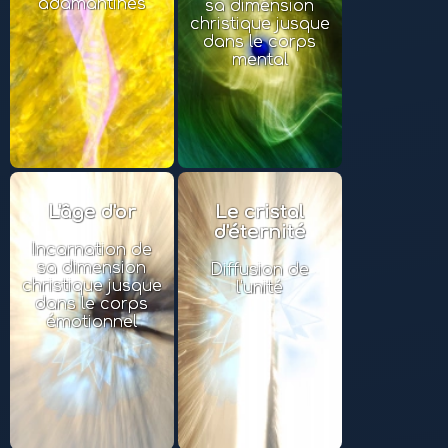
adamantines
sa dimension
christique jusque
dans le corps
mental
L'âge d'or
Le cristal
d'éternité
Incarnation de
sa dimension
Diffusion de
christique jusque
l'unité
dans le corps
émotionnel