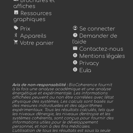
Brochures et
affiches
image
Ressources
graphiques
sell
account_circle
Prix
Se connecter
bluetooth
help
Appareils
Demander de
shopping_cart
l'aide
Votre panier
mail
Contactez-nous
copyright
Mentions légales
copyright
Privacy
copyright
Eula
Avis de non-responsabilité :
BioCoherence fournit
à la fois une analyse académique et une analyse
énergétique et expérimentale. Les informations
affichées peuvent ou non être corrélées avec l'état
physique des systèmes. Les calculs sont basés sur
des mesures individuelles et des algorithmes
expérimentaux. Tous les résultats calculés, tels que
les niveaux d'énergie, les niveaux d'entropie et les
systèmes cohérents, sont conçus pour fournir des
informations utiles pour le développement
personnel, et non à des fins médicales.
L'utilisation de tous les résultats est sous la seule