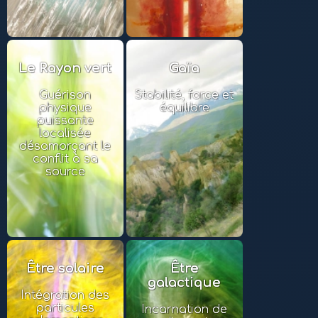
Le Rayon vert
Gaïa
Guérison
Stabilité, force et
physique
équilibre
puissante
localisée
désamorçant le
conflit à sa
source
Être solaire
Être
galactique
Intégration des
particules
Incarnation de