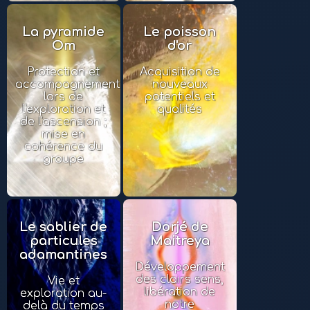
La pyramide
Le poisson
Om
d'or
Protection et
Acquisition de
accompagnement
nouveaux
lors de
potentiels et
l'exploration et
qualités
de l'ascension ;
mise en
cohérence du
groupe
Le sablier de
Dorjé de
particules
Maitreya
adamantines
Développement
des clairs sens,
Vie et
libération de
exploration au-
notre
delà du temps