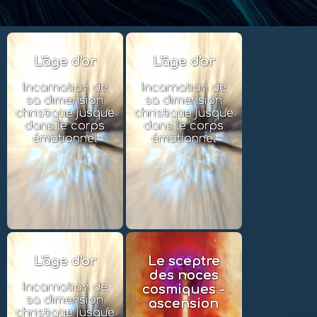
L'âge d'or
L'âge d'or
Incarnation de
Incarnation de
sa dimension
sa dimension
christique jusque
christique jusque
dans le corps
dans le corps
émotionnel
émotionnel
L'âge d'or
Le sceptre
des noces
Incarnation de
cosmiques -
sa dimension
ascension
christique jusque