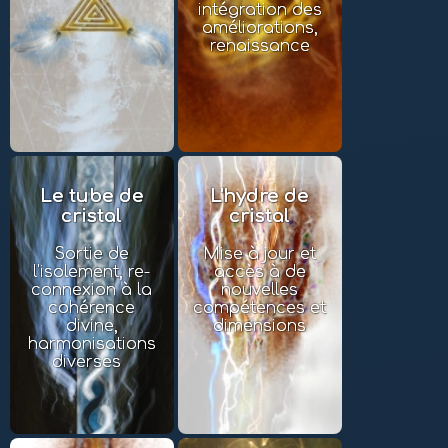
intégration des
améliorations,
renaissance
Le tube de
L'hydre de
cristal
cristal
Sortie de
Mise à jour et
l'isolement, re-
accès à de
connexion à la
nouvelles
cohérence
compétences et
divine,
dimensions
harmonisations
diverses