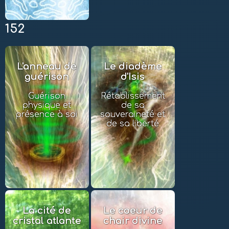
152
L'anneau de
Le diadème
guérison
d'Isis
Guérison
Rétablissement
physique et
de sa
présence à soi
souveraineté et
de sa liberté
La cité de
Le coeur de
cristal atlante
chair divine