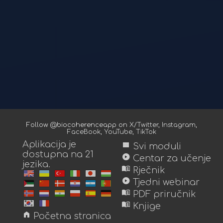
Follow @biocoherenceapp on
X/Twitter
,
Instagram
,
FaceBook
,
YouTube
,
TikTok
Aplikacija je
view_module
Svi moduli
dostupna na 21
play_circle
Centar za učenje
jezika.
menu_book
Rječnik
play_circle
Tjedni webinar
menu_book
PDF priručnik
menu_book
Knjige
home
Početna stranica