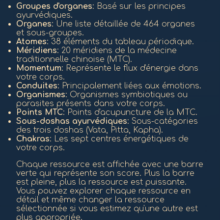
Groupes d'organes
: Basé sur les principes
ayurvédiques.
Organes
: Une liste détaillée de 464 organes
et sous-groupes.
Atomes
: 38 éléments du tableau périodique.
Méridiens
: 20 méridiens de la médecine
traditionnelle chinoise (MTC).
Momentum
: Représente le flux d'énergie dans
votre corps.
Conduites
: Principalement liées aux émotions.
Organismes
: Organismes symbiotiques ou
parasites présents dans votre corps.
Points MTC
: Points d'acupuncture de la MTC.
Sous-doshas ayurvédiques
: Sous-catégories
des trois doshas (Vata, Pitta, Kapha).
Chakras
: Les sept centres énergétiques de
votre corps.
Chaque ressource est affichée avec une barre
verte qui représente son score. Plus la barre
est pleine, plus la ressource est puissante.
Vous pouvez explorer chaque ressource en
détail et même changer la ressource
sélectionnée si vous estimez qu'une autre est
plus appropriée.