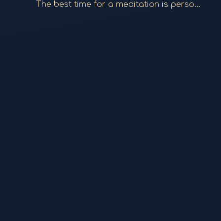
The best time for a meditation is personal. You can do one in the morning, evening, or even at 3 a.m. if you wake up and feel called to. Just open the app and press play to begin your session.