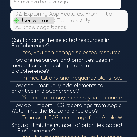
Pretraži ovu bazu znanja...
02. Exploring App Features: From Initial
Scan to Resource and Priority
User webinar
Tutorials
Interpretation
All knowledge bases
Can I change the selected resources in
BioCoherence?
Yes, you can change selected resources if the automatically selected ones don't resonate with you. Simply click and choose another organ, atom, or other element to use as a resource. This selection will be used in meditations or frequency programs.
How are resources and priorities used in
meditations or healing plans in
BioCoherence?
In meditations and frequency plans, selected resources are activated first to provide energetic support. Then the app proceeds through your selected priorities in a guided healing sequence, using spoken word or frequencies to align the targeted biomarker...
How can I manually add elements to
priorities in BioCoherence?
You can add any element you encounter in the app to priorities by clicking on the flower icon and selecting "Add to priorities." This can be done from any screen (e.g., organs, emotions). You can manage and remove entries later from the priorities screen...
How do I import ECG recordings from Apple
Watch into the BioCoherence app?
To import ECG recordings from Apple Watch, go to "See all analysis", scroll to the bottom, and click "Import". The app will ask for authorization to access Apple Health data. After authorization, you will see Apple Watch recordings, but only from the cur...
Should I limit the number of priorities added
in BioCoherence?