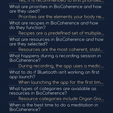
Yes, it is recommended to limit priorities to about 15–20 to avoid information overload in your meditations and programs. After selecting, return to the priorities page to refine and remove any that aren't necessary to keep your session focused.
What are priorities in BioCoherence and how
are they used?
Priorities are the elements your body needs to focus on for healing, automatically selected by the app. They are used in building frequency programs and balance meditations. You can explore and add/remove priorities across all biomarker categories.
What are recipes in BioCoherence and how
do they function?
Recipes are a predefined set of multiple biomarker points associated with a specific protocol or symptom. When added to a program, they include several priorities and can significantly lengthen meditation or frequency sessions. Use them selectively.
What are resources in BioCoherence and how
are they selected?
Resources are the most coherent, stable, and energetically connected biomarkers in your body. They are identified by a complex algorithm considering energy, stability, and interconnections across systems. You can use automatic selections or manually sele...
What happens during a recording session in
BioCoherence?
During recording, the app uses a medically certified ECG sensor to capture the body's full electrical activity, not just heartbeats. It automatically cleans erroneous or unstable data and continues recording when fingers are placed again. You need at lea...
What to do if Bluetooth isn't working on first
app launch?
When launching the app for the first time, it asks for Bluetooth authorization. If denied, the app won't connect. You can either go to system preferences to allow it manually or delete and reinstall the app to prompt authorization again.
What types of categories are available as
resources in BioCoherence?
Resource categories include Organ Groups (Ayurvedic), Organs, Atoms, Meridians, Momentum, Drives (emotions), Organisms (parasitic/symbiotic), TCM Points, Subdoshas (Ayurveda), and Chakras. Each resource group contains a few strong and mild options you ca...
When is the best time to do a meditation in
BioCoherence?