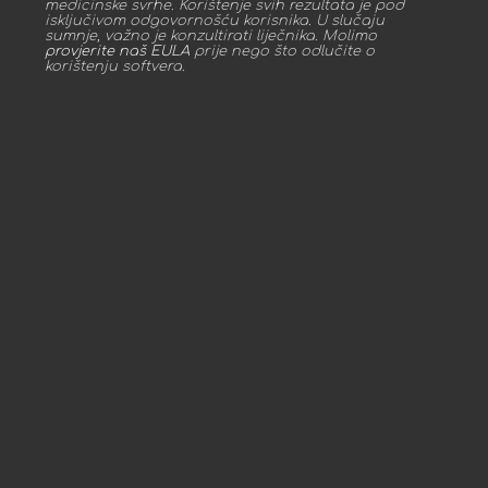
medicinske svrhe. Korištenje svih rezultata je pod
isključivom odgovornošću korisnika. U slučaju
sumnje, važno je konzultirati liječnika. Molimo
provjerite naš EULA
prije nego što odlučite o
korištenju softvera.