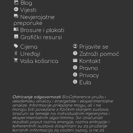
today
Blog
play_circle
Vijesti
forum
Nevjerojatne
preporuke
menu_book
Brosure i plakati
image
Grafički resursi
sell
account_circle
Cijena
Prijavite se
bluetooth
help
Uređaji
Zatraži pomoć
shopping_cart
mail
Vaša košarica
Kontakt
copyright
Pravno
copyright
Privacy
copyright
Eula
Odricanje odgovornosti
BioCoherence pruža i
akademsku analizu i energetske i eksperimentalne
analize. Informacije prikazane mogu, ali i ne
moraju biti povezane s fizičkim stanjem sustava.
Izračuni se temelje na individualnim mjerenjima i
eksperimentalnim algoritmima. Svi izračunati
rezultati poput razina energije, razina entropije i
koherentnih sustava dizajnirani su za pružanje
korisnih informacija za osobni razvoj, a ne za