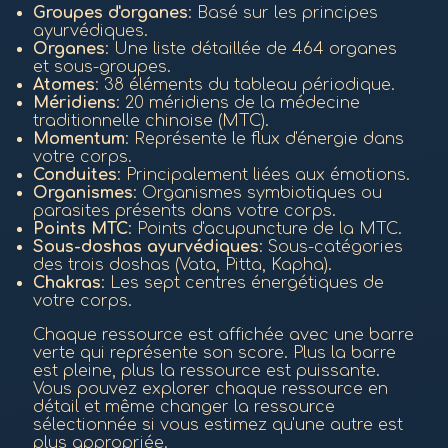
Groupes d'organes
: Basé sur les principes
ayurvédiques.
Organes
: Une liste détaillée de 464 organes
et sous-groupes.
Atomes
: 38 éléments du tableau périodique.
Méridiens
: 20 méridiens de la médecine
traditionnelle chinoise (MTC).
Momentum
: Représente le flux d'énergie dans
votre corps.
Conduites
: Principalement liées aux émotions.
Organismes
: Organismes symbiotiques ou
parasites présents dans votre corps.
Points MTC
: Points d'acupuncture de la MTC.
Sous-doshas ayurvédiques
: Sous-catégories
des trois doshas (Vata, Pitta, Kapha).
Chakras
: Les sept centres énergétiques de
votre corps.
Chaque ressource est affichée avec une barre
verte qui représente son score. Plus la barre
est pleine, plus la ressource est puissante.
Vous pouvez explorer chaque ressource en
détail et même changer la ressource
sélectionnée si vous estimez qu'une autre est
plus appropriée.