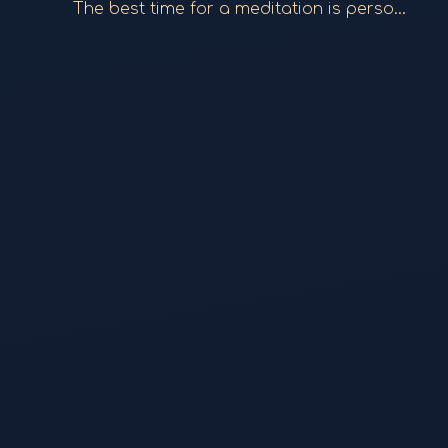
The best time for a meditation is personal. You can do one in the morning, evening, or even at 3 a.m. if you wake up and feel called to. Just open the app and press play to begin your session.