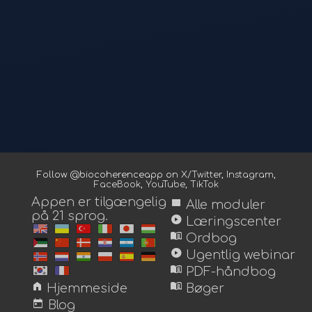
Follow @biocoherenceapp on
X/Twitter
,
Instagram
,
FaceBook
,
YouTube
,
TikTok
Appen er tilgængelig
view_module
Alle moduler
på 21 sprog.
play_circle
Læringscenter
menu_book
Ordbog
play_circle
Ugentlig webinar
menu_book
PDF-håndbog
home
menu_book
Hjemmeside
Bøger
today
Blog