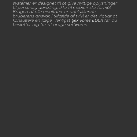
systemer er designet til at give nyttige oplysninger
til personlig udvikling, ikke til medicinske formål.
Brugen af alle resultater er udelukkende
brugerens ansvar. I tilfælde af tvivl er det vigtigt at
konsultere en læge. Venligst
tjek vores EULA
før du
beslutter dig for at bruge softwaren.