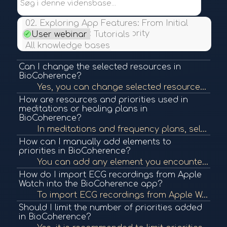
Søg i denne vidensbase...
02. Exploring App Features: From Initial
Scan to Resource and Priority
User webinar
Tutorials
Interpretation
All knowledge bases
Can I change the selected resources in
BioCoherence?
Yes, you can change selected resources if the automatically selected ones don't resonate with you. Simply click and choose another organ, atom, or other element to use as a resource. This selection will be used in meditations or frequency programs.
How are resources and priorities used in
meditations or healing plans in
BioCoherence?
In meditations and frequency plans, selected resources are activated first to provide energetic support. Then the app proceeds through your selected priorities in a guided healing sequence, using spoken word or frequencies to align the targeted biomarker...
How can I manually add elements to
priorities in BioCoherence?
You can add any element you encounter in the app to priorities by clicking on the flower icon and selecting "Add to priorities." This can be done from any screen (e.g., organs, emotions). You can manage and remove entries later from the priorities screen...
How do I import ECG recordings from Apple
Watch into the BioCoherence app?
To import ECG recordings from Apple Watch, go to "See all analysis", scroll to the bottom, and click "Import". The app will ask for authorization to access Apple Health data. After authorization, you will see Apple Watch recordings, but only from the cur...
Should I limit the number of priorities added
in BioCoherence?