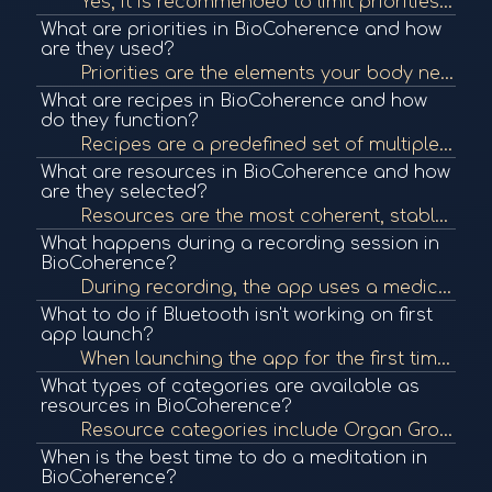
Yes, it is recommended to limit priorities to about 15–20 to avoid information overload in your meditations and programs. After selecting, return to the priorities page to refine and remove any that aren't necessary to keep your session focused.
What are priorities in BioCoherence and how
are they used?
Priorities are the elements your body needs to focus on for healing, automatically selected by the app. They are used in building frequency programs and balance meditations. You can explore and add/remove priorities across all biomarker categories.
What are recipes in BioCoherence and how
do they function?
Recipes are a predefined set of multiple biomarker points associated with a specific protocol or symptom. When added to a program, they include several priorities and can significantly lengthen meditation or frequency sessions. Use them selectively.
What are resources in BioCoherence and how
are they selected?
Resources are the most coherent, stable, and energetically connected biomarkers in your body. They are identified by a complex algorithm considering energy, stability, and interconnections across systems. You can use automatic selections or manually sele...
What happens during a recording session in
BioCoherence?
During recording, the app uses a medically certified ECG sensor to capture the body's full electrical activity, not just heartbeats. It automatically cleans erroneous or unstable data and continues recording when fingers are placed again. You need at lea...
What to do if Bluetooth isn't working on first
app launch?
When launching the app for the first time, it asks for Bluetooth authorization. If denied, the app won't connect. You can either go to system preferences to allow it manually or delete and reinstall the app to prompt authorization again.
What types of categories are available as
resources in BioCoherence?
Resource categories include Organ Groups (Ayurvedic), Organs, Atoms, Meridians, Momentum, Drives (emotions), Organisms (parasitic/symbiotic), TCM Points, Subdoshas (Ayurveda), and Chakras. Each resource group contains a few strong and mild options you ca...
When is the best time to do a meditation in
BioCoherence?