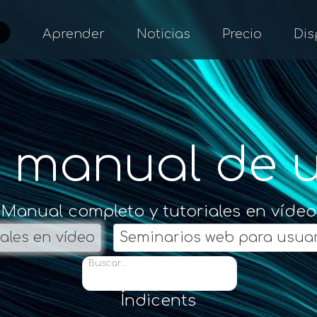
Aprender
Noticias
Precio
Dis
y manual de 
Manual completo y tutoriales en vídeo
iales en vídeo
Seminarios web para usua
Buscar...
Índicents