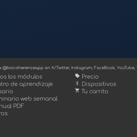
ow @biocoherenceapp on
X/Twitter
,
Instagram
,
FaceBook
,
YouTube
,
sell
os los módulos
Precio
bluetooth
tro de aprendizaje
Dispositivos
shopping_cart
sario
Tu carrito
inario web semanal
ual PDF
ros