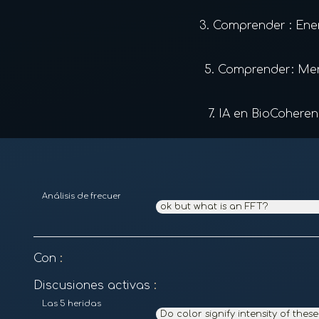
3.
Comprender : Ene
5.
Comprender: Me
7.
IA en BioCohere
Análisis de frecuencias y armónicos
ok but what is an FFT?
Con
:
Discusiones activas
:
Las 5 heridas
Do color signify intensity of th