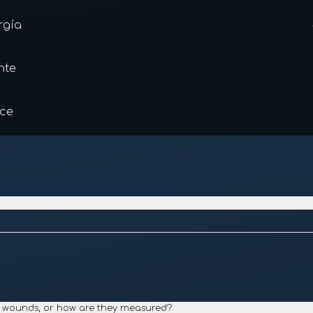
rgía
nte
nce
ese wounds, or how are they measured?