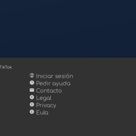
TikTok
account_circle
Iniciar sesión
help
Pedir ayuda
mail
Contacto
copyright
Legal
copyright
Privacy
copyright
Eula