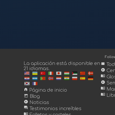
Foll
La aplicación está disponible en
view_module
Tod
21 idiomas.
play_circle
Cen
menu_book
Glo
play_circle
Sem
menu_book
home
Man
Página de inicio
menu_book
today
Lib
Blog
play_circle
Noticias
forum
Testimonios increíbles
menu_book
Folletos y carteles