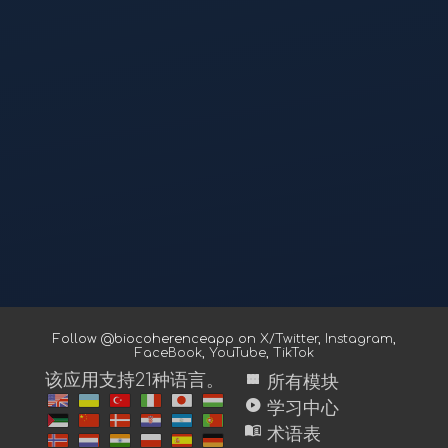
Follow @biocoherenceapp on
X/Twitter
,
Instagram
,
FaceBook
,
YouTube
,
TikTok
view_module
该应用支持21种语言。
所有模块
play_circle
学习中心
menu_book
术语表