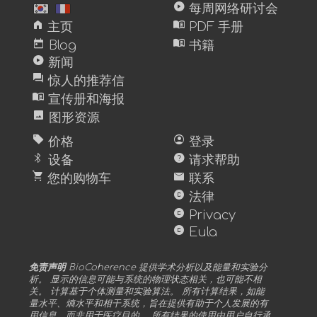
play_circle
每周网络研讨会
home
menu_book
主页
PDF 手册
today
menu_book
Blog
书籍
play_circle
新闻
forum
惊人的推荐信
menu_book
宣传册和海报
image
图形资源
sell
account_circle
价格
登录
bluetooth
help
设备
请求帮助
shopping_cart
mail
您的购物车
联系
copyright
法律
copyright
Privacy
copyright
Eula
免责声明
BioCoherence 提供学术分析以及能量和实验分
析。 显示的信息可能与系统的物理状态相关，也可能不相
关。 计算基于个体测量和实验算法。 所有计算结果，如能
量水平、熵水平和相干系统，旨在提供有助于个人发展的有
用信息，而非用于医疗目的。 所有结果的使用由用户自行承