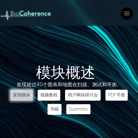
模块概述
发现超过40个图表和地图在扫描、测试和平衡。
发现模块
视频教程
用户网络研讨会
PDF手册
书籍
Summits