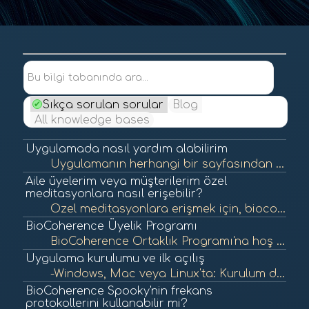
Bu bilgi tabanında ara...
Sıkça sorulan sorular
Blog
All knowledge bases
Uygulamada nasıl yardım alabilirim
Uygulamanın herhangi bir sayfasından yardım istemek veya öneri göndermek için, sadece sağ üst köşedeki menüyü açın ve "Geri bildirim ve fikirler"e tıklayın. Şu anda bulunduğunuz sayfanın ekran görüntüsünü eklemek için "ekran gör...
Aile üyelerim veya müşterilerim özel
meditasyonlara nasıl erişebilir?
Özel meditasyonlara erişmek için, biocoherence.net/install adresinden veya App Store veya Play Store'dan uygulamayı yüklemeleri gerekmektedir. Onlara bir hesap oluşturarak davet edebilirsiniz; lütfen doğru hesapla birlikte davet alabilmeleri içi...
BioCoherence Üyelik Programı
BioCoherence Ortaklık Programı'na hoş geldiniz! Keskin teknolojimizin faydalarını kitlenizle paylaşmanız için sizi aramızda görmekten heyecan duyuyoruz. Programımız, başkalarına sağlık ve zindelikte dönüştürücü bir yaklaşımı keş...
Uygulama kurulumu ve ilk açılış
-Windows, Mac veya Linux'ta: Kurulum dosyasını biocoherence.net/install adresinden indirin. -iPad, iPhone veya Android'de: Lütfen biocoherence.net/install adresindeki talimatları takip edin; kurulum, App Store'dan sadece bir tıklama ile yapılmalıd...
BioCoherence Spooky'nin frekans
protokollerini kullanabilir mi?