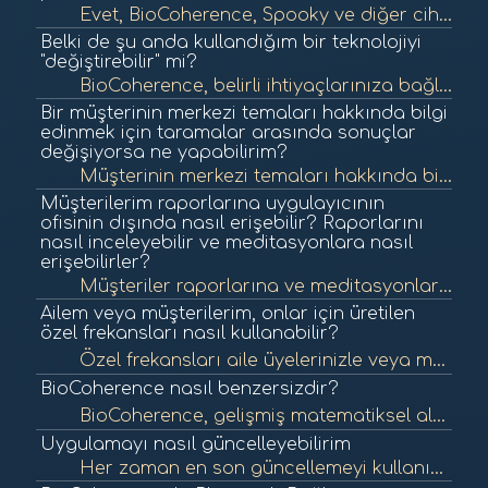
Evet, BioCoherence, Spooky ve diğer cihazlar tarafından kullanılan Rife tabanlı tablolar da dahil olmak üzere çeşitli kaynaklardan birçok frekans protokolünü entegre etmiştir. Gelecekte, BioCoherence, Spooky cihazlarının yayıcı olarak işl...
Belki de şu anda kullandığım bir teknolojiyi
"değiştirebilir" mi?
BioCoherence, belirli ihtiyaçlarınıza bağlı olarak diğer biyofeedback ve sağlık analiz araçlarının yerini alabilir veya bunlara tamamlayıcı olabilir. Özellikle rastgele sayı üreteçlerine dayanan cihazların çoğunu değiştirebilir, anc...
Bir müşterinin merkezi temaları hakkında bilgi
edinmek için taramalar arasında sonuçlar
değişiyorsa ne yapabilirim?
Müşterinin merkezi temaları hakkında bilgi edinmek için birden fazla taramayı karşılaştırmak faydalı olabilir. Merkezi temaları tanımlamak için taramalar arasında tutarlı desenler veya tekrar eden sorunlar arayın. Mederic, müşterinin m...
Müşterilerim raporlarına uygulayıcının
ofisinin dışında nasıl erişebilir? Raporlarını
nasıl inceleyebilir ve meditasyonlara nasıl
erişebilirler?
Müşteriler raporlarına ve meditasyonlarına uygulama üzerinden erişebilirler. İşte uygulama üzerinden müşteri erişimini nasıl sağlayabileceğiniz: -Müşteriyi uygulamada yeni bir kontak olarak ekleyin: -Profil fotoğrafınızın yanın...
Ailem veya müşterilerim, onlar için üretilen
özel frekansları nasıl kullanabilir?
Özel frekansları aile üyelerinizle veya müşterilerinizle paylaşmak için şu adımları izleyin: -BioCoherence uygulamasında frekans raporlarını görüntülerken, frekans seansının ses dosyasını dışa aktarın. -Daha sonra ses dosyasın�...
BioCoherence nasıl benzersizdir?
BioCoherence, gelişmiş matematiksel algoritmaları ve EKG teknolojisini bir araya getirerek ayrıntılı sağlık içgörüleri sunar. Vücudun elektriksel sinyallerinin çok seviyeli analizini sunarak öne çıkar ve enerji/vücut/zihin yaklaşımın�...
Uygulamayı nasıl güncelleyebilirim
Her zaman en son güncellemeyi kullanın, çünkü probleminiz zaten çözülmüş olabilir - ya da fikriniz, zaten uygulanmış olabilir! Kullandığınız platforma bağlı olarak, güncelleme farklı şekilde gerçekleştirilir: Beta sürümü ...