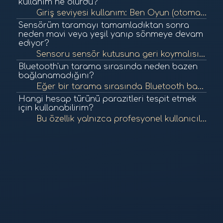
kullanım ne olurdu?
Giriş seviyesi kullanım: Ben Oyun (otomatik tarama veya test, ve otomatik özel biyolojik geri bildirim destekli meditasyonlar). İleri seviye kullanım: Pro (40 grafik sayfası, bağlantılar, kaynaklar ve önceliklerin tanımlanması ve değiştirilm...
Sensörüm taramayı tamamladıktan sonra
neden mavi veya yeşil yanıp sönmeye devam
ediyor?
Sensoru sensör kutusuna geri koymalısınız, bu otomatik olarak kapatılmasını sağlayacaktır. Sensörü kullanım açısından çok basit olacak şekilde tasarladık, bu nedenle açıp kapatma konusunda endişelenmenize gerek yok; bunu otomatik ola...
Bluetooth'un tarama sırasında neden bazen
bağlanamadığını?
Eğer bir tarama sırasında Bluetooth bağlantısıyla ilgili sorunlar yaşıyorsanız, bu durum BioCoherence tarayıcısının birden fazla cihazla eşleştirilmiş olmasından kaynaklanıyor olabilir. Bu durumda, tarayıcı kullanılmayan bir cihaza b...
Hangi hesap türünü parazitleri tespit etmek
için kullanabilirim?
Bu özellik yalnızca profesyonel kullanıcılar için ayrılmıştır. Bilgilerin bir profesyonel tarafından yorumlanması gerekmektedir ve bunun doğru ve sorumlu bir şekilde kullanılmasını sağlamayı amaçlıyoruz. Bu, enerjik bir değerlendirme...