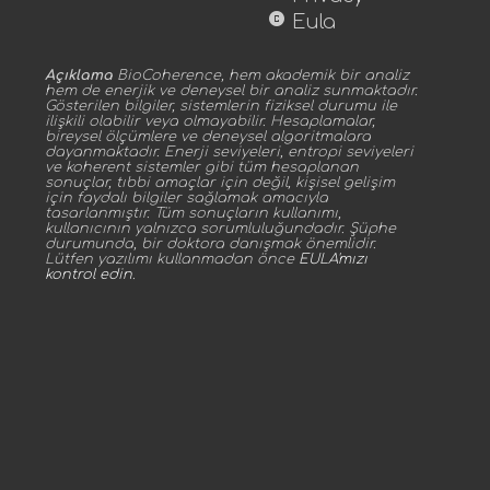
copyright
Eula
Açıklama
BioCoherence, hem akademik bir analiz
hem de enerjik ve deneysel bir analiz sunmaktadır.
Gösterilen bilgiler, sistemlerin fiziksel durumu ile
ilişkili olabilir veya olmayabilir. Hesaplamalar,
bireysel ölçümlere ve deneysel algoritmalara
dayanmaktadır. Enerji seviyeleri, entropi seviyeleri
ve koherent sistemler gibi tüm hesaplanan
sonuçlar, tıbbi amaçlar için değil, kişisel gelişim
için faydalı bilgiler sağlamak amacıyla
tasarlanmıştır. Tüm sonuçların kullanımı,
kullanıcının yalnızca sorumluluğundadır. Şüphe
durumunda, bir doktora danışmak önemlidir.
Lütfen yazılımı kullanmadan önce
EULA'mızı
kontrol edin
.