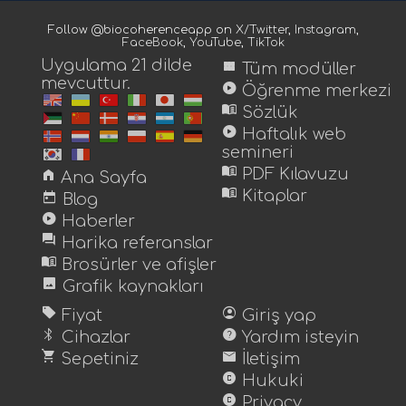
Follow @biocoherenceapp on
X/Twitter
,
Instagram
,
FaceBook
,
YouTube
,
TikTok
Uygulama 21 dilde
view_module
Tüm modüller
mevcuttur.
play_circle
Öğrenme merkezi
menu_book
Sözlük
play_circle
Haftalık web
semineri
menu_book
home
PDF Kılavuzu
Ana Sayfa
menu_book
today
Kitaplar
Blog
play_circle
Haberler
forum
Harika referanslar
menu_book
Brosürler ve afişler
image
Grafik kaynakları
sell
account_circle
Fiyat
Giriş yap
bluetooth
help
Cihazlar
Yardım isteyin
shopping_cart
mail
Sepetiniz
İletişim
copyright
Hukuki
copyright
Privacy