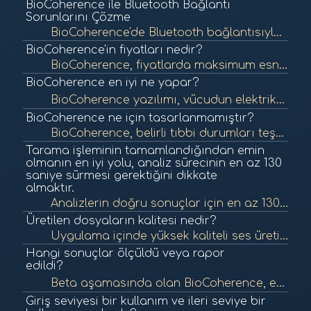
BioCoherence ile Bluetooth Bağlantı
Sorunlarını Çözme
BioCoherence'de Bluetooth bağlantısıyla ilgili sorunlar yaşıyorsanız, sorunsuz bir kurulum sağlamak için bu sorun giderme adımlarını izleyin: Genel Yönergeler - Öncelikle Süreci Başlatın: -BioCoherence uygulamasında bir kayıt veya test...
BioCoherence'in fiyatları nedir?
BioCoherence, fiyatlarda maksimum esneklik sunar. Ücretsiz başlayabilir ve ardından size en uygun planı seçebilirsiniz. Tüm planlarımız ayrıntılı olarak biocoherence.net/price adresinde açıklanmıştır. Ücretsiz planÜcretsiz plan, sınır...
BioCoherence en iyi ne yapar?
BioCoherence yazılımı, vücudun elektriksel ve manyetik aktivitesinin kapsamlı bir analizini sunma konusunda mükemmeldir ve çeşitli biyomarkerler ile genel sağlık durumu hakkında içgörüler sağlar. Kaynakları, öncelikleri ve organlar aras�...
BioCoherence ne için tasarlanmamıştır?
BioCoherence, belirli tıbbi durumları teşhis etmek veya geleneksel tıbbi tavsiyelerin yerini almak için tasarlanmamıştır. Bazı biyomarkerler resmi akademik tıbbi araştırmalardan gelse de, ana amacı kök nedenleri hızlı bir şekilde anlamak...
Tarama işleminin tamamlandığından emin
olmanın en iyi yolu, analiz sürecinin en az 130
saniye sürmesi gerektiğini dikkate
almaktır.
Analizlerin doğru sonuçlar için en az 130 saniye sürmesi gerekmektedir (en az 128 geçerli kalp atışı gerekmektedir). Her bir analiz türü için gerekli süreyi gösteren ilerleme çubukları taramanın alt kısmında bulunmaktadır. Taramanın t...
Üretilen dosyaların kalitesi nedir?
Uygulama içinde yüksek kaliteli ses üretimi geliştirmeye odaklanılmıştır; bu, tam özellikli gerçek zamanlı bir sentezleyici ve sıralayıcıyı içermektedir. Bu araçlar, gürültü, frekanslar ve kaydedilmiş rehberli meditasyonlar için uyg...
Hangi sonuçlar ölçüldü veya rapor
edildi?
Beta aşamasında olan BioCoherence, etkinliğini doğrulayan ilk testlerden çok olumlu geri dönüşler aldı. Kullanımını daha da doğrulamak ve genişletmek için çeşitli geri dönüşler topluyoruz. Müşteri referansları ve belirli vaka çal�...
Giriş seviyesi bir kullanım ve ileri seviye bir