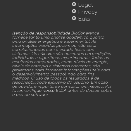
copyright
Legal
copyright
Privacy
copyright
Eula
Isenção de responsabilidade
BioCoherence
fornece tanto uma análise acadêmica quanto
uma análise energética e experimental. As
informações exibidas podem ou não estar
correlacionadas com o estado físico dos
sistemas. Os cálculos são baseados em medições
individuais e algoritmos experimentais. Todos os
resultados computados, como níveis de energia,
níveis de entropia e sistemas coerentes, são
projetados para fornecer informações úteis para
o desenvolvimento pessoal, não para fins
médicos. O uso de todos os resultados é de
responsabilidade exclusiva do usuário. Em caso
de dúvida, é importante consultar um médico. Por
favor,
verifique nosso EULA
antes de decidir sobre
o uso do software.