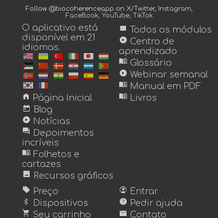
Follow @biocoherenceapp on
X/Twitter
,
Instagram
,
FaceBook
,
YouTube
,
TikTok
O aplicativo está
view_module
Todos os módulos
disponível em 21
play_circle
Centro de
idiomas.
aprendizado
menu_book
Glossário
play_circle
Webinar semanal
menu_book
Manual em PDF
home
menu_book
Página Inicial
Livros
today
Blog
play_circle
Notícias
forum
Depoimentos
incríveis
menu_book
Folhetos e
cartazes
image
Recursos gráficos
sell
account_circle
Preço
Entrar
bluetooth
help
Dispositivos
Pedir ajuda
shopping_cart
mail
Seu carrinho
Contato