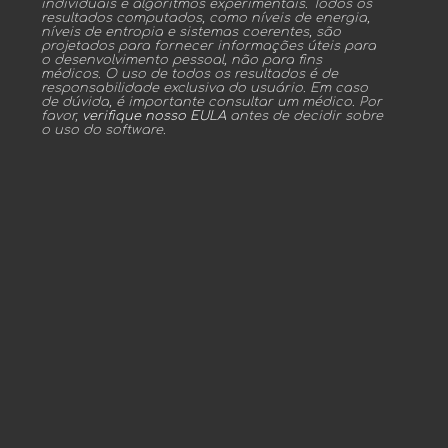
individuais e algoritmos experimentais. Todos os
resultados computados, como níveis de energia,
níveis de entropia e sistemas coerentes, são
projetados para fornecer informações úteis para
o desenvolvimento pessoal, não para fins
médicos. O uso de todos os resultados é de
responsabilidade exclusiva do usuário. Em caso
de dúvida, é importante consultar um médico. Por
favor,
verifique nosso EULA
antes de decidir sobre
o uso do software.