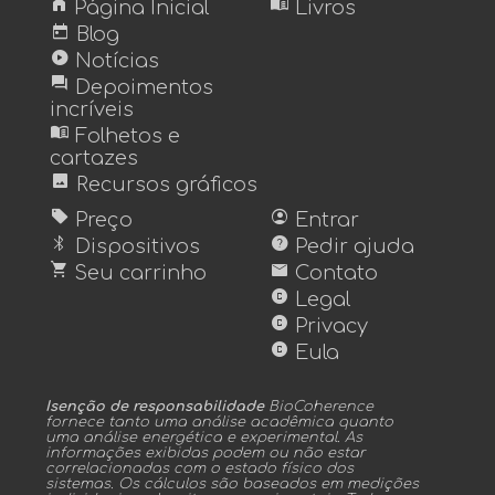
home
menu_book
Página Inicial
Livros
today
Blog
play_circle
Notícias
forum
Depoimentos
incríveis
menu_book
Folhetos e
cartazes
image
Recursos gráficos
sell
account_circle
Preço
Entrar
bluetooth
help
Dispositivos
Pedir ajuda
shopping_cart
mail
Seu carrinho
Contato
copyright
Legal
copyright
Privacy
copyright
Eula
Isenção de responsabilidade
BioCoherence
fornece tanto uma análise acadêmica quanto
uma análise energética e experimental. As
informações exibidas podem ou não estar
correlacionadas com o estado físico dos
sistemas. Os cálculos são baseados em medições