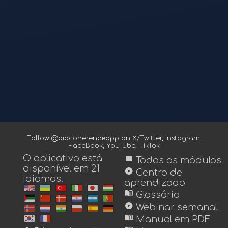
Follow @biocoherenceapp on
X/Twitter
,
Instagram
,
FaceBook
,
YouTube
,
TikTok
O aplicativo está
view_module
Todos os módulos
disponível em 21
play_circle
Centro de
idiomas.
aprendizado
menu_book
Glossário
play_circle
Webinar semanal
menu_book
Manual em PDF