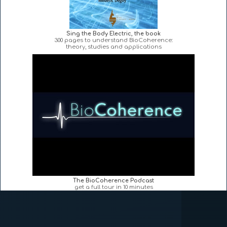
Sing the Body Electric, the book
300 pages to understand BioCoherence:
theory, studies and applications
The BioCoherence Podcast
get a full tour in 10 minutes