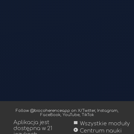
Follow @biocoherenceapp on
X/Twitter
,
Instagram
,
FaceBook
,
YouTube
,
TikTok
Aplikacja jest
view_module
Wszystkie moduły
dostępna w 21
play_circle
Centrum nauki