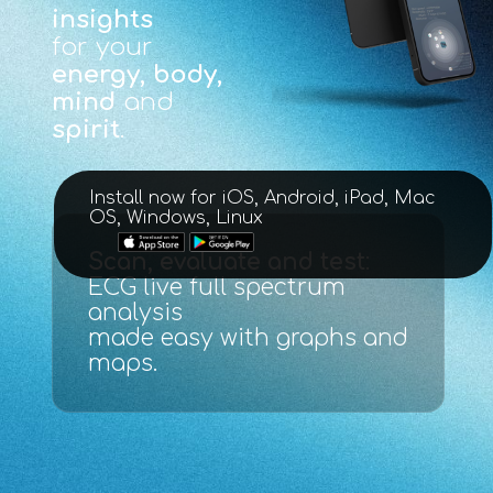
insights
for your
energy, body,
mind
and
spirit
.
Install now for iOS, Android, iPad, Mac
OS, Windows, Linux
Scan, evaluate and test
:
ECG live full spectrum
analysis
made easy with graphs and
maps.