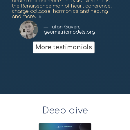
health biocoherence analysis. Médéric is
the Renaissance man of heart coherence,
charge collapse, harmonics and healing
and more.
Tufan Guven
,
geometricmodels.org
Dan Winter
More testimonials
fractalfield.com
Deep dive