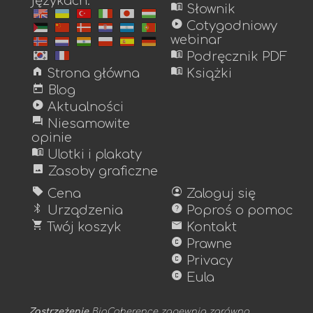
językach.
menu_book
Słownik
play_circle
Cotygodniowy
webinar
menu_book
Podręcznik PDF
home
menu_book
Strona główna
Książki
today
Blog
play_circle
Aktualności
forum
Niesamowite
opinie
menu_book
Ulotki i plakaty
image
Zasoby graficzne
sell
account_circle
Cena
Zaloguj się
bluetooth
help
Urządzenia
Poproś o pomoc
shopping_cart
mail
Twój koszyk
Kontakt
copyright
Prawne
copyright
Privacy
copyright
Eula
Zastrzeżenie
BioCoherence zapewnia zarówno