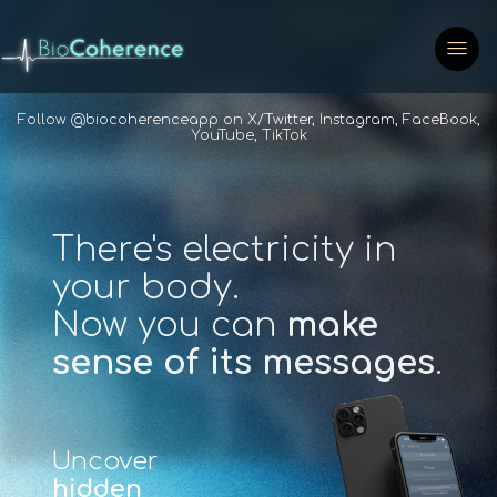
Follow @biocoherenceapp on
X/Twitter
,
Instagram
,
FaceBook
,
YouTube
,
TikTok
There's electricity in
your body.
Now you can
make
sense of its messages
.
Uncover
hidden