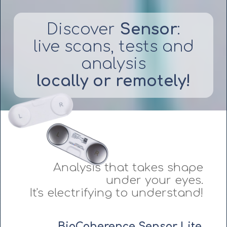
Discover
Sensor
:
live scans, tests and
analysis
locally or remotely!
Analysis that takes shape
under your eyes.
It's electrifying to understand!
BioCoherence Sensor Lite
,