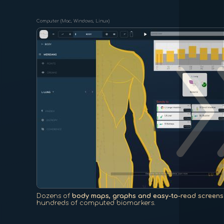
double_
Computer (Mac, Windows, Linux)
Dozens of
body maps, graphs and easy-to-read screens
hundreds of computed biomarkers.