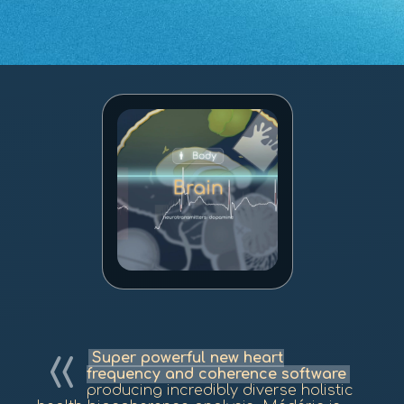
Super powerful new heart
frequency and coherence software
producing incredibly diverse holistic