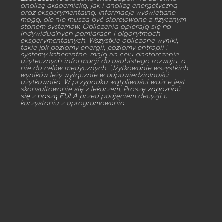
analizę akademicką, jak i analizę energetyczną
oraz eksperymentalną. Informacje wyświetlane
mogą, ale nie muszą być skorelowane z fizycznym
stanem systemów. Obliczenia opierają się na
indywidualnych pomiarach i algorytmach
eksperymentalnych. Wszystkie obliczone wyniki,
takie jak poziomy energii, poziomy entropii i
systemy koherentne, mają na celu dostarczenie
użytecznych informacji do osobistego rozwoju, a
nie do celów medycznych. Użytkowanie wszystkich
wyników leży wyłącznie w odpowiedzialności
użytkownika. W przypadku wątpliwości ważne jest
skonsultowanie się z lekarzem. Proszę
zapoznać
się z naszą EULA
przed podjęciem decyzji o
korzystaniu z oprogramowania.