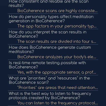
How consistent and reliable are the scan
results?
BioCoherence scans are highly consistent because data is entirely computed from actual recordings rather than randomized algorithms. This allows repeatability and reliability suitable for professional and medical use.
How do personality types affect meditation
generation in BioCoherence?
The app factors in your personality type, similar to MBTI, to adapt meditation wording and tone. For example, creatives get guided imagery, while pragmatists receive grounded, body-focused scripts for improved engagement.
How do you interpret the scan results in
BioCoherence?
The scan results are divided into four sections: Balance (for daily meditation), Understand (detailed biomarker analysis), Test (manual/pro protocols), and Lists. You can track progress over time and go deeper into what biomarkers are indicating.
How does BioCoherence generate custom
meditations?
BioCoherence analyzes your body's electrical signals through a recording, computes over 1400 biomarkers, identifies imbalances, and generates a customized meditation with targeted spoken texts and sound frequencies designed to correct those specific imba...
Is real-time remote testing possible with
BioCoherence?
Yes, with the appropriate sensor, a professional can send a frequency test to a client anywhere. The client's app picks it up, measures the reaction locally, and sends back real-time data to build a personalized protocol.
What are "priorities" and "resources" in the
BioCoherence scan?
"Priorities" are areas that need attention and healing, automatically generated from the scan, but can be customized. "Resources" are the user's current strengths that can help support healing in weaker areas. Both influence how frequencies and meditatio...
What is the best way to listen to frequency
protocols created by BioCoherence?
You can listen to the frequency protocols through headphones via the app or export them as audio files to MP3 players. Playing them from a device in your pocket can emit a consistent electromagnetic field for ongoing therapy throughout the day.