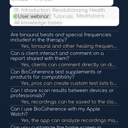
01. Introduction: Revolutionizing Health
Insights and Personalized Meditations
User webinar
Tutorials
All knowledge bases
Are binaural beats and special frequencies
included in the therapy?
Yes, binaural and other healing frequencies like Schumann resonance and planetary tones are included. You can listen, test for compatibility, and include them in your session.
Can a client interact and comment on a
report shared with them?
Yes, clients can comment directly on different sections of the report and start a thread with the therapist, creating a two-way communication system within the app.
Can BioCoherence test supplements or
products for compatibility?
Yes, pros can create custom test lists by uploading images and descriptions of products, defining what they are believed to affect, and then test them against the client's current scan data to see if the body reacts positively.
Can I share scan results between devices or
professionals?
Yes, recordings can be saved to the cloud and accessed across devices. Clients and professionals can share results through shared logins or securely via the app and even conduct real-time remote sessions.
Can I use BioCoherence with my Apple
Watch?
Yes, the app can analyze recordings made with an Apple Watch, allowing millions of users to access real-time health scans without needing the proprietary sensor.
Can you customize the home screen in