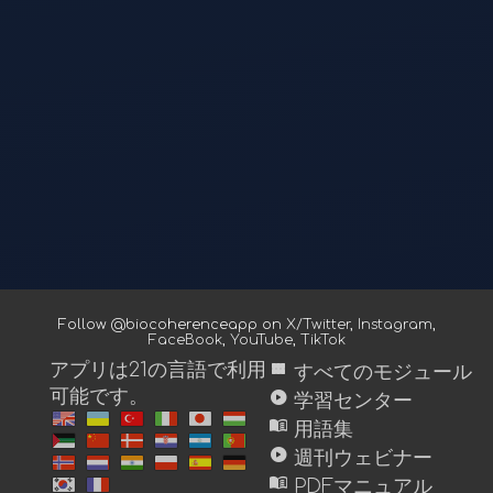
Follow @biocoherenceapp on
X/Twitter
,
Instagram
,
FaceBook
,
YouTube
,
TikTok
view_module
アプリは21の言語で利用
すべてのモジュール
可能です。
play_circle
学習センター
menu_book
用語集
play_circle
週刊ウェビナー
menu_book
PDFマニュアル