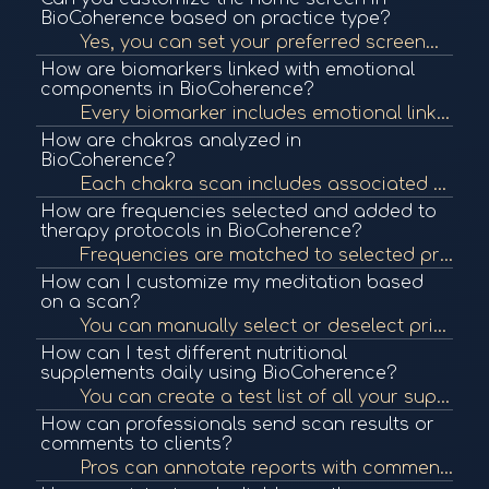
BioCoherence based on practice type?
Yes, you can set your preferred screen—like chakras, personality, or vertebrae—as the default view for quicker navigation in line with your therapeutic focus.
How are biomarkers linked with emotional
components in BioCoherence?
Every biomarker includes emotional links in the report. These emotional connections are used in the generated meditations and can provide deeper insights into the root causes of imbalances.
How are chakras analyzed in
BioCoherence?
Each chakra scan includes associated TCM points, glands, systems, and emotional links. Frequencies and therapy protocols are aligned with these connections, offering deep, multifactorial healing insights. Users can even set chakras as their home screen f...
How are frequencies selected and added to
therapy protocols in BioCoherence?
Frequencies are matched to selected priorities and can include specific therapeutic protocols. These are played during meditations or exported as a separate track. Each frequency helps address the biomarker or emotional element it corresponds to.
How can I customize my meditation based
on a scan?
You can manually select or deselect priorities and frequencies to include specific organs, chakras, or emotional states. These choices modify both the generated meditation and frequency programs to tailor the healing experience.
How can I test different nutritional
supplements daily using BioCoherence?
You can create a test list of all your supplements, run a daily scan, and the system will indicate which ones are needed based on current biomarker data, saving time and avoiding unnecessary intake.
How can professionals send scan results or
comments to clients?
Pros can annotate reports with comments for each section, hide irrelevant parts, and send a full PDF report or engage in a built-in chat for client feedback—all stored securely on BioCoherence's private cloud.