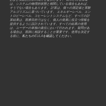
は、システムの物理的状態と相関している場合もあれば、
そうでない場合もあります。 計算は、個々の測定値と実験
アルゴリズムに基づいています。 エネルギーレベル、エン
トロピーレベル、コヒーレントシステムなど、すべての計
算結果は、医療目的ではなく、個人の発展に役立つ情報を
提供するように設計されています。すべての結果の使用
は、ユーザーの単独の責任において行われます。疑問があ
る場合は、医師に相談することが重要です。使用を決定す
る前に、
私たちのEULAを確認してください
。