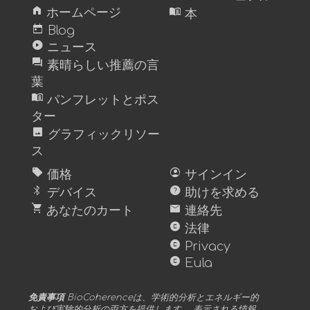
home
menu_book
ホームページ
本
today
Blog
play_circle
ニュース
forum
素晴らしい推薦の言
葉
menu_book
パンフレットとポス
ター
image
グラフィックリソー
ス
sell
account_circle
価格
サインイン
bluetooth
help
デバイス
助けを求める
shopping_cart
mail
あなたのカート
連絡先
copyright
法律
copyright
Privacy
copyright
Eula
免責事項
BioCoherenceは、学術的分析とエネルギー的
および実験的分析の両方を提供します。 表示される情報