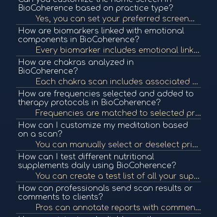
BioCoherence based on practice type?
Yes, you can set your preferred screen—like chakras, personality, or vertebrae—as the default view for quicker navigation in line with your therapeutic focus.
How are biomarkers linked with emotional
components in BioCoherence?
Every biomarker includes emotional links in the report. These emotional connections are used in the generated meditations and can provide deeper insights into the root causes of imbalances.
How are chakras analyzed in
BioCoherence?
Each chakra scan includes associated TCM points, glands, systems, and emotional links. Frequencies and therapy protocols are aligned with these connections, offering deep, multifactorial healing insights. Users can even set chakras as their home screen f...
How are frequencies selected and added to
therapy protocols in BioCoherence?
Frequencies are matched to selected priorities and can include specific therapeutic protocols. These are played during meditations or exported as a separate track. Each frequency helps address the biomarker or emotional element it corresponds to.
How can I customize my meditation based
on a scan?
You can manually select or deselect priorities and frequencies to include specific organs, chakras, or emotional states. These choices modify both the generated meditation and frequency programs to tailor the healing experience.
How can I test different nutritional
supplements daily using BioCoherence?
You can create a test list of all your supplements, run a daily scan, and the system will indicate which ones are needed based on current biomarker data, saving time and avoiding unnecessary intake.
How can professionals send scan results or
comments to clients?
Pros can annotate reports with comments for each section, hide irrelevant parts, and send a full PDF report or engage in a built-in chat for client feedback—all stored securely on BioCoherence's private cloud.