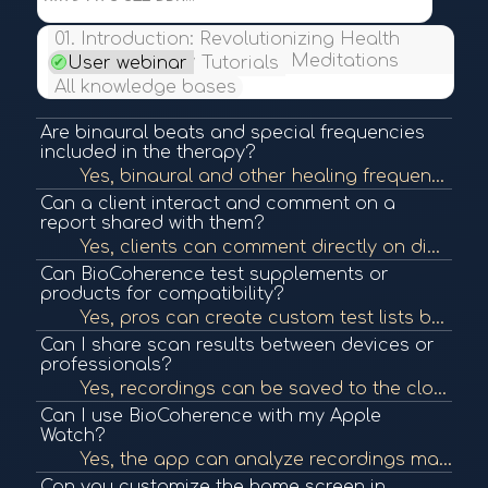
01. Introduction: Revolutionizing Health
Insights and Personalized Meditations
User webinar
Tutorials
All knowledge bases
Are binaural beats and special frequencies
included in the therapy?
Yes, binaural and other healing frequencies like Schumann resonance and planetary tones are included. You can listen, test for compatibility, and include them in your session.
Can a client interact and comment on a
report shared with them?
Yes, clients can comment directly on different sections of the report and start a thread with the therapist, creating a two-way communication system within the app.
Can BioCoherence test supplements or
products for compatibility?
Yes, pros can create custom test lists by uploading images and descriptions of products, defining what they are believed to affect, and then test them against the client's current scan data to see if the body reacts positively.
Can I share scan results between devices or
professionals?
Yes, recordings can be saved to the cloud and accessed across devices. Clients and professionals can share results through shared logins or securely via the app and even conduct real-time remote sessions.
Can I use BioCoherence with my Apple
Watch?
Yes, the app can analyze recordings made with an Apple Watch, allowing millions of users to access real-time health scans without needing the proprietary sensor.
Can you customize the home screen in