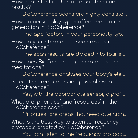
How consistent and reliable are the scan
results?
BioCoherence scans are highly consistent because data is entirely computed from actual recordings rather than randomized algorithms. This allows repeatability and reliability suitable for professional and medical use.
How do personality types affect meditation
generation in BioCoherence?
The app factors in your personality type, similar to MBTI, to adapt meditation wording and tone. For example, creatives get guided imagery, while pragmatists receive grounded, body-focused scripts for improved engagement.
How do you interpret the scan results in
BioCoherence?
The scan results are divided into four sections: Balance (for daily meditation), Understand (detailed biomarker analysis), Test (manual/pro protocols), and Lists. You can track progress over time and go deeper into what biomarkers are indicating.
How does BioCoherence generate custom
meditations?
BioCoherence analyzes your body's electrical signals through a recording, computes over 1400 biomarkers, identifies imbalances, and generates a customized meditation with targeted spoken texts and sound frequencies designed to correct those specific imba...
Is real-time remote testing possible with
BioCoherence?
Yes, with the appropriate sensor, a professional can send a frequency test to a client anywhere. The client's app picks it up, measures the reaction locally, and sends back real-time data to build a personalized protocol.
What are "priorities" and "resources" in the
BioCoherence scan?
"Priorities" are areas that need attention and healing, automatically generated from the scan, but can be customized. "Resources" are the user's current strengths that can help support healing in weaker areas. Both influence how frequencies and meditatio...
What is the best way to listen to frequency
protocols created by BioCoherence?
You can listen to the frequency protocols through headphones via the app or export them as audio files to MP3 players. Playing them from a device in your pocket can emit a consistent electromagnetic field for ongoing therapy throughout the day.