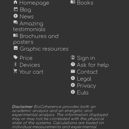
home
menu_book
Homepage
Books
today
Blog
play_circle
News
forum
Amazing
testimonials
menu_book
Brochures and
posters
image
Graphic resources
sell
account_circle
Price
Sign in
bluetooth
help
Devices
Ask for help
shopping_cart
mail
Your cart
Contact
copyright
Legal
copyright
Privacy
copyright
Eula
Disclaimer
BioCoherence provides both an
academic analysis and an energetic and
experimental analysis. The information displayed
may or may not be correlated with the physical
state of the systems. Calculations are based on
individual measurements and experimental