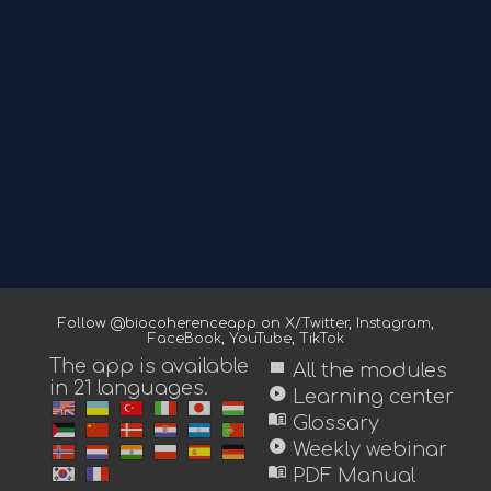
Follow @biocoherenceapp on
X/Twitter
,
Instagram
,
FaceBook
,
YouTube
,
TikTok
The app is available
view_module
All the modules
in 21 languages.
play_circle
Learning center
menu_book
Glossary
play_circle
Weekly webinar
menu_book
PDF Manual