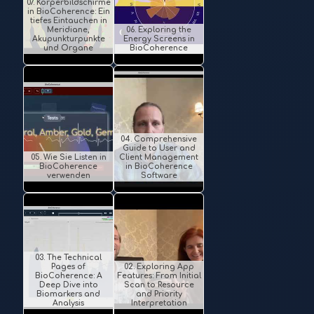
07. Körperbildschirme
in BioCoherence: Ein
tiefes Eintauchen in
Meridiane,
06. Exploring the
Akupunkturpunkte
Energy Screens in
und Organe
BioCoherence
04. Comprehensive
Guide to User and
05. Wie Sie Listen in
Client Management
BioCoherence
in BioCoherence
verwenden
Software
03. The Technical
Pages of
02. Exploring App
BioCoherence: A
Features: From Initial
Deep Dive into
Scan to Resource
Biomarkers and
and Priority
Analysis
Interpretation