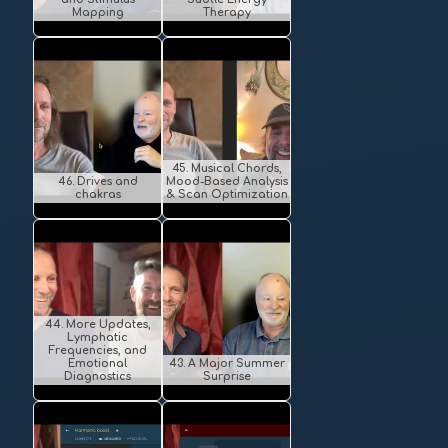
Mapping
Therapy
45. Musical Chords,
46. Drives and
Mood-Based Analysis
chakras
& Scan Optimization
44. More Updates,
Lymphatic
Frequencies, and
Emotional
43. A Major Summer
Diagnostics
Surprise