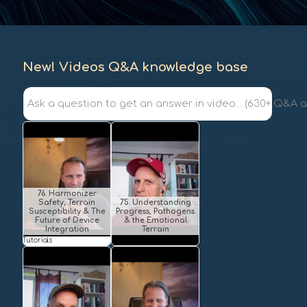
New! Videos Q&A knowledge base
Ask a question to get an answer in video... (630+ Q&A av
76. Harmonizer
Safety, Terrain
75. Understanding
Susceptibility & The
Progress, Pathogens
Future of Device
& the Emotional
Integration
Terrain
Tutorials