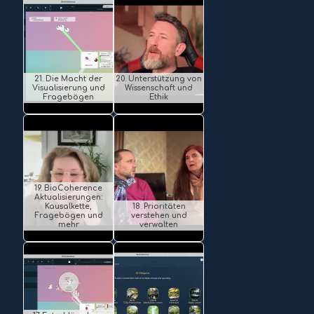
21. Die Macht der
20. Unterstützung von
Visualisierung und
Wissenschaft und
Fragebögen
Ethik
19. BioCoherence
Aktualisierungen:
Kausalkette,
18. Prioritäten
Fragebögen und
verstehen und
mehr
verwalten