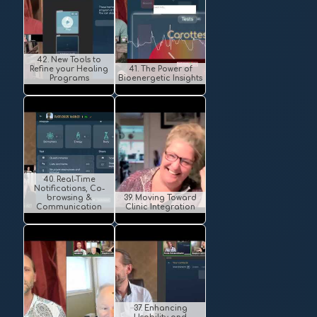
42. New Tools to
Refine your Healing
41. The Power of
Programs
Bioenergetic Insights
40. Real-Time
Notifications, Co-
browsing &
39. Moving Toward
Communication
Clinic Integration
37. Enhancing