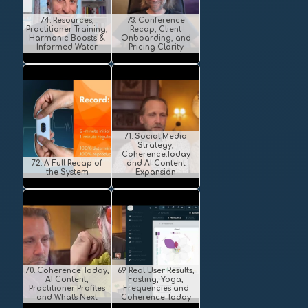
74. Resources,
73. Conference
Practitioner Training,
Recap, Client
Harmonic Boosts &
Onboarding, and
Informed Water
Pricing Clarity
71. Social Media
Strategy,
Coherence.Today
72. A Full Recap of
and AI Content
the System
Expansion
70. Coherence Today,
69. Real User Results,
AI Content,
Fasting, Yoga,
Practitioner Profiles
Frequencies and
and What's Next
Coherence Today