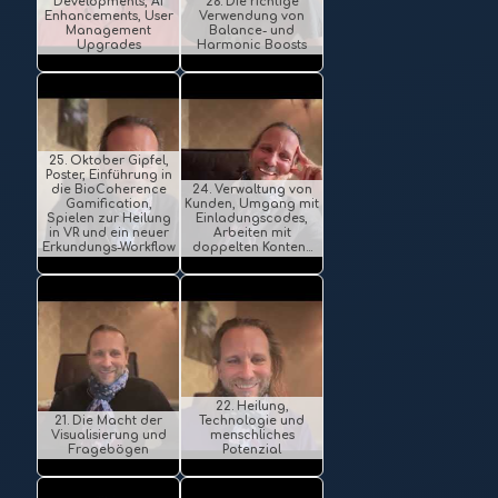
Developments, AI
26. Die richtige
Enhancements, User
Verwendung von
Management
Balance- und
Upgrades
Harmonic Boosts
25. Oktober Gipfel,
Poster, Einführung in
die BioCoherence
24. Verwaltung von
Gamification,
Kunden, Umgang mit
Spielen zur Heilung
Einladungscodes,
in VR und ein neuer
Arbeiten mit
Erkundungs-Workflow
doppelten Konten...
22. Heilung,
21. Die Macht der
Technologie und
Visualisierung und
menschliches
Fragebögen
Potenzial