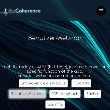
Benutzer-Webinar
Each thursday at 4PM (EU Time), join us to cover one
specific function of the app.
Previous webinars are recorded here.
Entdecken Sie die Module
Tutorials
Benutzer-Webinare
PDF-Handbuch
Bücher
Summits