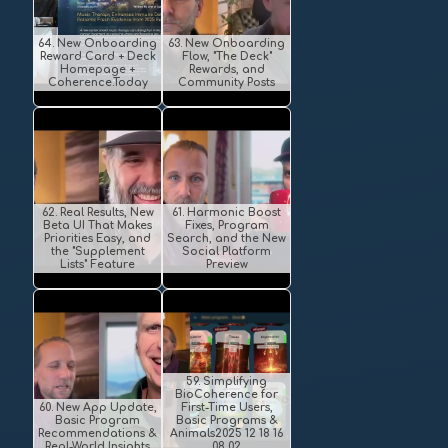
64. New Onboarding
63. New Onboarding
Reward Card + Deck
Flow, "The Deck"
Homepage +
Rewards, and
Coherence.Today
Community Posts
62. Real Results, New
61. Harmonic Boost
Beta UI That Makes
Fixes, Program
Priorities Easy, and
Search, and the New
the "Supplement
Social Platform
Lists" Feature
Preview
59. Simplifying
BioCoherence for
60. New App Update,
First-Time Users,
Basic Program
Basic Programs &
Recommendations &
Animals2025 12 18 16
Real-World Insights
08 02