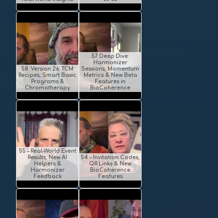
57. Deep Dive:
Harmonizer
58. Version 26: TCM
Sessions, Momentum
Recipes, Smart Basic
Metrics & New Beta
Programs &
Features in
Chromotherapy
BioCoherence
55 – Real-World Event
Results, New AI
54 – Invitation Codes,
Helpers &
QR Links & New
Harmonizer
BioCoherence
Feedback
Features