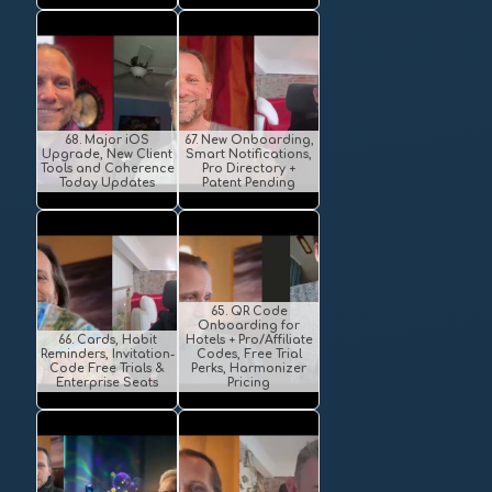
68. Major iOS
67. New Onboarding,
Upgrade, New Client
Smart Notifications,
Tools and Coherence
Pro Directory +
Today Updates
Patent Pending
65. QR Code
Onboarding for
66. Cards, Habit
Hotels + Pro/Affiliate
Reminders, Invitation-
Codes, Free Trial
Code Free Trials &
Perks, Harmonizer
Enterprise Seats
Pricing