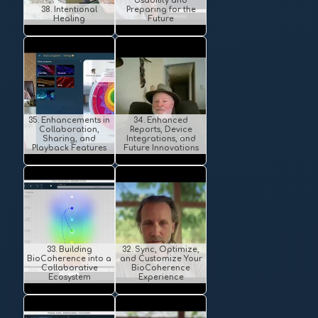
Usability and
38. Intentional
Preparing for the
Healing
Future
35. Enhancements in
34. Enhanced
Collaboration,
Reports, Device
Sharing, and
Integrations, and
Playback Features
Future Innovations
33. Building
32. Sync, Optimize,
BioCoherence into a
and Customize Your
Collaborative
BioCoherence
Ecosystem
Experience