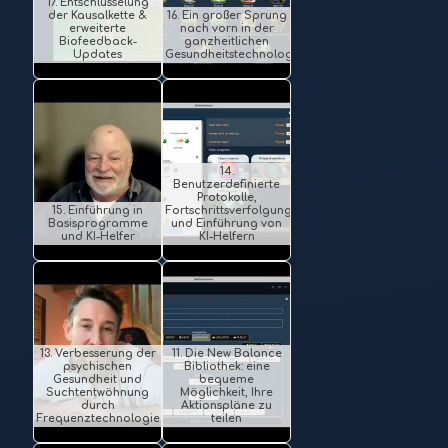
17. Entschlüsselung
der Kausalkette &
16. Ein großer Sprung
erweiterte
nach vorn in der
Biofeedback-
ganzheitlichen
Updates
Gesundheitstechnologie
14.
Benutzerdefinierte
Protokolle,
15. Einführung in
Fortschrittsverfolgung
Basisprogramme
und Einführung von
und KI-Helfer
KI-Helfern
13. Verbesserung der
11. Die New Balance
psychischen
Bibliothek: eine
Gesundheit und
bequeme
Suchtentwöhnung
Möglichkeit, Ihre
durch
Aktionspläne zu
Frequenztechnologie
teilen