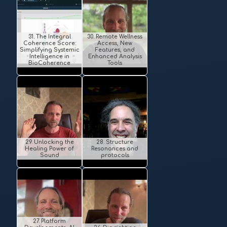
31. The Integral
30. Remote Wellness
Coherence Score:
Access, New
Simplifying Systemic
Features, and
Intelligence in
Enhanced Analysis
BioCoherence
Tools
29. Unlocking the
28. Structure
Healing Power of
Resonances and
Sound
protocols
27. Platform