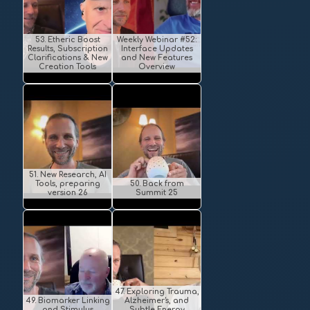
53. Etheric Boost
Weekly Webinar #52:
Results, Subscription
Interface Updates
Clarifications & New
and New Features
Creation Tools
Overview
51. New Research, AI
Tools, preparing
50. Back from
version 26
Summit 25
47. Exploring Trauma,
49. Biomarker Linking
Alzheimer's, and
and Stimulus
Subtle Energy