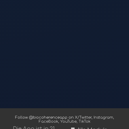
Follow @biocoherenceapp on
X/Twitter
,
Instagram
,
FaceBook
,
YouTube
,
TikTok
Die App ist in 21