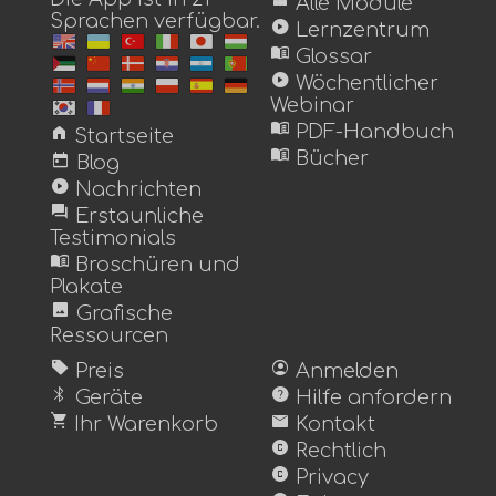
view_module
Alle Module
Sprachen verfügbar.
play_circle
Lernzentrum
menu_book
Glossar
play_circle
Wöchentlicher
Webinar
menu_book
home
PDF-Handbuch
Startseite
menu_book
today
Bücher
Blog
play_circle
Nachrichten
forum
Erstaunliche
Testimonials
menu_book
Broschüren und
Plakate
image
Grafische
Ressourcen
sell
account_circle
Preis
Anmelden
bluetooth
help
Geräte
Hilfe anfordern
shopping_cart
mail
Ihr Warenkorb
Kontakt
copyright
Rechtlich
copyright
Privacy