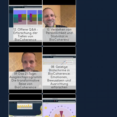
12. Offene Q&A -
10. Verstehen von
Erforschung der
Persönlichkeit und
Tiefen von
Stabilität in
BioCoherence
BioCoherenc
08. Geistige
Bildschirme in
09. Das 21-Tage-
BioCoherence:
Ausgleichsprogramm:
Emotionen,
Die transformative
Bewusstsein und
Reise von
Ausrichtung
BioCoherence
erforschen