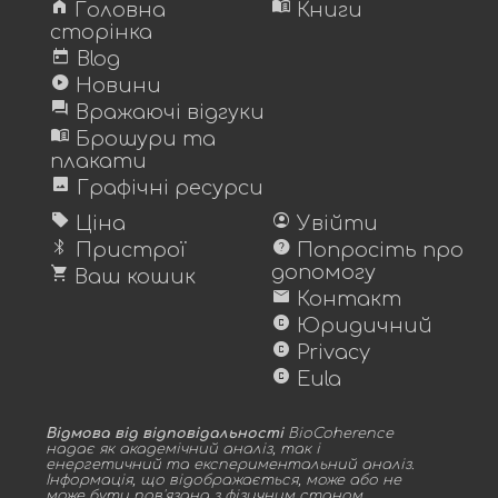
home
menu_book
Головна
Книги
сторінка
today
Blog
play_circle
Новини
forum
Вражаючі відгуки
menu_book
Брошури та
плакати
image
Графічні ресурси
sell
account_circle
Ціна
Увійти
bluetooth
help
Пристрої
Попросіть про
shopping_cart
допомогу
Ваш кошик
mail
Контакт
copyright
Юридичний
copyright
Privacy
copyright
Eula
Відмова від відповідальності
BioCoherence
надає як академічний аналіз, так і
енергетичний та експериментальний аналіз.
Інформація, що відображається, може або не
може бути пов'язана з фізичним станом