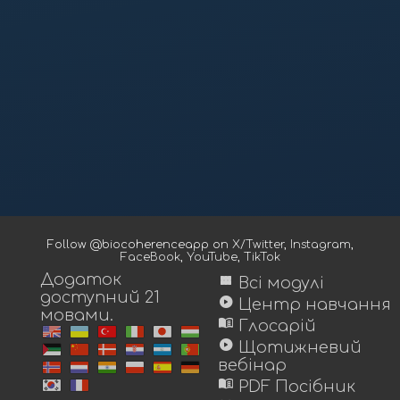
Follow @biocoherenceapp on
X/Twitter
,
Instagram
,
FaceBook
,
YouTube
,
TikTok
Додаток
view_module
Всі модулі
доступний 21
play_circle
Центр навчання
мовами.
menu_book
Глосарій
play_circle
Щотижневий
вебінар
menu_book
PDF Посібник