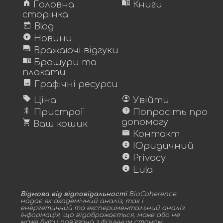
home
menu_book
Головна
Книги
сторінка
today
Blog
play_circle
Новини
forum
Вражаючі відгуки
menu_book
Брошури та
плакати
image
Графічні ресурси
sell
account_circle
Ціна
Увійти
bluetooth
help
Пристрої
Попросіть про
shopping_cart
допомогу
Ваш кошик
mail
Контакт
copyright
Юридичний
copyright
Privacy
copyright
Eula
Відмова від відповідальності
BioCoherence
надає як академічний аналіз, так і
енергетичний та експериментальний аналіз.
Інформація, що відображається, може або не
може бути пов'язана з фізичним станом