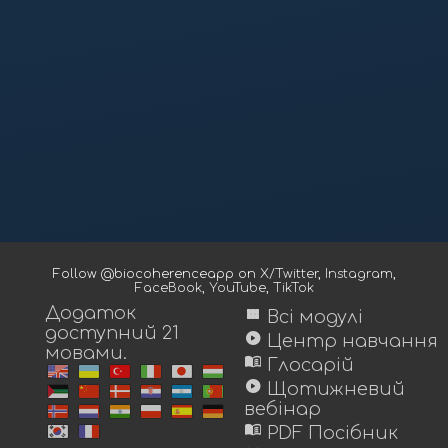
Follow @biocoherenceapp on
X/Twitter
,
Instagram
,
FaceBook
,
YouTube
,
TikTok
Додаток
view_module
Всі модулі
доступний 21
play_circle
Центр навчання
мовами.
menu_book
Глосарій
play_circle
Щотижневий
вебінар
menu_book
PDF Посібник