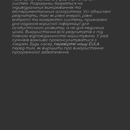
систем. Розрахунки базуються на
індивідуальних вимірюваннях та
експериментальних алгоритмах. Усі обчислені
результати, такі як рівні енергії, рівні
ентропії та когерентні системи, призначені
для надання корисної інформації для
особистісного розвитку, а не для медичних
цілей. Використання всіх результатів є під
повною відповідальністю користувача. У разі
сумнівів важливо проконсультуватися з
лікарем. Будь ласка,
перевірте нашу EULA
перед тим, як вирішити про використання
програмного забезпечення.