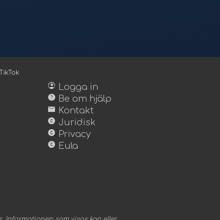
TikTok
account_circle
Logga in
help
Be om hjälp
mail
Kontakt
copyright
Juridisk
copyright
Privacy
copyright
Eula
. Informationen som visas kan eller