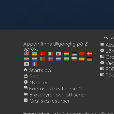
Foll
Appen finns tillgänglig på 21
view_module
All
språk.
play_circle
Lär
menu_book
Ord
play_circle
Vec
menu_book
home
PDF
Startsida
menu_book
today
Böc
Blog
play_circle
Nyheter
forum
Fantastiska vittnesmål
menu_book
Broschyrer och affischer
image
Grafiska resurser
Ansvarsfriskrivning
BioCoherence tillhandahåller båd