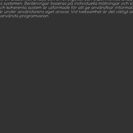
hos systemen. Beräkningar baseras på individuella mätningar och ex
ch koherenta system är utformade för att ge användbar information
 under användarens eget ansvar. Vid tveksamhet är det viktigt att
t använda programvaran.