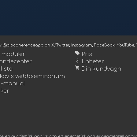
ow @biocoherenceapp on
X/Twitter
,
Instagram
,
FaceBook
,
YouTube
,
sell
a moduler
Pris
bluetooth
andecenter
Enheter
shopping_cart
lista
Din kundvagn
kovis webbseminarium
-manual
ker
e en akademisk analys och en energetisk och experimentell analys