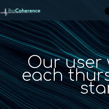
d
Our user 
each thurs
sta