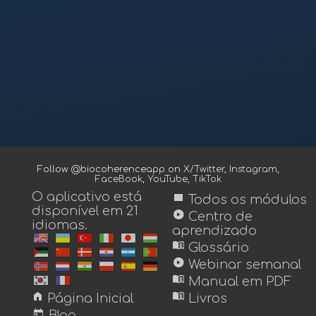
Follow @biocoherenceapp on
X/Twitter
,
Instagram
,
FaceBook
,
YouTube
,
TikTok
O aplicativo está
view_module
Todos os módulos
disponível em 21
play_circle
Centro de
idiomas.
aprendizado
menu_book
Glossário
play_circle
Webinar semanal
menu_book
Manual em PDF
home
menu_book
Página Inicial
Livros
today
Blog