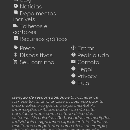
play_circle
Notícias
forum
Depoimentos
incríveis
menu_book
Folhetos e
cartazes
image
Recursos gráficos
sell
account_circle
Preço
Entrar
bluetooth
help
Dispositivos
Pedir ajuda
shopping_cart
mail
Seu carrinho
Contato
copyright
Legal
copyright
Privacy
copyright
Eula
Isenção de responsabilidade
BioCoherence
fornece tanto uma análise acadêmica quanto
uma análise energética e experimental. As
informações exibidas podem ou não estar
correlacionadas com o estado físico dos
sistemas. Os cálculos são baseados em medições
individuais e algoritmos experimentais. Todos os
resultados computados, como níveis de energia,
níveis de entropia e sistemas coerentes, são