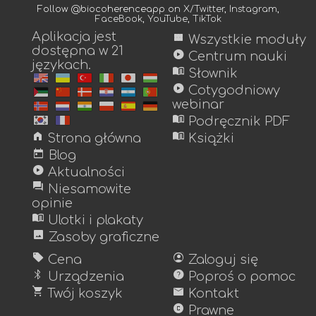
Follow @biocoherenceapp on
X/Twitter
,
Instagram
,
FaceBook
,
YouTube
,
TikTok
Aplikacja jest
view_module
Wszystkie moduły
dostępna w 21
play_circle
Centrum nauki
językach.
menu_book
Słownik
play_circle
Cotygodniowy
webinar
menu_book
Podręcznik PDF
home
menu_book
Strona główna
Książki
today
Blog
play_circle
Aktualności
forum
Niesamowite
opinie
menu_book
Ulotki i plakaty
image
Zasoby graficzne
sell
account_circle
Cena
Zaloguj się
bluetooth
help
Urządzenia
Poproś o pomoc
shopping_cart
mail
Twój koszyk
Kontakt
copyright
Prawne