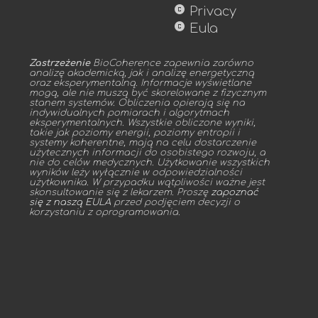
copyright
Privacy
copyright
Eula
Zastrzeżenie
BioCoherence zapewnia zarówno
analizę akademicką, jak i analizę energetyczną
oraz eksperymentalną. Informacje wyświetlane
mogą, ale nie muszą być skorelowane z fizycznym
stanem systemów. Obliczenia opierają się na
indywidualnych pomiarach i algorytmach
eksperymentalnych. Wszystkie obliczone wyniki,
takie jak poziomy energii, poziomy entropii i
systemy koherentne, mają na celu dostarczenie
użytecznych informacji do osobistego rozwoju, a
nie do celów medycznych. Użytkowanie wszystkich
wyników leży wyłącznie w odpowiedzialności
użytkownika. W przypadku wątpliwości ważne jest
skonsultowanie się z lekarzem. Proszę
zapoznać
się z naszą EULA
przed podjęciem decyzji o
korzystaniu z oprogramowania.