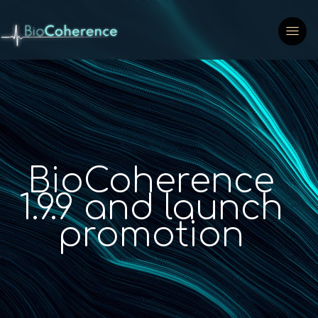
BioCoherence
1.9.9 and launch
promotion