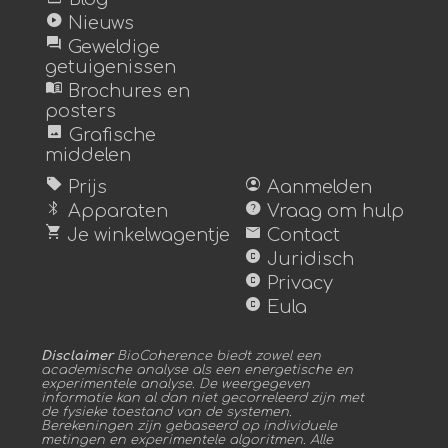
play_circle
Nieuws
forum
Geweldige
getuigenissen
menu_book
Brochures en
posters
image
Grafische
middelen
sell
account_circle
Prijs
Aanmelden
bluetooth
help
Apparaten
Vraag om hulp
shopping_cart
mail
Je winkelwagentje
Contact
copyright
Juridisch
copyright
Privacy
copyright
Eula
Disclaimer
BioCoherence biedt zowel een
academische analyse als een energetische en
experimentele analyse. De weergegeven
informatie kan al dan niet gecorreleerd zijn met
de fysieke toestand van de systemen.
Berekeningen zijn gebaseerd op individuele
metingen en experimentele algoritmen. Alle