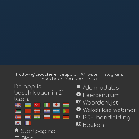
Follow @biocoherenceapp on
X/Twitter
,
Instagram
,
FaceBook
,
YouTube
,
TikTok
De app is
view_module
Alle modules
beschikbaar in 21
play_circle
Leercentrum
talen.
menu_book
Woordenlijst
play_circle
Wekelijkse webinar
menu_book
PDF-handleiding
menu_book
Boeken
home
Startpagina
today
Blog