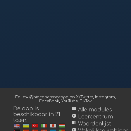
Follow @biocoherenceapp on
X/Twitter
,
Instagram
,
FaceBook
,
YouTube
,
TikTok
De app is
view_module
Alle modules
beschikbaar in 21
play_circle
Leercentrum
talen.
menu_book
Woordenlijst
play_circle
Wekelijkse webinar