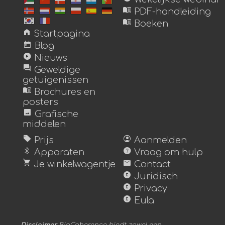
menu_book
PDF-handleiding
menu_book
Boeken
home
Startpagina
today
Blog
play_circle
Nieuws
forum
Geweldige
getuigenissen
menu_book
Brochures en
posters
image
Grafische
middelen
sell
account_circle
Prijs
Aanmelden
bluetooth
help
Apparaten
Vraag om hulp
shopping_cart
mail
Je winkelwagentje
Contact
copyright
Juridisch
copyright
Privacy
copyright
Eula
Disclaimer
BioCoherence biedt zowel een