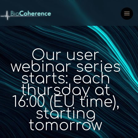
Our user
webinar series
starts: each
thursday at
16:00 (EU time),
starting
tomorrow