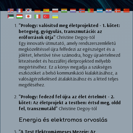
"Prology: valósítsd meg életprojekted - 1. kötet:
betegség, gyógyulás, transzmutáció: az
erőforrások útja"
Christine Degoy-tól
Egy innovatív útmutató, amely rendszerszemléletű
megközelítéssel újra felfedezi az egészséget és a
jólétet, lehetővé téve számodra, hogy újraértelmezd
létezésedet és hozzáférj életprojekted mélyebb
megértéséhez. Ez a könyv megadja a szükséges
eszközöket a belső kommunikáció kialakításához, a
valóságérzékelésed átalakításához és a léted teljes
megéléséhez.
"Prology: fedezd fel újra az élet értelmét - 2.
kötet: Az életprojekt a testben: értsd meg, oldd
fel, transzmutáld"
Christine Degoy-tól
Energia és elektromos orvoslás
"A Test Elektromágneses Mezeje: Az