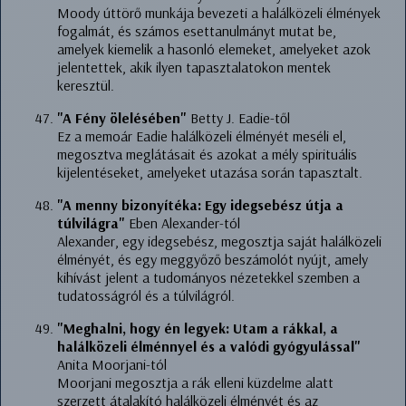
Moody úttörő munkája bevezeti a halálközeli élmények
fogalmát, és számos esettanulmányt mutat be,
amelyek kiemelik a hasonló elemeket, amelyeket azok
jelentettek, akik ilyen tapasztalatokon mentek
keresztül.
"A Fény ölelésében"
Betty J. Eadie-től
Ez a memoár Eadie halálközeli élményét meséli el,
megosztva meglátásait és azokat a mély spirituális
kijelentéseket, amelyeket utazása során tapasztalt.
"A menny bizonyítéka: Egy idegsebész útja a
túlvilágra"
Eben Alexander-tól
Alexander, egy idegsebész, megosztja saját halálközeli
élményét, és egy meggyőző beszámolót nyújt, amely
kihívást jelent a tudományos nézetekkel szemben a
tudatosságról és a túlvilágról.
"Meghalni, hogy én legyek: Utam a rákkal, a
halálközeli élménnyel és a valódi gyógyulással"
Anita Moorjani-tól
Moorjani megosztja a rák elleni küzdelme alatt
szerzett átalakító halálközeli élményét és az