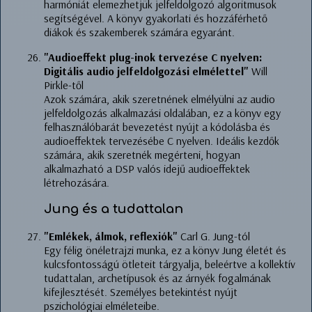
harmóniát elemezhetjük jelfeldolgozó algoritmusok
segítségével. A könyv gyakorlati és hozzáférhető
diákok és szakemberek számára egyaránt.
"Audioeffekt plug-inok tervezése C nyelven:
Digitális audio jelfeldolgozási elmélettel"
Will
Pirkle-től
Azok számára, akik szeretnének elmélyülni az audio
jelfeldolgozás alkalmazási oldalában, ez a könyv egy
felhasználóbarát bevezetést nyújt a kódolásba és
audioeffektek tervezésébe C nyelven. Ideális kezdők
számára, akik szeretnék megérteni, hogyan
alkalmazható a DSP valós idejű audioeffektek
létrehozására.
Jung és a tudattalan
"Emlékek, álmok, reflexiók"
Carl G. Jung-tól
Egy félig önéletrajzi munka, ez a könyv Jung életét és
kulcsfontosságú ötleteit tárgyalja, beleértve a kollektív
tudattalan, archetípusok és az árnyék fogalmának
kifejlesztését. Személyes betekintést nyújt
pszichológiai elméleteibe.