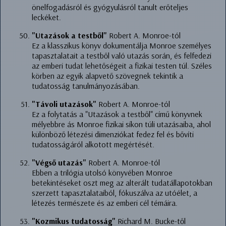
önelfogadásról és gyógyulásról tanult erőteljes
leckéket.
"Utazások a testből"
Robert A. Monroe-tól
Ez a klasszikus könyv dokumentálja Monroe személyes
tapasztalatait a testből való utazás során, és felfedezi
az emberi tudat lehetőségeit a fizikai testen túl. Széles
körben az egyik alapvető szövegnek tekintik a
tudatosság tanulmányozásában.
"Távoli utazások"
Robert A. Monroe-tól
Ez a folytatás a "Utazások a testből" című könyvnek
mélyebbre ás Monroe fizikai síkon túli utazásaiba, ahol
különböző létezési dimenziókat fedez fel és bővíti
tudatosságáról alkotott megértését.
"Végső utazás"
Robert A. Monroe-tól
Ebben a trilógia utolsó könyvében Monroe
betekintéseket oszt meg az alterált tudatállapotokban
szerzett tapasztalataiból, fókuszálva az utóélet, a
létezés természete és az emberi cél témáira.
"Kozmikus tudatosság"
Richard M. Bucke-től