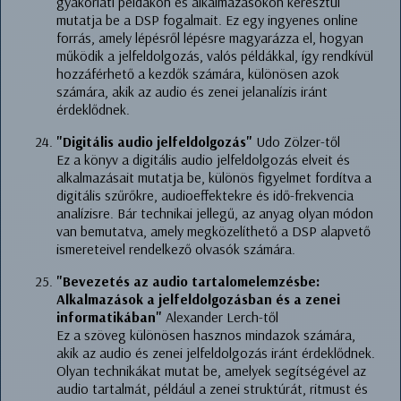
gyakorlati példákon és alkalmazásokon keresztül
mutatja be a DSP fogalmait. Ez egy ingyenes online
forrás, amely lépésről lépésre magyarázza el, hogyan
működik a jelfeldolgozás, valós példákkal, így rendkívül
hozzáférhető a kezdők számára, különösen azok
számára, akik az audio és zenei jelanalízis iránt
érdeklődnek.
"Digitális audio jelfeldolgozás"
Udo Zölzer-től
Ez a könyv a digitális audio jelfeldolgozás elveit és
alkalmazásait mutatja be, különös figyelmet fordítva a
digitális szűrőkre, audioeffektekre és idő-frekvencia
analízisre. Bár technikai jellegű, az anyag olyan módon
van bemutatva, amely megközelíthető a DSP alapvető
ismereteivel rendelkező olvasók számára.
"Bevezetés az audio tartalomelemzésbe:
Alkalmazások a jelfeldolgozásban és a zenei
informatikában"
Alexander Lerch-től
Ez a szöveg különösen hasznos mindazok számára,
akik az audio és zenei jelfeldolgozás iránt érdeklődnek.
Olyan technikákat mutat be, amelyek segítségével az
audio tartalmát, például a zenei struktúrát, ritmust és