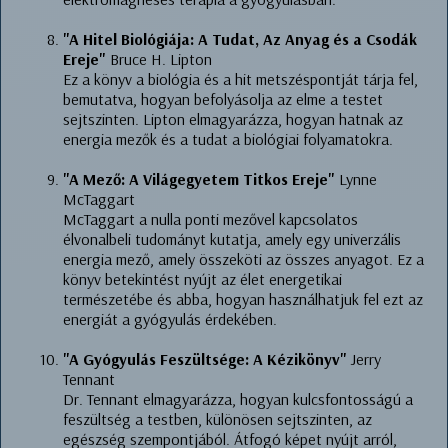
"A Hitel Biológiája: A Tudat, Az Anyag és a Csodák
Ereje"
Bruce H. Lipton
Ez a könyv a biológia és a hit metszéspontját tárja fel,
bemutatva, hogyan befolyásolja az elme a testet
sejtszinten. Lipton elmagyarázza, hogyan hatnak az
energia mezők és a tudat a biológiai folyamatokra.
"A Mező: A Világegyetem Titkos Ereje"
Lynne
McTaggart
McTaggart a nulla ponti mezővel kapcsolatos
élvonalbeli tudományt kutatja, amely egy univerzális
energia mező, amely összeköti az összes anyagot. Ez a
könyv betekintést nyújt az élet energetikai
természetébe és abba, hogyan használhatjuk fel ezt az
energiát a gyógyulás érdekében.
"A Gyógyulás Feszültsége: A Kézikönyv"
Jerry
Tennant
Dr. Tennant elmagyarázza, hogyan kulcsfontosságú a
feszültség a testben, különösen sejtszinten, az
egészség szempontjából. Átfogó képet nyújt arról,