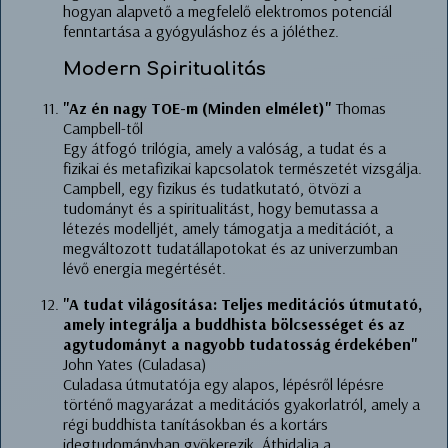
hogyan alapvető a megfelelő elektromos potenciál
fenntartása a gyógyuláshoz és a jóléthez.
Modern Spiritualitás
"Az én nagy TOE-m (Minden elmélet)"
Thomas
Campbell-től
Egy átfogó trilógia, amely a valóság, a tudat és a
fizikai és metafizikai kapcsolatok természetét vizsgálja.
Campbell, egy fizikus és tudatkutató, ötvözi a
tudományt és a spiritualitást, hogy bemutassa a
létezés modelljét, amely támogatja a meditációt, a
megváltozott tudatállapotokat és az univerzumban
lévő energia megértését.
"A tudat világosítása: Teljes meditációs útmutató,
amely integrálja a buddhista bölcsességet és az
agytudományt a nagyobb tudatosság érdekében"
John Yates (Culadasa)
Culadasa útmutatója egy alapos, lépésről lépésre
történő magyarázat a meditációs gyakorlatról, amely a
régi buddhista tanításokban és a kortárs
idegtudományban gyökerezik. Áthidalja a