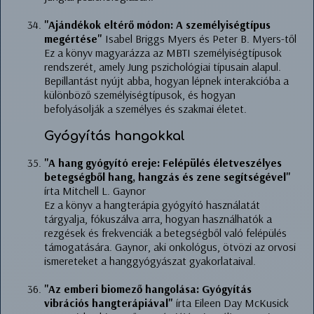
"Ajándékok eltérő módon: A személyiségtípus
megértése"
Isabel Briggs Myers és Peter B. Myers-től
Ez a könyv magyarázza az MBTI személyiségtípusok
rendszerét, amely Jung pszichológiai típusain alapul.
Bepillantást nyújt abba, hogyan lépnek interakcióba a
különböző személyiségtípusok, és hogyan
befolyásolják a személyes és szakmai életet.
Gyógyítás hangokkal
"A hang gyógyító ereje: Felépülés életveszélyes
betegségből hang, hangzás és zene segítségével"
írta Mitchell L. Gaynor
Ez a könyv a hangterápia gyógyító használatát
tárgyalja, fókuszálva arra, hogyan használhatók a
rezgések és frekvenciák a betegségből való felépülés
támogatására. Gaynor, aki onkológus, ötvözi az orvosi
ismereteket a hanggyógyászat gyakorlataival.
"Az emberi biomező hangolása: Gyógyítás
vibrációs hangterápiával"
írta Eileen Day McKusick