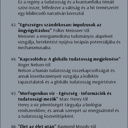
Ez a regény a tudatosság és a kvantumfizika témáit
szövi össze, felfedezve a valóság és a hit természetét
egy lebilincselő narratíván keresztül.
"Egészséges szándékosan: impulzusok az
öngyógyításhoz"
Folker Meissner-től
Meissner a energiamedicina tudományos alapelveit
vizsgálja, betekintést nyújtva terápiás potenciáljába és
mechanizmusaiba.
"Kapcsolódva: A globális tudatosság megjelenése"
Roger Nelson-tól
Nelson a humán tudatosság összekapcsoltságát és
annak következményeit vizsgálja a kollektív
tapasztalatok és a globális tudatosság megértésére.
"Morfo­genikus víz - Egészség - Információk és
tudatossági mezők"
Marc Henry-től
Henry a víz jelentőségét tárgyalja a biológiai
rendszerekben, és annak szerepét az energiaátvitel és
a tudatosság közvetítőjeként.
"Élet az élet után"
Raymond Moody-tól