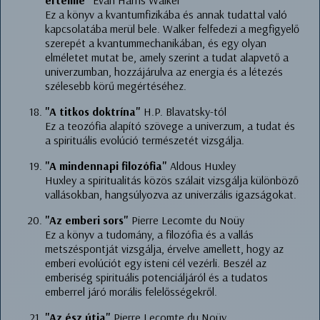
értelme"
Evan Harris Walker
Ez a könyv a kvantumfizikába és annak tudattal való
kapcsolatába merül bele. Walker felfedezi a megfigyelő
szerepét a kvantummechanikában, és egy olyan
elméletet mutat be, amely szerint a tudat alapvető a
univerzumban, hozzájárulva az energia és a létezés
szélesebb körű megértéséhez.
"A titkos doktrína"
H.P. Blavatsky-tól
Ez a teozófia alapító szövege a univerzum, a tudat és
a spirituális evolúció természetét vizsgálja.
"A mindennapi filozófia"
Aldous Huxley
Huxley a spiritualitás közös szálait vizsgálja különböző
vallásokban, hangsúlyozva az univerzális igazságokat.
"Az emberi sors"
Pierre Lecomte du Noüy
Ez a könyv a tudomány, a filozófia és a vallás
metszéspontját vizsgálja, érvelve amellett, hogy az
emberi evolúciót egy isteni cél vezérli. Beszél az
emberiség spirituális potenciáljáról és a tudatos
emberrel járó morális felelősségekről.
"Az ész útja"
Pierre Lecomte du Noüy