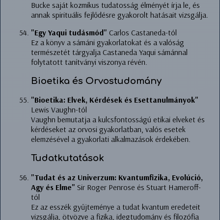
Bucke saját kozmikus tudatosság élményét írja le, és
annak spirituális fejlődésre gyakorolt hatásait vizsgálja.
"Egy Yaqui tudásmód"
Carlos Castaneda-tól
Ez a könyv a sámáni gyakorlatokat és a valóság
természetét tárgyalja Castaneda Yaqui sámánnal
folytatott tanítványi viszonya révén.
Bioetika és Orvostudomány
"Bioetika: Elvek, Kérdések és Esettanulmányok"
Lewis Vaughn-tól
Vaughn bemutatja a kulcsfontosságú etikai elveket és
kérdéseket az orvosi gyakorlatban, valós esetek
elemzésével a gyakorlati alkalmazások érdekében.
Tudatkutatások
"Tudat és az Univerzum: Kvantumfizika, Evolúció,
Agy és Elme"
Sir Roger Penrose és Stuart Hameroff-
tól
Ez az esszék gyűjteménye a tudat kvantum eredeteit
vizsgálja, ötvözve a fizika, idegtudomány és filozófia