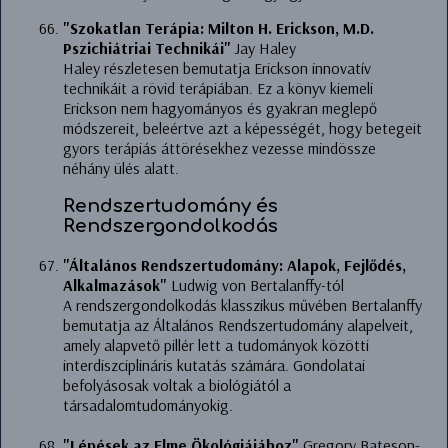
"Szokatlan Terápia: Milton H. Erickson, M.D.
Pszichiátriai Technikái"
Jay Haley
Haley részletesen bemutatja Erickson innovatív
technikáit a rövid terápiában. Ez a könyv kiemeli
Erickson nem hagyományos és gyakran meglepő
módszereit, beleértve azt a képességét, hogy betegeit
gyors terápiás áttörésekhez vezesse mindössze
néhány ülés alatt.
Rendszertudomány és
Rendszergondolkodás
"Általános Rendszertudomány: Alapok, Fejlődés,
Alkalmazások"
Ludwig von Bertalanffy-tól
A rendszergondolkodás klasszikus művében Bertalanffy
bemutatja az Általános Rendszertudomány alapelveit,
amely alapvető pillér lett a tudományok közötti
interdiszciplináris kutatás számára. Gondolatai
befolyásosak voltak a biológiától a
társadalomtudományokig.
"Lépések az Elme Ökológiájához"
Gregory Bateson-