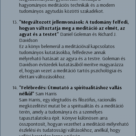
hagyományos meditációs technikák és a modern
tudományos agytudás közötti szakadékot.
"Megváltozott jellemvonások: A tudomány felfedi,
hogyan változtatja meg a meditáció az elmét, az
agyat és a testet"
Daniel Goleman és Richard J.
Davidson
Ez a könyv belemerül a meditációval kapcsolatos
tudományos kutatásokba, felfedezve annak
mélyreható hatásait az agyra és a testre. Goleman és
Davidson évtizedek kutatásából merítve magyarázza
el, hogyan vezet a meditáció tartós pszichológiai és
élettani változásokhoz.
"Felébredés: Útmutató a spiritualitáshoz vallás
nélkül"
Sam Harris
Sam Harris, egy idegtudós és filozófus, racionális
megközelítést mutat be a spiritualitás és a meditáció
terén, amely a tudományra és a személyes
tapasztalatokra épít. Könyve különösen arra
összpontosít, hogyan vezethet a meditáció mélyreható
észlelési és tudatossági váltásokhoz, anélkül, hogy