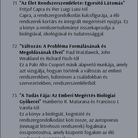
"Az Élet Rendszerszemlélete: Egyesítő Látomás"
Fritjof Capra és Pier Luigi Luisi-tól
Capra, a rendszergondolkodás kulcsfigurája, a élő
rendszerek kortárs és integrált megértését nyújtja. Ez
a könyv a rendszertudományt összekapcsolja a
biológiával, ökológiával és tudatossággal.
"Változás: A Probléma Formálásának és
Megoldásának Elvei"
Paul Watzlawick, John
Weakland és Richard Fisch-től
Ez a Palo Alto Csoport másik alapvető munkája, amely
azt vizsgálja, hogyan történik a változás az emberi
rendszerekben, különösen a családokban és
szervezetekben, rendszerszemléletből.
"A Tudás Fája: Az Emberi Megértés Biológiai
Gyökerei"
Humberto R. Maturana és Francisco J.
Varela-tól
Ez a könyv a biológiát, kogníciót és
rendszergondolkodást köti össze, az autopoiesis
(önmagát létrehozó rendszerek) fogalmára
összpontosítva, amely központi fogalom az élő