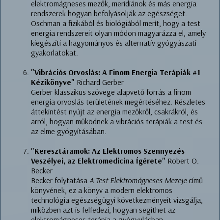
elektromágneses mezők, meridiánok és más energia
rendszerek hogyan befolyásolják az egészséget.
Oschman a fizikából és biológiából merít, hogy a test
energia rendszereit olyan módon magyarázza el, amely
kiegészíti a hagyományos és alternatív gyógyászati
gyakorlatokat.
"Vibrációs Orvoslás: A Finom Energia Terápiák #1
Kézikönyve"
Richard Gerber
Gerber klasszikus szövege alapvető forrás a finom
energia orvoslás területének megértéséhez. Részletes
áttekintést nyújt az energia mezőkről, csakrákról, és
arról, hogyan működnek a vibrációs terápiák a test és
az elme gyógyításában.
"Keresztáramok: Az Elektromos Szennyezés
Veszélyei, az Elektromedicina Ígérete"
Robert O.
Becker
Becker folytatása
A Test Elektromágneses Mezeje
című
könyvének, ez a könyv a modern elektromos
technológia egészségügyi következményeit vizsgálja,
miközben azt is felfedezi, hogyan segíthet az
elektromágneses terápia a gyógyulásban.