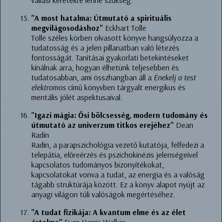
vallási keretekre lenne szükség.
"A most hatalma: Útmutató a spirituális
megvilágosodáshoz"
Eckhart Tolle
Tolle széles körben olvasott könyve hangsúlyozza a
tudatosság és a jelen pillanatban való létezés
fontosságát. Tanításai gyakorlati betekintéseket
kínálnak arra, hogyan élhetünk teljesebben és
tudatosabban, ami összhangban áll a
Énekelj a test
elektromos
című könyvben tárgyalt energikus és
mentális jólét aspektusaival.
"Igazi mágia: Ősi bölcsesség, modern tudomány és
útmutató az univerzum titkos erejéhez"
Dean
Radin
Radin, a parapszichológia vezető kutatója, felfedezi a
telepátia, előreérzés és pszichokinézis jelenségeivel
kapcsolatos tudományos bizonyítékokat,
kapcsolatokat vonva a tudat, az energia és a valóság
tágabb struktúrája között. Ez a könyv alapot nyújt az
anyagi világon túli valóságok megértéséhez.
"A tudat fizikája: A kvantum elme és az élet