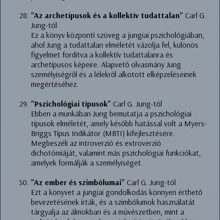
"Az archetípusok és a kollektív tudattalan"
Carl G.
Jung-tól
Ez a könyv központi szöveg a jungiai pszichológiában,
ahol Jung a tudattalan elméletét vázolja fel, különös
figyelmet fordítva a kollektív tudattalanra és
archetípusos képeire. Alapvető olvasmány Jung
személyiségről és a lélekről alkotott elképzeléseinek
megértéséhez.
"Pszichológiai típusok"
Carl G. Jung-tól
Ebben a munkában Jung bemutatja a pszichológiai
típusok elméletét, amely később hatással volt a Myers-
Briggs Típus Indikátor (MBTI) kifejlesztésére.
Megbeszéli az introverzió és extroverzió
dichotómiáját, valamint más pszichológiai funkciókat,
amelyek formálják a személyiséget.
"Az ember és szimbólumai"
Carl G. Jung-tól
Ezt a könyvet a jungiai gondolkodás könnyen érthető
bevezetésének írták, és a szimbólumok használatát
tárgyalja az álmokban és a művészetben, mint a