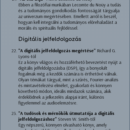
Ebben a filozófiai munkában Lecomte du Noüy a tudás
és a tudományos gondolkodás fontosságát tárgyalja
az univerzum megértésében. Emellett arról is beszél,
hogyan kell integrálni a tudományos előrehaladást a
morális és spirituális fejlődéssel.
Digitális jelfeldolgozás
"A digitális jelfeldolgozás megértése"
Richard G.
Lyons-tól
Ez a könyv világos és hozzáférhető bevezetést nyújt a
digitális jelfeldolgozásba (DSP), így a bonyolult
fogalmak még a kezdők számára is érthetővé válnak.
Olyan témákat tárgyal, mint a szűrés, Fourier-analízis
és mintavételezési elmélet, gyakorlati és könnyen
követhető módon, ideális mindazok számára, akik
érdeklődnek a jelkezelés alapjai iránt, különös
figyelemmel az audioelemzésre.
"A tudósok és mérnökök útmutatója a digitális
jelfeldolgozáshoz"
Steven W. Smith-től
Egy népszerű, könnyen olvasható könyv, amely