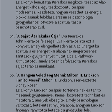
Ez a könyv bemutatja Pierrakos megközelítését az Alap
Energetikához, egy testközpontú terápiás
módszerhez. Részletezi, hogyan vezethet az energia
blokkolásának feloldása érzelmi és pszichológiai
gyógyuláshoz, ötvözve a spiritualitást a
pszichoterápiával.
"A Saját Átalakulás Útja"
Eva Pierrakos
John Pierrakos felesége, Eva Pierrakos írta ezt a
könyvet, amely elengedhetetlen az Alap Energetika
spirituális és energetikai alapjainak megértéséhez.
Tanítások gyűjteményét mutatja be a Pathwork
Útmutatótól, amely erősen befolyásolta Pierrakos
saját terápiás munkáját.
"A Hangom Veled Fog Menni: Milton H. Erickson
Tanító Meséi"
Milton H. Erickson, szerkesztette
Sidney Rosen
Ez a könyv Erickson terápiás történeteinek és tanító
meséinek gyűjteménye. Kiemeli közvetett technikáit és
metaforáit, amelyek elősegítik a mély pszichológiai
változást, betekintést nyújtva abba, ahogyan Erickson
finoman irányította betegeit a gyógyulás felé.