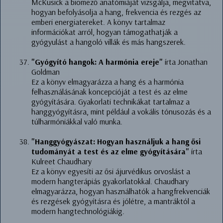
McKusick a biomező anatómiáját vizsgálja, megvitatva,
hogyan befolyásolja a hang, frekvencia és rezgés az
emberi energiatereket. A könyv tartalmaz
információkat arról, hogyan támogathatják a
gyógyulást a hangoló villák és más hangszerek.
"Gyógyító hangok: A harmónia ereje"
írta Jonathan
Goldman
Ez a könyv elmagyarázza a hang és a harmónia
felhasználásának koncepcióját a test és az elme
gyógyítására. Gyakorlati technikákat tartalmaz a
hanggyógyításra, mint például a vokális tónusozás és a
túlharmóniákkal való munka.
"Hanggyógyászat: Hogyan használjuk a hang ősi
tudományát a test és az elme gyógyítására"
írta
Kulreet Chaudhary
Ez a könyv egyesíti az ősi ájurvédikus orvoslást a
modern hangterápiás gyakorlatokkal. Chaudhary
elmagyarázza, hogyan használhatók a hangfrekvenciák
és rezgések gyógyításra és jólétre, a mantráktól a
modern hangtechnológiákig.