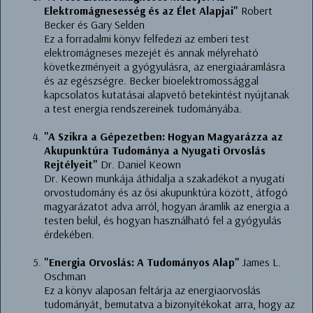
Elektromágnesesség és az Élet Alapjai"
Robert
Becker és Gary Selden
Ez a forradalmi könyv felfedezi az emberi test
elektromágneses mezejét és annak mélyreható
következményeit a gyógyulásra, az energiaáramlásra
és az egészségre. Becker bioelektromossággal
kapcsolatos kutatásai alapvető betekintést nyújtanak
a test energia rendszereinek tudományába.
"A Szikra a Gépezetben: Hogyan Magyarázza az
Akupunktúra Tudománya a Nyugati Orvoslás
Rejtélyeit"
Dr. Daniel Keown
Dr. Keown munkája áthidalja a szakadékot a nyugati
orvostudomány és az ősi akupunktúra között, átfogó
magyarázatot adva arról, hogyan áramlik az energia a
testen belül, és hogyan használható fel a gyógyulás
érdekében.
"Energia Orvoslás: A Tudományos Alap"
James L.
Oschman
Ez a könyv alaposan feltárja az energiaorvoslás
tudományát, bemutatva a bizonyítékokat arra, hogy az