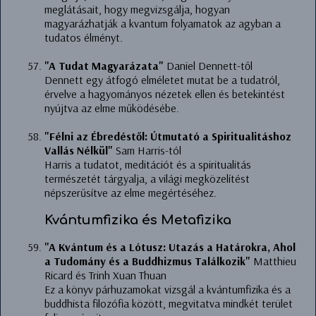
meglátásait, hogy megvizsgálja, hogyan
magyarázhatják a kvantum folyamatok az agyban a
tudatos élményt.
"A Tudat Magyarázata"
Daniel Dennett-től
Dennett egy átfogó elméletet mutat be a tudatról,
érvelve a hagyományos nézetek ellen és betekintést
nyújtva az elme működésébe.
"Félni az Ébredéstől: Útmutató a Spiritualitáshoz
Vallás Nélkül"
Sam Harris-tól
Harris a tudatot, meditációt és a spiritualitás
természetét tárgyalja, a világi megközelítést
népszerűsítve az elme megértéséhez.
Kvántumfizika és Metafizika
"A Kvántum és a Lótusz: Utazás a Határokra, Ahol
a Tudomány és a Buddhizmus Találkozik"
Matthieu
Ricard és Trinh Xuan Thuan
Ez a könyv párhuzamokat vizsgál a kvántumfizika és a
buddhista filozófia között, megvitatva mindkét terület