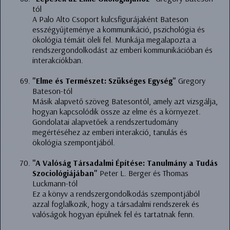
tól
A Palo Alto Csoport kulcsfigurájaként Bateson
esszégyűjteménye a kommunikáció, pszichológia és
ökológia témáit öleli fel. Munkája megalapozta a
rendszergondolkodást az emberi kommunikációban és
interakciókban.
"Elme és Természet: Szükséges Egység"
Gregory
Bateson-tól
Másik alapvető szöveg Batesontól, amely azt vizsgálja,
hogyan kapcsolódik össze az elme és a környezet.
Gondolatai alapvetőek a rendszertudomány
megértéséhez az emberi interakció, tanulás és
ökológia szempontjából.
"A Valóság Társadalmi Építése: Tanulmány a Tudás
Szociológiájában"
Peter L. Berger és Thomas
Luckmann-tól
Ez a könyv a rendszergondolkodás szempontjából
azzal foglalkozik, hogy a társadalmi rendszerek és
valóságok hogyan épülnek fel és tartatnak fenn.