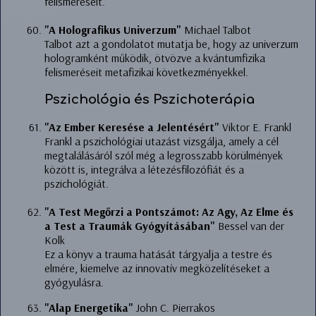
felismeréseit.
"A Holografikus Univerzum"
Michael Talbot
Talbot azt a gondolatot mutatja be, hogy az univerzum
hologramként működik, ötvözve a kvántumfizika
felismeréseit metafizikai következményekkel.
Pszichológia és Pszichoterápia
"Az Ember Keresése a Jelentésért"
Viktor E. Frankl
Frankl a pszichológiai utazást vizsgálja, amely a cél
megtalálásáról szól még a legrosszabb körülmények
között is, integrálva a létezésfilozófiát és a
pszichológiát.
"A Test Megőrzi a Pontszámot: Az Agy, Az Elme és
a Test a Traumák Gyógyításában"
Bessel van der
Kolk
Ez a könyv a trauma hatását tárgyalja a testre és
elmére, kiemelve az innovatív megközelítéseket a
gyógyulásra.
"Alap Energetika"
John C. Pierrakos