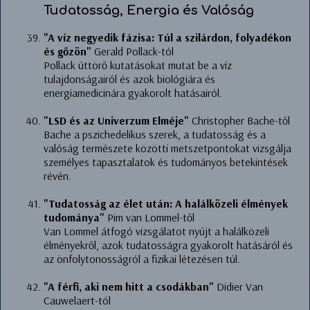
Tudatosság, Energia és Valóság
"A víz negyedik fázisa: Túl a szilárdon, folyadékon
és gőzön"
Gerald Pollack-tól
Pollack úttörő kutatásokat mutat be a víz
tulajdonságairól és azok biológiára és
energiamedicinára gyakorolt hatásairól.
"LSD és az Univerzum Elméje"
Christopher Bache-től
Bache a pszichedelikus szerek, a tudatosság és a
valóság természete közötti metszetpontokat vizsgálja
személyes tapasztalatok és tudományos betekintések
révén.
"Tudatosság az élet után: A halálközeli élmények
tudománya"
Pim van Lommel-től
Van Lommel átfogó vizsgálatot nyújt a halálközeli
élményekről, azok tudatosságra gyakorolt hatásáról és
az önfolytonosságról a fizikai létezésen túl.
"A férfi, aki nem hitt a csodákban"
Didier Van
Cauwelaert-tól