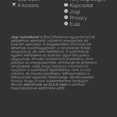
shopping_cart
mail
A kosara
Kapcsolat
copyright
Jogi
copyright
Privacy
copyright
Eula
Jogi nyilatkozat
A BioCoherence egyaránt kínál
akadémiai elemzést, valamint energetikai és
kísérleti elemzést. A megjelenített információk
lehetnek összefüggésben a rendszerek fizikai
állapotával, de nem feltétlenül. A számítások
egyéni mérésekre és kísérleti algoritmusokra
alapoznak. Minden kiszámított eredmény, mint
például az energiaszintek, entrópiák és koherens
rendszerek, célja, hogy hasznos információt
nyújtson a személyes fejlődéshez, nem orvosi
célokra. Az összes eredmény felhasználása a
felhasználó egyedüli felelőssége. Kérdés esetén
fontos, hogy orvosi szakemberhez forduljon.
Kérjük,
ellenőrizze az EULA-nkat
a szoftver
használatának eldöntése előtt.