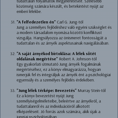
tudattalan folyamatok megjelenítéseit. Szélesebb
közönség számára készült, és betekintést nyújt az
emberi lélekbe.
"A felfedezetlen én"
Carl G. Jung-tól
Jung a személyes fejlődéshez való egyéni szükséglet és
a modern társadalom nyomása közötti konfliktust
vizsgálja. Hangsúlyozza az önismeret fontosságát a
tudattalan és az árnyék aspektusainak navigálásában.
"A saját árnyékod birtoklása: A lélek sötét
oldalának megértése"
Robert A. Johnson-tól
Egy gyakorlati útmutató Jung árnyék fogalmának
megértéséhez, ez a könyv elmagyarázza, hogyan
ismerjük fel és integráljuk az árnyék ént a pszichológiai
egyensúly és a személyes fejlődés érdekében.
"Jung lélek térképe: Bevezetés"
Murray Stein-től
Ez a könyv bevezetést nyújt Jung
személyiségelméleteibe, beleértve az árnyékról, a
tudattalanról és az individuációról alkotott
elképzeléseit. Jó forrás azok számára, akik újak a
jungiai pszichológiában.