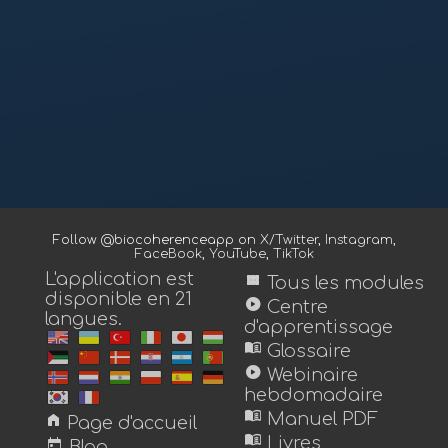
Follow @biocoherenceapp on
X/Twitter
,
Instagram
,
FaceBook
,
YouTube
,
TikTok
L'application est
view_module
Tous les modules
disponible en 21
play_circle
Centre
langues.
d'apprentissage
menu_book
Glossaire
play_circle
Webinaire
hebdomadaire
menu_book
home
Manuel PDF
Page d'accueil
menu_book
today
Livres
Blog