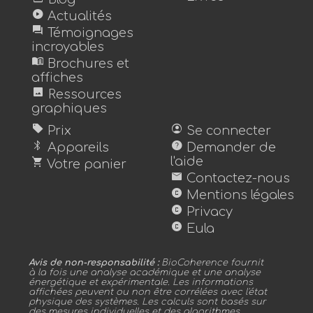
play_circle
Actualités
forum
Témoignages
incroyables
menu_book
Brochures et
affiches
image
Ressources
graphiques
sell
account_circle
Prix
Se connecter
bluetooth
help
Appareils
Demander de
shopping_cart
l'aide
Votre panier
mail
Contactez-nous
copyright
Mentions légales
copyright
Privacy
copyright
Eula
Avis de non-responsabilité :
BioCoherence fournit
à la fois une analyse académique et une analyse
énergétique et expérimentale. Les informations
affichées peuvent ou non être corrélées avec l'état
physique des systèmes. Les calculs sont basés sur
des mesures individuelles et des algorithmes