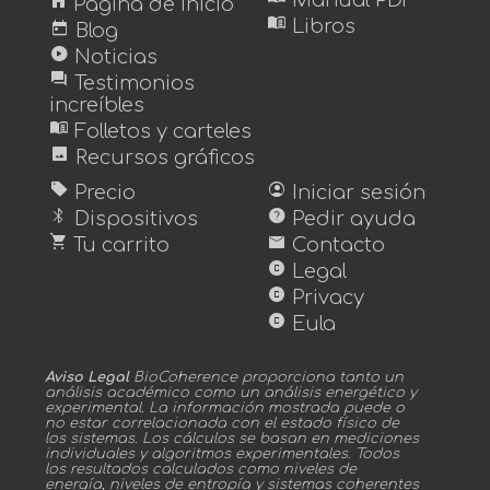
home
Manual PDF
Página de inicio
menu_book
today
Libros
Blog
play_circle
Noticias
forum
Testimonios
increíbles
menu_book
Folletos y carteles
image
Recursos gráficos
sell
account_circle
Precio
Iniciar sesión
bluetooth
help
Dispositivos
Pedir ayuda
shopping_cart
mail
Tu carrito
Contacto
copyright
Legal
copyright
Privacy
copyright
Eula
Aviso Legal
BioCoherence proporciona tanto un
análisis académico como un análisis energético y
experimental. La información mostrada puede o
no estar correlacionada con el estado físico de
los sistemas. Los cálculos se basan en mediciones
individuales y algoritmos experimentales. Todos
los resultados calculados como niveles de
energía, niveles de entropía y sistemas coherentes