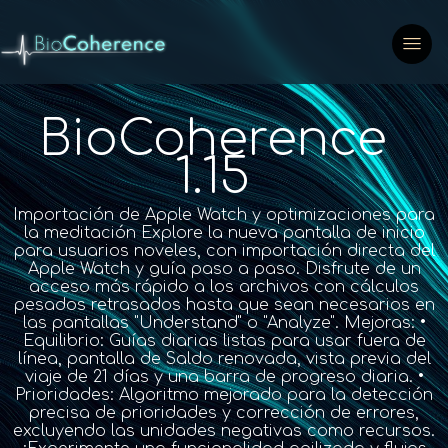
BioCoherence
1.15
Importación de Apple Watch y optimizaciones para
la meditación Explore la nueva pantalla de inicio
para usuarios noveles, con importación directa del
Apple Watch y guía paso a paso. Disfrute de un
acceso más rápido a los archivos con cálculos
pesados retrasados hasta que sean necesarios en
las pantallas "Understand" o "Analyze". Mejoras: •
Equilibrio: Guías diarias listas para usar fuera de
línea, pantalla de Saldo renovada, vista previa del
viaje de 21 días y una barra de progreso diaria. •
Prioridades: Algoritmo mejorado para la detección
precisa de prioridades y corrección de errores,
excluyendo las unidades negativas como recursos.