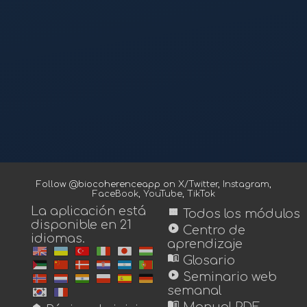
Follow @biocoherenceapp on
X/Twitter
,
Instagram
,
FaceBook
,
YouTube
,
TikTok
La aplicación está
view_module
Todos los módulos
disponible en 21
play_circle
Centro de
idiomas.
aprendizaje
menu_book
Glosario
play_circle
Seminario web
semanal
menu_book