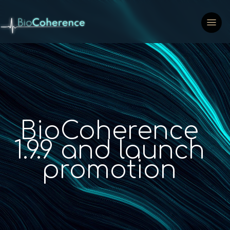
BioCoherence
1.9.9 and launch
promotion