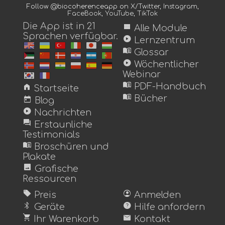
Follow @biocoherenceapp on
X/Twitter
,
Instagram
,
FaceBook
,
YouTube
,
TikTok
Die App ist in 21
view_module
Alle Module
Sprachen verfügbar.
play_circle
Lernzentrum
menu_book
Glossar
play_circle
Wöchentlicher
Webinar
menu_book
home
PDF-Handbuch
Startseite
menu_book
today
Bücher
Blog
play_circle
Nachrichten
forum
Erstaunliche
Testimonials
menu_book
Broschüren und
Plakate
image
Grafische
Ressourcen
sell
account_circle
Preis
Anmelden
bluetooth
help
Geräte
Hilfe anfordern
shopping_cart
mail
Ihr Warenkorb
Kontakt