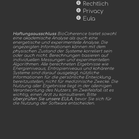
copyright
Rechtlich
copyright
Privacy
copyright
Eula
Haftungsausschluss
BioCoherence bietet sowohl
eine akademische Analyse als auch eine
energetische und experimentelle Analyse. Die
angezeigten Informationen können mit dem
physischen Zustand der Systeme korreliert sein
oder auch nicht. Berechnungen basieren auf
individuellen Messungen und experimentellen
Algorithmen. Alle berechneten Ergebnisse wie
Energieniveaus, Entropieniveaus und kohärente
Systeme sind darauf ausgelegt, nützliche
Informationen für die persönliche Entwicklung
bereitzustellen, nicht für medizinische Zwecke. Die
Nutzung aller Ergebnisse liegt in der alleinigen
Verantwortung des Nutzers. Im Zweifelsfall ist es
wichtig, einen Arzt zu konsultieren. Bitte
überprüfen Sie unsere EULA
, bevor Sie sich für
die Nutzung der Software entscheiden.