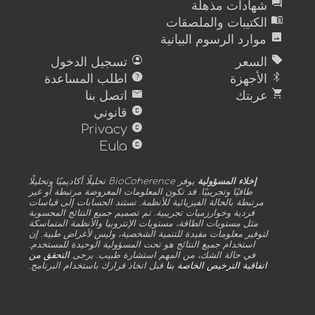
forum
شهادات مذهلة
menu_book
الكتيبات والملصقات
image
موارد الرسوم البيانية
account_circle
sell
السعر
تسجيل الدخول
help
bluetooth
الأجهزة
اطلب المساعدة
mail
shopping_cart
عربتك
اتصل بنا
copyright
قانوني
copyright
Privacy
copyright
Eula
إخلاء المسؤولية
يوفر BioCoherence تحليلًا أكاديميًا وتحليلًا
طاقيًا وتجريبيًا. قد تكون المعلومات المعروضة مرتبطة أو غير
مرتبطة بالحالة الفيزيائية للأنظمة. تستند الحسابات إلى قياسات
فردية وخوارزميات تجريبية. تم تصميم جميع النتائج المحسوبة
مثل مستويات الطاقة، مستويات الإنتروبيا والأنظمة المتماسكة
لتوفير معلومات مفيدة للتنمية الشخصية، وليس لأغراض طبية. إن
استخدام جميع النتائج هو تحت المسؤولية الوحيدة للمستخدم.
في حالة الشك، من المهم استشارة طبيب. يرجى
التحقق من
اتفاقية الترخيص الخاصة بنا
قبل اتخاذ قرارك باستخدام البرنامج.