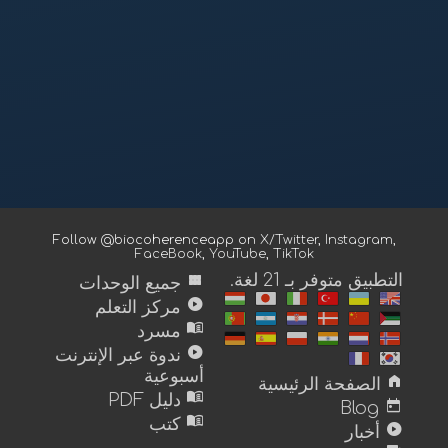
Follow @biocoherenceapp on
X/Twitter
,
Instagram
,
FaceBook
,
YouTube
,
TikTok
view_module
التطبيق متوفر بـ 21 لغة.
جميع الوحدات
play_circle
مركز التعلم
menu_book
مسرد
play_circle
ندوة عبر الإنترنت
أسبوعية
home
الصفحة الرئيسية
menu_book
دليل PDF
today
Blog
menu_book
كتب
play_circle
أخبار