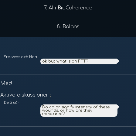
7.
AI i BioCoherence
8.
Balans
Frekvens och Harmonisk Analys
ok but what is an FFT?
Med
:
Aktiva diskussioner
:
De 5 sår
Do color signify intensity of these
wounds, or how are they
measured?