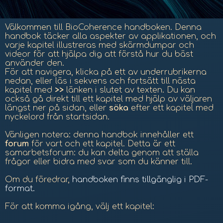
Välkommen till BioCoherence handboken.
Denna
handbok täcker alla aspekter av applikationen, och
varje kapitel illustreras med skärmdumpar och
videor för att hjälpa dig att förstå hur du bäst
använder den.
För att navigera, klicka på ett av underrubrikerna
nedan, eller läs i sekvens och fortsätt till nästa
kapitel med
>>
länken i slutet av texten. Du kan
också gå direkt till ett kapitel med hjälp av väljaren
längst ner på sidan, eller
söka
efter ett kapitel med
nyckelord från startsidan.
Vänligen notera: denna handbok innehåller ett
forum
för vart och ett kapitel. Detta är ett
samarbetsforum: du kan delta genom att ställa
frågor eller bidra med svar som du känner till.
Om du föredrar,
handboken finns tillgänglig i PDF-
format.
För att komma igång, välj ett kapitel: