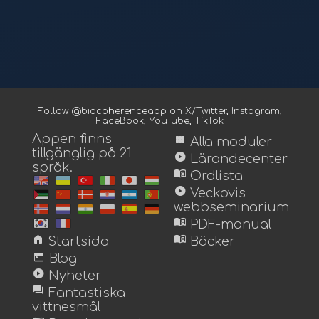
Follow @biocoherenceapp on
X/Twitter
,
Instagram
,
FaceBook
,
YouTube
,
TikTok
Appen finns
view_module
Alla moduler
tillgänglig på 21
play_circle
Lärandecenter
språk.
menu_book
Ordlista
play_circle
Veckovis
webbseminarium
menu_book
PDF-manual
home
menu_book
Startsida
Böcker
today
Blog
play_circle
Nyheter
forum
Fantastiska
vittnesmål