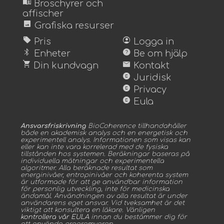
menu_book
Broschyrer och
affischer
image
Grafiska resurser
sell
account_circle
Pris
Logga in
bluetooth
help
Enheter
Be om hjälp
shopping_cart
mail
Din kundvagn
Kontakt
copyright
Juridisk
copyright
Privacy
copyright
Eula
Ansvarsfriskrivning
BioCoherence tillhandahåller
både en akademisk analys och en energetisk och
experimentell analys. Informationen som visas kan
eller kan inte vara korrelerad med de fysiska
tillstånden hos systemen. Beräkningar baseras på
individuella mätningar och experimentella
algoritmer. Alla beräknade resultat som
energinivåer, entropinivåer och koherenta system
är utformade för att ge användbar information
för personlig utveckling, inte för medicinska
ändamål. Användningen av alla resultat är under
användarens eget ansvar. Vid tveksamhet är det
viktigt att konsultera en läkare. Vänligen
kontrollera vår EULA
innan du bestämmer dig för
att använda programvaran.