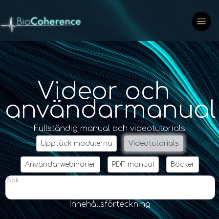
Videor och
användarmanual
Fullständig manual och videotutorials
Upptäck modulerna
Videotutorials
Användarwebinarier
PDF-manual
Böcker
Sök...
Innehållsförteckning