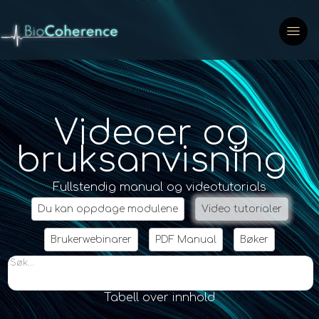
Videoer og
bruksanvisning
Fullstendig manual og videotutorials
Du kan oppdage modulene
Video tutorialer
Brukerwebinarer
PDF Manual
Bøker
Søk...
Tabell over innhold