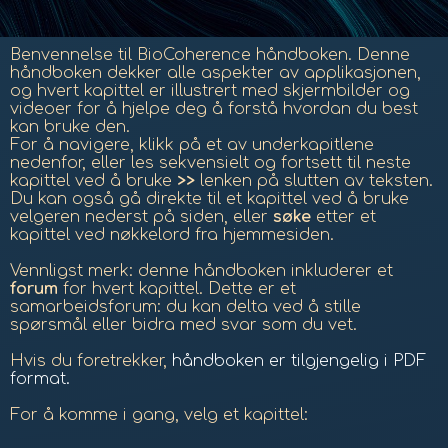
Benvennelse til BioCoherence håndboken.
Denne
håndboken dekker alle aspekter av applikasjonen,
og hvert kapittel er illustrert med skjermbilder og
videoer for å hjelpe deg å forstå hvordan du best
kan bruke den.
For å navigere, klikk på et av underkapitlene
nedenfor, eller les sekvensielt og fortsett til neste
kapittel ved å bruke
>>
lenken på slutten av teksten.
Du kan også gå direkte til et kapittel ved å bruke
velgeren nederst på siden, eller
søke
etter et
kapittel ved nøkkelord fra hjemmesiden.
Vennligst merk: denne håndboken inkluderer et
forum
for hvert kapittel. Dette er et
samarbeidsforum: du kan delta ved å stille
spørsmål eller bidra med svar som du vet.
Hvis du foretrekker,
håndboken er tilgjengelig i PDF
format.
For å komme i gang, velg et kapittel: