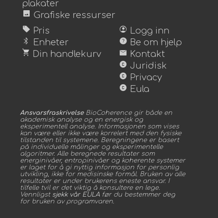
plakater
image
Grafiske ressurser
sell
account_circle
Pris
Logg inn
bluetooth
help
Enheter
Be om hjelp
shopping_cart
mail
Din handlekurv
Kontakt
copyright
Juridisk
copyright
Privacy
copyright
Eula
Ansvarsfraskrivelse
BioCoherence gir både en
akademisk analyse og en energisk og
eksperimentell analyse. Informasjonen som vises
kan være eller ikke være korrelert med den fysiske
tilstanden til systemene. Beregningene er basert
på individuelle målinger og eksperimentelle
algoritmer. Alle beregnede resultater som
energinivåer, entropinivåer og koherente systemer
er laget for å gi nyttig informasjon for personlig
utvikling, ikke for medisinske formål. Bruken av alle
resultater er under brukerens eneste ansvar. I
tilfelle tvil er det viktig å konsultere en lege.
Vennligst
sjekk vår EULA
før du bestemmer deg
for bruken av programvaren.