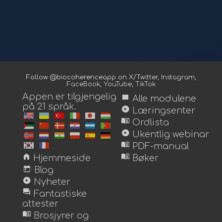
Follow @biocoherenceapp on
X/Twitter
,
Instagram
,
FaceBook
,
YouTube
,
TikTok
Appen er tilgjengelig
view_module
Alle modulene
på 21 språk.
play_circle
Læringsenter
menu_book
Ordlista
play_circle
Ukentlig webinar
menu_book
PDF-manual
home
menu_book
Hjemmeside
Bøker
today
Blog
play_circle
Nyheter
forum
Fantastiske
attester
menu_book
Brosjyrer og