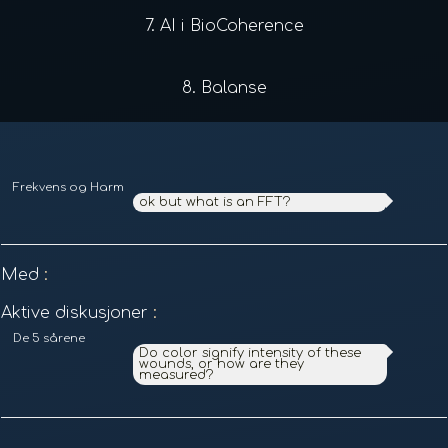
7.
AI i BioCoherence
8.
Balanse
Frekvens og Harmonisk Analyse
ok but what is an FFT?
Med
:
Aktive diskusjoner
:
De 5 sårene
Do color signify intensity of these
wounds, or how are they
measured?