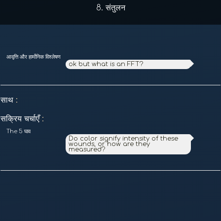
8.
संतुलन
आवृत्ति और हार्मोनिक विश्लेषण
ok but what is an FFT?
साथ
:
सक्रिय चर्चाएँ
:
The 5 घाव
Do color signify intensity of these
wounds, or how are they
measured?