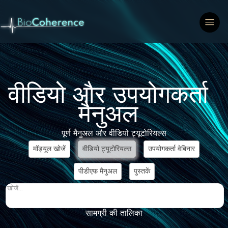
वीडियो और उपयोगकर्ता
मैनुअल
पूर्ण मैनुअल और वीडियो ट्यूटोरियल्स
मॉड्यूल खोजें
वीडियो ट्यूटोरियल्स
उपयोगकर्ता वेबिनार
पीडीएफ मैनुअल
पुस्तकें
खोजें...
सामग्री की तालिका