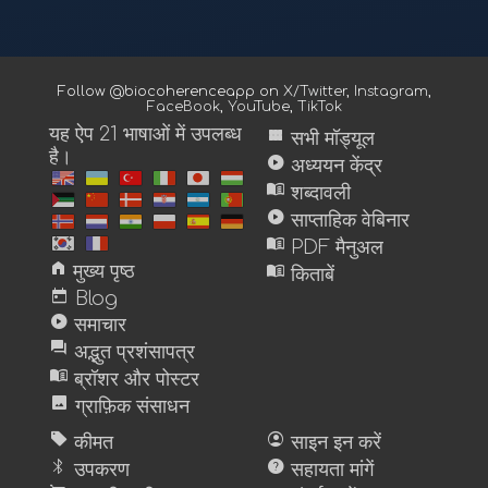
Follow @biocoherenceapp on
X/Twitter
,
Instagram
,
FaceBook
,
YouTube
,
TikTok
यह ऐप 21 भाषाओं में उपलब्ध
view_module
सभी मॉड्यूल
है।
play_circle
अध्ययन केंद्र
menu_book
शब्दावली
play_circle
साप्ताहिक वेबिनार
menu_book
PDF मैनुअल
home
menu_book
मुख्य पृष्ठ
किताबें
today
Blog
play_circle
समाचार
forum
अद्भुत प्रशंसापत्र
menu_book
ब्रॉशर और पोस्टर
image
ग्राफ़िक संसाधन
sell
account_circle
कीमत
साइन इन करें
bluetooth
help
उपकरण
सहायता मांगें