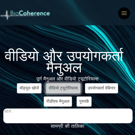
वीडियो और उपयोगकर्ता
मैनुअल
पूर्ण मैनुअल और वीडियो ट्यूटोरियल्स
मॉड्यूल खोजें
वीडियो ट्यूटोरियल्स
उपयोगकर्ता वेबिनार
पीडीएफ मैनुअल
पुस्तकें
खोजें...
सामग्री की तालिका