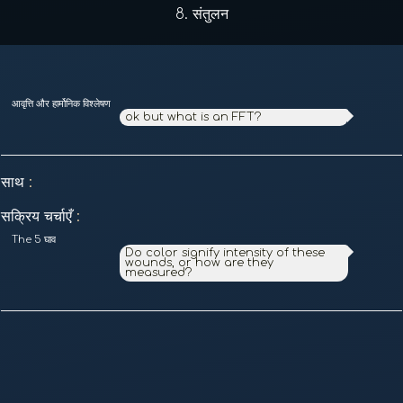
8.
संतुलन
आवृत्ति और हार्मोनिक विश्लेषण
ok but what is an FFT?
साथ
:
सक्रिय चर्चाएँ
:
The 5 घाव
Do color signify intensity of these
wounds, or how are they
measured?