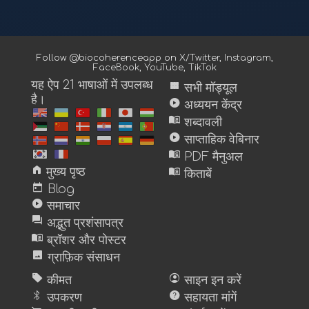
Follow @biocoherenceapp on
X/Twitter
,
Instagram
,
FaceBook
,
YouTube
,
TikTok
यह ऐप 21 भाषाओं में उपलब्ध
view_module
सभी मॉड्यूल
है।
play_circle
अध्ययन केंद्र
menu_book
शब्दावली
play_circle
साप्ताहिक वेबिनार
menu_book
PDF मैनुअल
home
menu_book
मुख्य पृष्ठ
किताबें
today
Blog
play_circle
समाचार
forum
अद्भुत प्रशंसापत्र
menu_book
ब्रॉशर और पोस्टर
image
ग्राफ़िक संसाधन
sell
account_circle
कीमत
साइन इन करें
bluetooth
help
उपकरण
सहायता मांगें