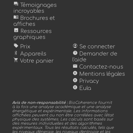
forum
Témoignages
incroyables
menu_book
Brochures et
affiches
image
Ressources
graphiques
sell
account_circle
Prix
Se connecter
bluetooth
help
Appareils
Demander de
shopping_cart
l'aide
Votre panier
mail
Contactez-nous
copyright
Mentions légales
copyright
Privacy
copyright
Eula
Avis de non-responsabilité :
BioCoherence fournit
à la fois une analyse académique et une analyse
énergétique et expérimentale. Les informations
affichées peuvent ou non être corrélées avec l'état
physique des systèmes. Les calculs sont basés sur
des mesures individuelles et des algorithmes
expérimentaux. Tous les résultats calculés, tels que
les niveaux d'énergie, les niveaux d'entropie et les