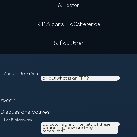
6.
Tester
7.
L'IA dans BioCoherence
8.
Équilibrer
Analyse des Fréquences et des Harmoniques
ok but what is an FFT?
Avec
:
Discussions actives
:
Les 5 blessures
Do color signify intensity of these
wounds, or how are they
measured?