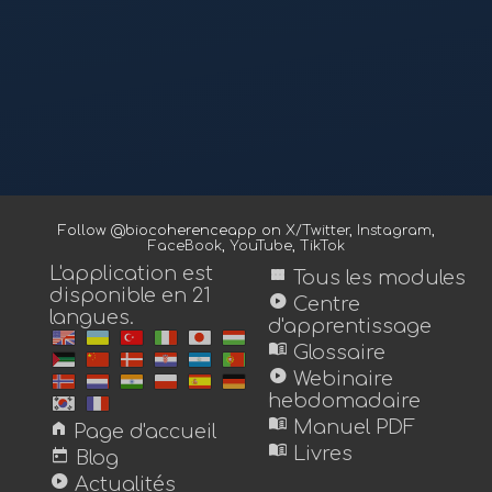
Follow @biocoherenceapp on
X/Twitter
,
Instagram
,
FaceBook
,
YouTube
,
TikTok
L'application est
view_module
Tous les modules
disponible en 21
play_circle
Centre
langues.
d'apprentissage
menu_book
Glossaire
play_circle
Webinaire
hebdomadaire
menu_book
home
Manuel PDF
Page d'accueil
menu_book
today
Livres
Blog
play_circle
Actualités