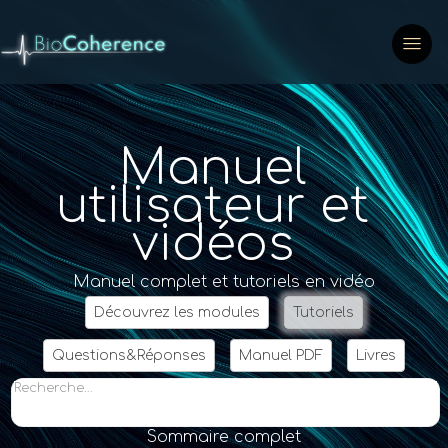
Manuel
utilisateur et
vidéos
Manuel complet et tutoriels en vidéo
Découvrez les modules
Tutoriels
Questions&Réponses
Manuel PDF
Livres
Recherche...
Sommaire complet