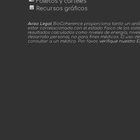
Folletos y carteles
image
Recursos gráficos
Aviso Legal
BioCoherence proporciona tanto un análi
estar correlacionada con el estado físico de los sis
resultados calculados como niveles de energía, nive
desarrollo personal, no para fines médicos. El uso d
consultar a un médico. Por favor,
verifique nuestro 