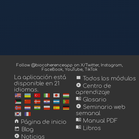
Follow @biocoherenceapp on
X/Twitter
,
Instagram
,
FaceBook
,
YouTube
,
TikTok
La aplicación está
view_module
Todos los módulos
disponible en 21
play_circle
Centro de
idiomas.
aprendizaje
menu_book
Glosario
play_circle
Seminario web
semanal
menu_book
home
Manual PDF
Página de inicio
menu_book
today
Libros
Blog
play_circle
Noticias