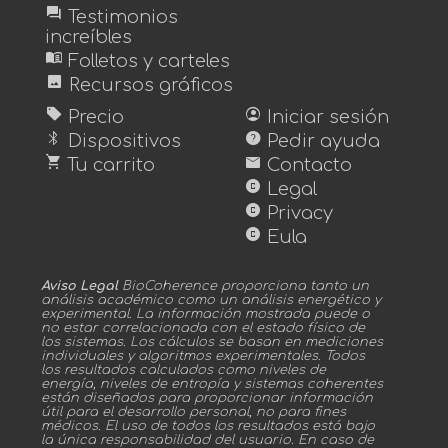
forum
Testimonios
increíbles
menu_book
Folletos y carteles
image
Recursos gráficos
sell
account_circle
Precio
Iniciar sesión
bluetooth
help
Dispositivos
Pedir ayuda
shopping_cart
mail
Tu carrito
Contacto
copyright
Legal
copyright
Privacy
copyright
Eula
Aviso Legal
BioCoherence proporciona tanto un
análisis académico como un análisis energético y
experimental. La información mostrada puede o
no estar correlacionada con el estado físico de
los sistemas. Los cálculos se basan en mediciones
individuales y algoritmos experimentales. Todos
los resultados calculados como niveles de
energía, niveles de entropía y sistemas coherentes
están diseñados para proporcionar información
útil para el desarrollo personal, no para fines
médicos. El uso de todos los resultados está bajo
la única responsabilidad del usuario. En caso de