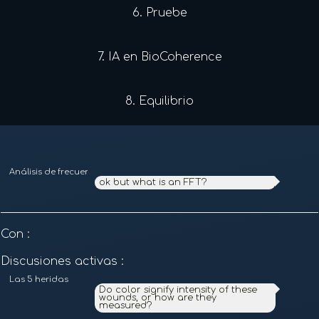
6.
Pruebe
7.
IA en BioCoherence
8.
Equilibrio
Análisis de frecuencias y armónicos
ok but what is an FFT?
Con
:
Discusiones activas
:
Las 5 heridas
Do color signify intensity of these
wounds, or how are they
measured?