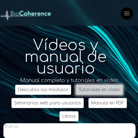
Vídeos y
manual de
usuario
Manual completo y tutoriales en vídeo
Descubra los módulos
Tutoriales en vídeo
Seminarios web para usuarios
Manual en PDF
Libros
Buscar...