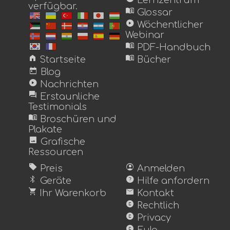
verfügbar.
menu_book
Glossar
play_circle
Wöchentlicher
Webinar
menu_book
PDF-Handbuch
home
menu_book
Startseite
Bücher
today
Blog
play_circle
Nachrichten
forum
Erstaunliche
Testimonials
menu_book
Broschüren und
Plakate
image
Grafische
Ressourcen
sell
account_circle
Preis
Anmelden
bluetooth
help
Geräte
Hilfe anfordern
shopping_cart
mail
Ihr Warenkorb
Kontakt
copyright
Rechtlich
copyright
Privacy
copyright
Eula