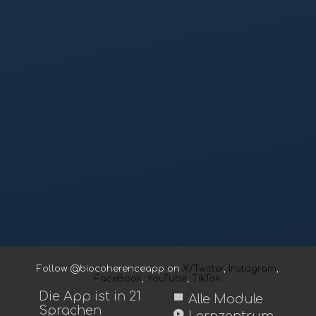
Follow @biocoherenceapp on
X/Twitter
,
Instagram
,
FaceBook
,
YouTube
,
TikTok
Die App ist in 21
view_module
Alle Module
Sprachen
play_circle
Lernzentrum