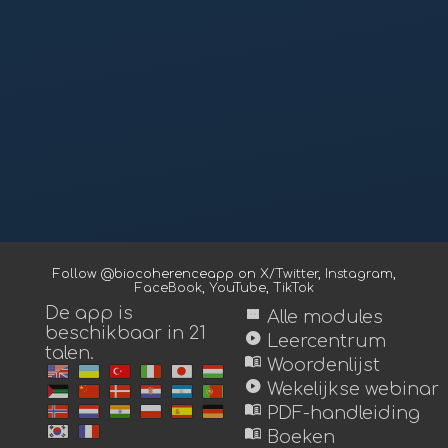
Follow @biocoherenceapp on
X/Twitter
,
Instagram
,
FaceBook
,
YouTube
,
TikTok
De app is
view_module
Alle modules
beschikbaar in 21
play_circle
Leercentrum
talen.
menu_book
Woordenlijst
play_circle
Wekelijkse webinar
menu_book
PDF-handleiding
menu_book
Boeken