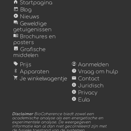
home
Startpagina
today
Blog
play_circle
Nieuws
forum
Geweldige
getuigenissen
menu_book
Brochures en
posters
image
Grafische
middelen
sell
account_circle
Prijs
Aanmelden
bluetooth
help
Apparaten
Vraag om hulp
shopping_cart
mail
Je winkelwagentje
Contact
copyright
Juridisch
copyright
Privacy
copyright
Eula
Disclaimer
BioCoherence biedt zowel een
academische analyse als een energetische en
experimentele analyse. De weergegeven
informatie kan al dan niet gecorreleerd zijn met
de fysieke toestand van de systemen.