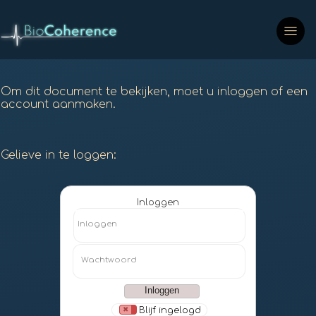
Om dit document te bekijken, moet u inloggen of een
account aanmaken.
Gelieve in te loggen:
Inloggen
Inloggen
Wachtwoord
Blijf ingelogd