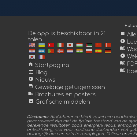
Foll
De app is beschikbaar in 21
view_module
All
talen.
play_circle
Lee
menu_book
Woo
play_circle
Wek
menu_book
home
PDF
Startpagina
menu_book
today
Boe
Blog
play_circle
Nieuws
forum
Geweldige getuigenissen
menu_book
Brochures en posters
image
Grafische middelen
Disclaimer
BioCoherence biedt zowel een academische
gecorreleerd zijn met de fysieke toestand van de sys
berekende resultaten zoals energieniveaus, entropie
ontwikkeling, niet voor medische doeleinden. Het gebru
belangrijk om een arts te raadplegen. Gelieve
onze E