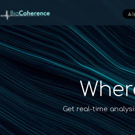
download
I
Wher
Get real-time analys