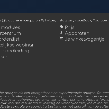
ow @biocoherenceapp on
X/Twitter
,
Instagram
,
FaceBook
,
YouTube
,
sell
e modules
Prijs
bluetooth
rcentrum
Apparaten
shopping_cart
rdenlijst
Je winkelwagentje
elijkse webinar
-handleiding
ken
 analyse als een energetische en experimentele analyse. De weer
temen. Berekeningen zijn gebaseerd op individuele metingen en exp
niveaus en coherente systemen zijn ontworpen om nuttige informat
ik van alle resultaten is volledig de verantwoordelijkheid van de ge
ULA te controleren
voordat u beslist over het gebruik van de softw