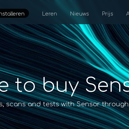
nstalleren
Leren
Nieuws
Prijs
e to buy Sen
is, scans and tests with Sensor through 