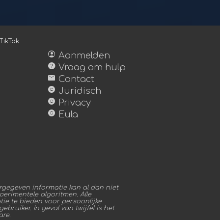
TikTok
account_circle
Aanmelden
help
Vraag om hulp
mail
Contact
copyright
Juridisch
copyright
Privacy
copyright
Eula
gegeven informatie kan al dan niet
erimentele algoritmen. Alle
ie te bieden voor persoonlijke
bruiker. In geval van twijfel is het
are.