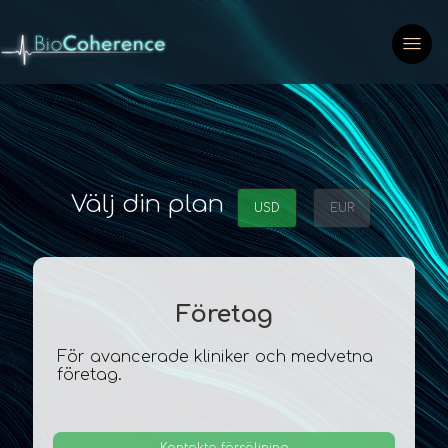
Välj din plan
USD
EUR
Företag
För avancerade kliniker och medvetna
företag.