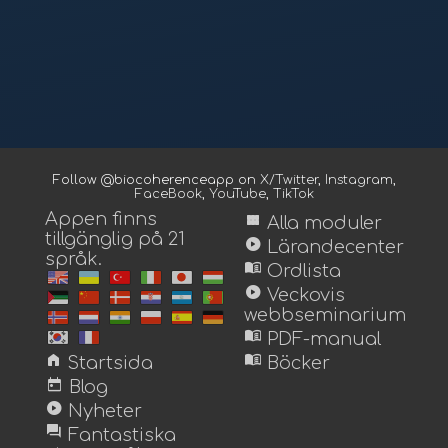
Follow @biocoherenceapp on
X/Twitter
,
Instagram
,
FaceBook
,
YouTube
,
TikTok
Appen finns
view_module
Alla moduler
tillgänglig på 21
play_circle
Lärandecenter
språk.
menu_book
Ordlista
play_circle
Veckovis
webbseminarium
menu_book
PDF-manual
home
menu_book
Startsida
Böcker
today
Blog
play_circle
Nyheter
forum
Fantastiska