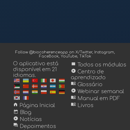
Follow @biocoherenceapp on
X/Twitter
,
Instagram
,
FaceBook
,
YouTube
,
TikTok
O aplicativo está
view_module
Todos os módulos
disponível em 21
play_circle
Centro de
idiomas.
aprendizado
menu_book
Glossário
play_circle
Webinar semanal
menu_book
Manual em PDF
home
menu_book
Página Inicial
Livros
today
Blog
play_circle
Notícias
forum
Depoimentos