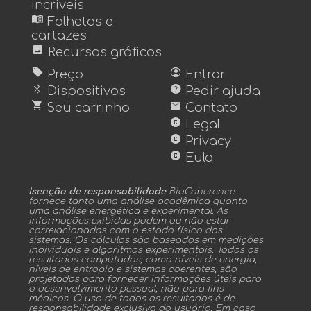
incríveis
menu_book
Folhetos e
cartazes
image
Recursos gráficos
sell
account_circle
Preço
Entrar
bluetooth
help
Dispositivos
Pedir ajuda
shopping_cart
mail
Seu carrinho
Contato
copyright
Legal
copyright
Privacy
copyright
Eula
Isenção de responsabilidade
BioCoherence
fornece tanto uma análise acadêmica quanto
uma análise energética e experimental. As
informações exibidas podem ou não estar
correlacionadas com o estado físico dos
sistemas. Os cálculos são baseados em medições
individuais e algoritmos experimentais. Todos os
resultados computados, como níveis de energia,
níveis de entropia e sistemas coerentes, são
projetados para fornecer informações úteis para
o desenvolvimento pessoal, não para fins
médicos. O uso de todos os resultados é de
responsabilidade exclusiva do usuário. Em caso