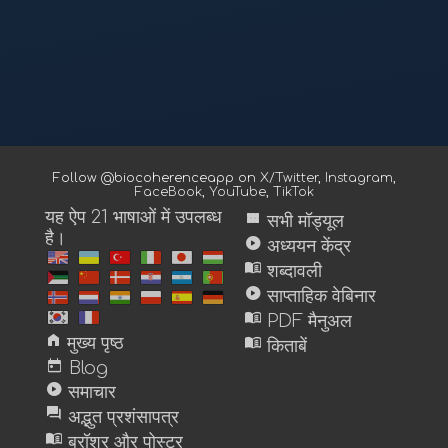
Follow @biocoherenceapp on
X/Twitter
,
Instagram
,
FaceBook
,
YouTube
,
TikTok
यह ऐप 21 भाषाओं में उपलब्ध
view_module
सभी मॉड्यूल
है।
play_circle
अध्ययन केंद्र
menu_book
शब्दावली
play_circle
साप्ताहिक वेबिनार
menu_book
PDF मैनुअल
home
menu_book
मुख्य पृष्ठ
किताबें
today
Blog
play_circle
समाचार
forum
अद्भुत प्रशंसापत्र
menu_book
ब्रॉशर और पोस्टर