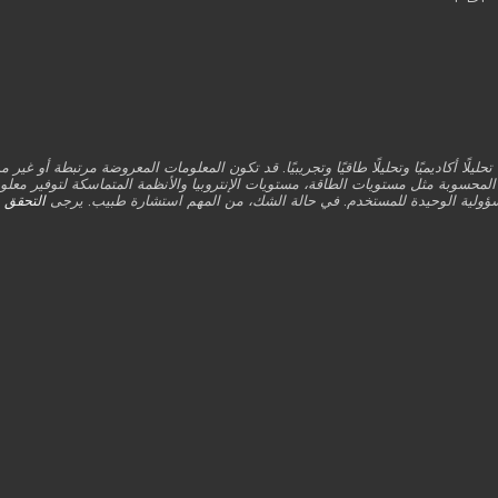
يوفر BioCoherence تحليلًا أكاديميًا وتحليلًا طاقيًا وتجريبيًا. قد تكون المعلومات المعروضة مرتبط
 المحسوبة مثل مستويات الطاقة، مستويات الإنتروبيا والأنظمة المتماسكة لتوفير مع
مسؤولية الوحيدة للمستخدم. في حالة الشك، من المهم استشارة طبيب. يرجى
التحقق م