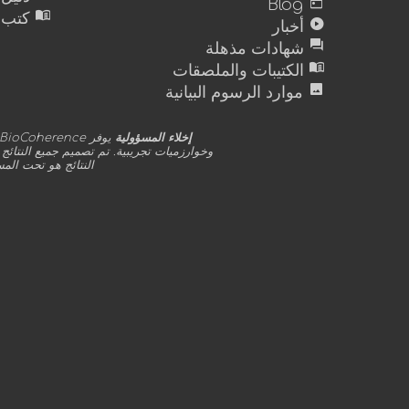
today
Blog
menu_book
كتب
play_circle
أخبار
forum
شهادات مذهلة
menu_book
الكتيبات والملصقات
image
موارد الرسوم البيانية
إخلاء المسؤولية
وخوارزميات تجريبية. تم تصميم جميع النتائج
النتائج هو تحت ال