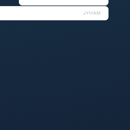
J
Y
H
A
M