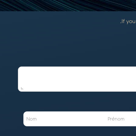
If yo
Nom
Prénom